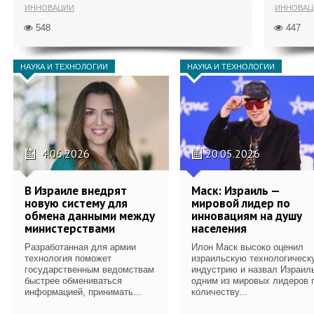
ИННОВАЦИИ
ИННОВАЦ
548
447
НАУКА И ТЕХНОЛОГИИ
НАУКА И ТЕХНОЛОГИИ
4.06.2026
20.05.2026
В Израиле внедрят
Маск: Израиль —
новую систему для
мировой лидер по
обмена данными между
инновациям на душу
министерствами
населения
Разработанная для армии
Илон Маск высоко оценил
технология поможет
израильскую технологическ
государственным ведомствам
индустрию и назвал Израил
быстрее обмениваться
одним из мировых лидеров 
информацией, принимать...
количеству...