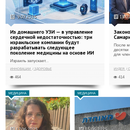
9.07.2026
18.0
Из домашнего УЗИ — в управление
Законо
сердечной недостаточностью: три
Самари
израильские компании будут
После м
разрабатывать следующее
десятки
поколение медицины на основе ИИ
для член
Израиль запускает...
ИННОВАЦИИ
ЗДОРОВЬЕ
ИУДЕЯ
С
464
414
МЕДИЦИНА
МЕДИЦИНА
17.06.2025
15.06.2025