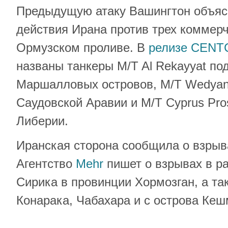
Предыдущую атаку Вашингтон объяс
действия Ирана против трех коммерч
Ормузском проливе. В
релизе CENT
названы танкеры M/T Al Rekayyat по
Маршалловых островов, M/T Wedyan
Саудовской Аравии и M/T Cyprus Pro
Либерии.
Иранская сторона сообщила о взрыва
Агентство
Mehr
пишет о взрывах в р
Сирика в провинции Хормозган, а та
Конарака, Чабахара и с острова Кеш