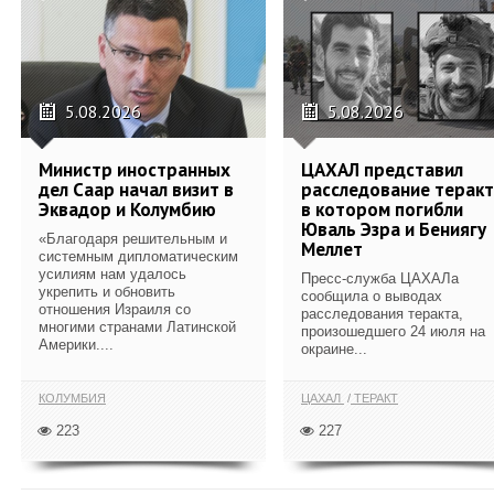
5.08.2026
5.08.2026
Министр иностранных
ЦАХАЛ представил
дел Саар начал визит в
расследование теракт
Эквадор и Колумбию
в котором погибли
Юваль Эзра и Бениягу
«Благодаря решительным и
Меллет
системным дипломатическим
усилиям нам удалось
Пресс-служба ЦАХАЛа
укрепить и обновить
сообщила о выводах
отношения Израиля со
расследования теракта,
многими странами Латинской
произошедшего 24 июля на
Америки....
окраине...
КОЛУМБИЯ
ЦАХАЛ
ТЕРАКТ
223
227