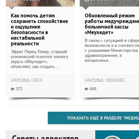
Как помочь детям
Обновленный режим
сохранять спокойствие
работы медучрежден
и ощущение
больничной кассы
безопасности в
«Меухедет»
нестабильной
В связи с ситуацией в сфер
реальности
безопасности и в соответст
с указаниями Министерства
Эфрат Перец-Томер, старший
здравоохранения, в
клинический психолог южного
воскресенье...
округа «Меухедет»,
объясняет, как создать...
ЗДОРОВЬЕ
ДЕТИ
ЗДОРОВЬЕ
МЕУХЕДЕТ
372
449
ПОКАЗАТЬ ЕЩЁ В РАЗДЕЛЕ "МЕДИ