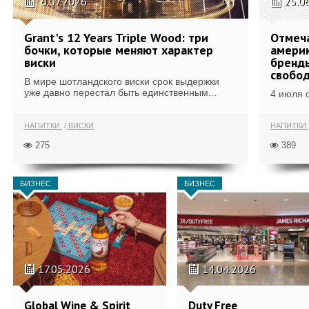
6.07.2026
25.0
Grant's 12 Years Triple Wood: три
Отмеч
бочки, которые меняют характер
америк
виски
бренды
свобо
В мире шотландского виски срок выдержки
уже давно перестал быть единственным...
4 июля 
НАПИТКИ
ВИСКИ
НАПИТКИ
275
389
БИЗНЕС
БИЗНЕС
17.05.2026
14.04.2026
Global Wine & Spirit
Duty Free