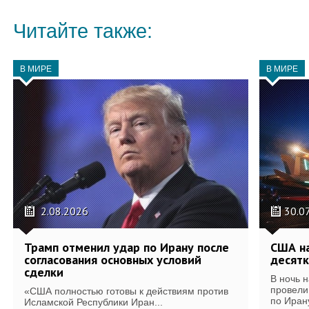
Читайте также:
В МИРЕ
В МИРЕ
2.08.2026
30.0
Трамп отменил удар по Ирану после
США на
согласования основных условий
десятк
сделки
В ночь 
провели
«США полностью готовы к действиям против
по Иран
Исламской Республики Иран...