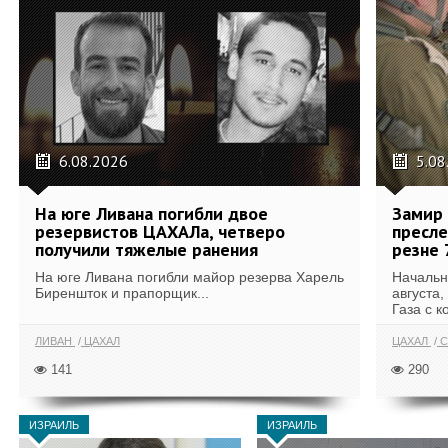
6.08.2026
5.08
На юге Ливана погибли двое
Замир 
резервистов ЦАХАЛа, четверо
пресле
получили тяжелые ранения
резне 
На юге Ливана погибли майор резерва Харель
Начальн
Биреншток и прапорщик...
августа,
Газа с к
ЛИВАН
ЦАХАЛ
ЦАХАЛ
С
141
290
ИЗРАИЛЬ
ИЗРАИЛЬ