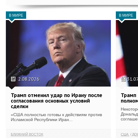
В МИРЕ
В МИРЕ
2.08.2026
31.0
Трамп отменил удар по Ирану после
Трамп 
согласования основных условий
полном
сделки
Некотор
Дональд
«США полностью готовы к действиям против
соглаше
Исламской Республики Иран...
БЛИЖНИЙ ВОСТОК
США
ДОН