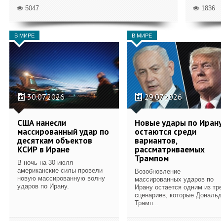
5047
1836
В МИРЕ
В МИРЕ
30.07.2026
29.07.2026
США нанесли
Новые удары по Иран
массированный удар по
остаются среди
десяткам объектов
вариантов,
КСИР в Иране
рассматриваемых
Трампом
В ночь на 30 июля
американские силы провели
Возобновление
новую массированную волну
массированных ударов по
ударов по Ирану.
Ирану остается одним из тр
сценариев, которые Дональ
Трамп...