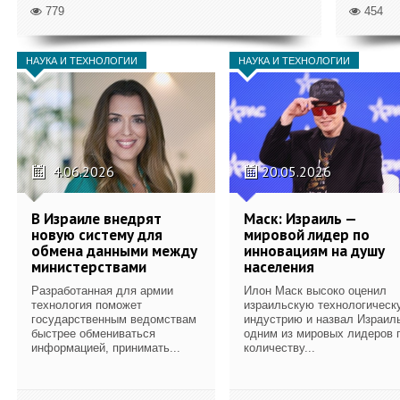
779
454
НАУКА И ТЕХНОЛОГИИ
НАУКА И ТЕХНОЛОГИИ
4.06.2026
20.05.2026
В Израиле внедрят
Маск: Израиль —
новую систему для
мировой лидер по
обмена данными между
инновациям на душу
министерствами
населения
Разработанная для армии
Илон Маск высоко оценил
технология поможет
израильскую технологическ
государственным ведомствам
индустрию и назвал Израил
быстрее обмениваться
одним из мировых лидеров 
информацией, принимать...
количеству...