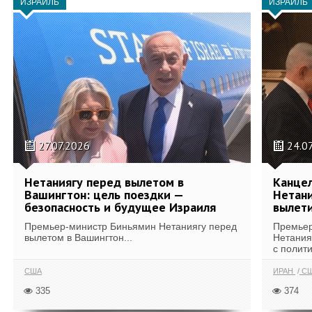
ИЗРАИЛЬ
ИЗРАИЛЬ
27.07.2026
24.0
Нетаниягу перед вылетом в
Канцел
Вашингтон: цель поездки —
Нетан
безопасность и будущее Израиля
вылет
Премьер-министр Биньямин Нетаниягу перед
Премьер
вылетом в Вашингтон...
Нетания
с полити
США
ИРАН
С
335
374