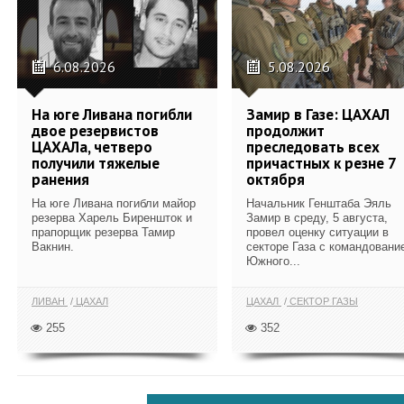
6.08.2026
5.08.2026
На юге Ливана погибли
Замир в Газе: ЦАХАЛ
двое резервистов
продолжит
ЦАХАЛа, четверо
преследовать всех
получили тяжелые
причастных к резне 7
ранения
октября
На юге Ливана погибли майор
Начальник Генштаба Эяль
резерва Харель Биреншток и
Замир в среду, 5 августа,
прапорщик резерва Тамир
провел оценку ситуации в
Вакнин.
секторе Газа с командовани
Южного...
ЛИВАН
ЦАХАЛ
ЦАХАЛ
СЕКТОР ГАЗЫ
255
352