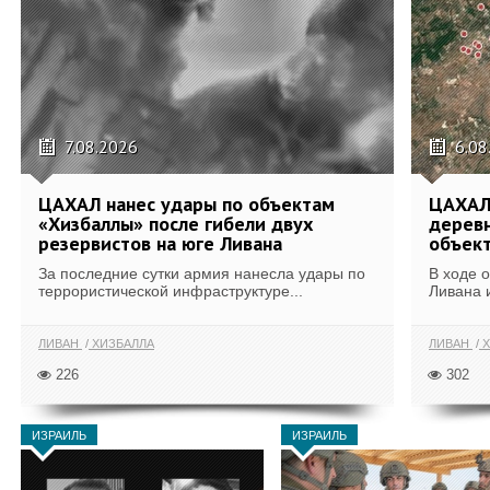
7.08.2026
6.08
ЦАХАЛ нанес удары по объектам
ЦАХАЛ:
«Хизбаллы» после гибели двух
деревн
резервистов на юге Ливана
объек
За последние сутки армия нанесла удары по
В ходе 
террористической инфраструктуре...
Ливана 
ЛИВАН
ХИЗБАЛЛА
ЛИВАН
Х
226
302
ИЗРАИЛЬ
ИЗРАИЛЬ