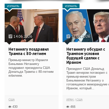
ИЗРАИЛЬ
ИЗРАИЛЬ
14.06.2026
12.06.2026
Нетаниягу поздравил
Нетаниягу обсудил с
Трампа с 80-летием
Трампом условия
будущей сделки с
Премьер-министр Израиля
Ираном
Биньямин Нетаниягу
поздравил президента США
Президент США Дональд
Дональда Трампа с 80-летним
Трамп вечером поговорил с
юбилеем.
премьер-министром
Биньямином Нетаниягу о
готовящемся меморандуме 
Ираном, который...
США
ИРАН
США
430
466