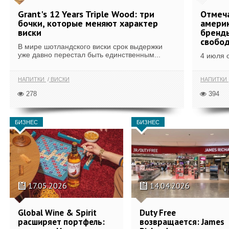
Grant's 12 Years Triple Wood: три
Отмеч
бочки, которые меняют характер
америк
виски
бренды
свобо
В мире шотландского виски срок выдержки
уже давно перестал быть единственным...
4 июля 
НАПИТКИ
ВИСКИ
НАПИТКИ
278
394
БИЗНЕС
БИЗНЕС
17.05.2026
14.04.2026
Global Wine & Spirit
Duty Free
расширяет портфель:
возвращается: James