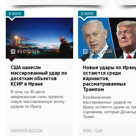
В МИРЕ
В МИРЕ
30.07.2026
29.07.2026
США нанесли
Новые удары по Иран
массированный удар по
остаются среди
десяткам объектов
вариантов,
КСИР в Иране
рассматриваемых
Трампом
В ночь на 30 июля
американские силы провели
Возобновление
новую массированную волну
массированных ударов по
ударов по Ирану.
Ирану остается одним из тр
сценариев, которые Дональ
Трамп...
БЛИЖНИЙ ВОСТОК
ИРАН
США