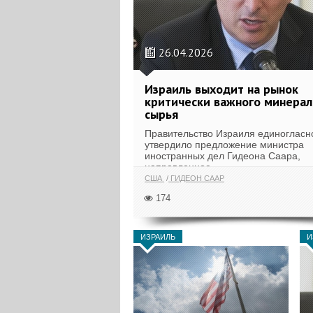
26.04.2026
Израиль выходит на рынок
критически важного минерал
сырья
Правительство Израиля единогласн
утвердило предложение министра
иностранных дел Гидеона Саара,
направленное...
США
ГИДЕОН СААР
174
ИЗРАИЛЬ
И