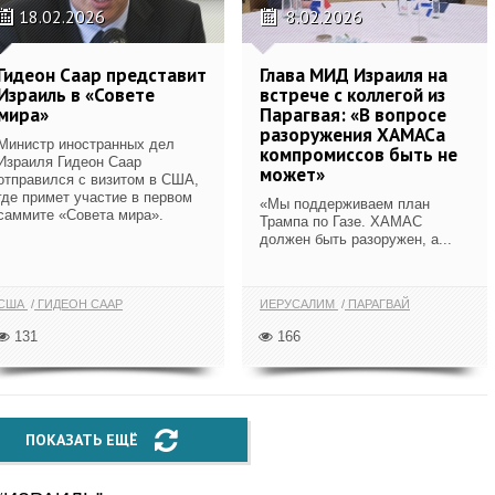
18.02.2026
8.02.2026
Гидеон Саар представит
Глава МИД Израиля на
Израиль в «Совете
встрече с коллегой из
мира»
Парагвая: «В вопросе
разоружения ХАМАСа
Министр иностранных дел
компромиссов быть не
Израиля Гидеон Саар
может»
отправился с визитом в США,
где примет участие в первом
«Мы поддерживаем план
саммите «Совета мира».
Трампа по Газе. ХАМАС
должен быть разоружен, а...
США
ГИДЕОН СААР
ИЕРУСАЛИМ
ПАРАГВАЙ
131
166
ПОКАЗАТЬ ЕЩЁ