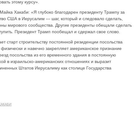
вать этому курсу».
Майка Хакаби: «Я глубоко благодарен президенту Трампу за
во США в Иерусалим — шаг, который и следовало сделать,
оны мирового сообщества. Другие президенты обещали сделать
ступить. Президент Трамп пообещал и сдержал свое слово.
ет старт строительству постоянной резиденции посольства
 физически и навечно закрепляет американское признание
езд посольства из его временного здания в постоянную
хой в израильско-американских отношениях и выразит
иненных Штатов Иерусалиму как столице Государства
ХАКАБИ