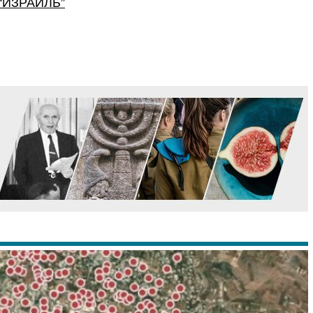
“
ИЗРАИЛЬ
”