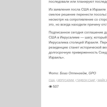
последовали или планируют последо
Из заявления посла США в Израиле 
смелое решение перенести посольст
несмотря на сопротивление со стор
это, но всегда находили причину от
Подписанное сегодня соглашение да
США в Иерусалиме — шагу, который
Иерусалима столицей Израиля. Пере
резиденцию станет исторической ве
долгосрочную приверженность Соед
Израиль».
Фото: Боаз Оппенгейм, GPO
США
ИЕРУСАЛИМ
ГИДЕОН СААР
МАЙК 
507