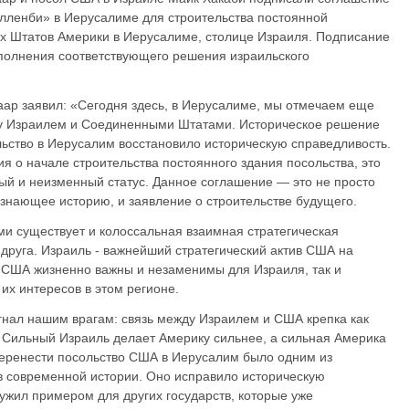
Алленби» в Иерусалиме для строительства постоянной
х Штатов Америки в Иерусалиме, столице Израиля. Подписание
полнения соответствующего решения израильского
ар заявил: «Сегодня здесь, в Иерусалиме, мы отмечаем еще
у Израилем и Соединенными Штатами. Историческое решение
ьство в Иерусалим восстановило историческую справедливость.
я о начале строительства постоянного здания посольства, это
й и неизменный статус. Данное соглашение — это не просто
изнающее историю, и заявление о строительстве будущего.
и существует и колоссальная взаимная стратегическая
 друга. Израиль - важнейший стратегический актив США на
 США жизненно важны и незаменимы для Израиля, так и
их интересов в этом регионе.
гнал нашим врагам: связь между Израилем и США крепка как
. Сильный Израиль делает Америку сильнее, а сильная Америка
перенести посольство США в Иерусалим было одним из
в современной истории. Оно исправило историческую
ужил примером для других государств, которые уже