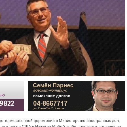
оде торжественной церемонии в Министерстве иностранных дел,
аар и посол США в Израиле Майк Хакаби подписали соглашение