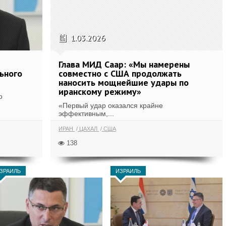
1.03.2026
Глава МИД Саар: «Мы намерены
ьного
совместно с США продолжать
наносить мощнейшие удары по
иранскому режиму»
о
«Первый удар оказался крайне
эффективным,...
ИРАН
ЦАХАЛ
США
138
ЗРАИЛЬ
ИЗРАИЛЬ