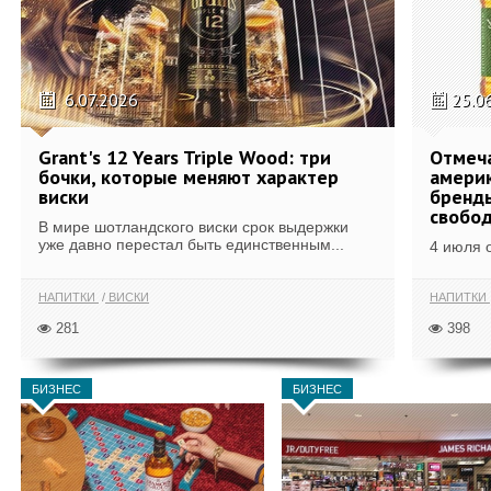
6.07.2026
25.0
Grant's 12 Years Triple Wood: три
Отмеч
бочки, которые меняют характер
америк
виски
бренды
свобо
В мире шотландского виски срок выдержки
уже давно перестал быть единственным...
4 июля 
НАПИТКИ
ВИСКИ
НАПИТКИ
281
398
БИЗНЕС
БИЗНЕС