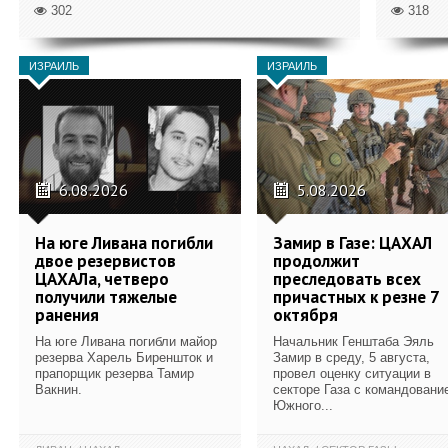
302
318
ИЗРАИЛЬ
ИЗРАИЛЬ
6.08.2026
5.08.2026
На юге Ливана погибли
Замир в Газе: ЦАХАЛ
двое резервистов
продолжит
ЦАХАЛа, четверо
преследовать всех
получили тяжелые
причастных к резне 7
ранения
октября
На юге Ливана погибли майор
Начальник Генштаба Эяль
резерва Харель Биреншток и
Замир в среду, 5 августа,
прапорщик резерва Тамир
провел оценку ситуации в
Вакнин.
секторе Газа с командовани
Южного...