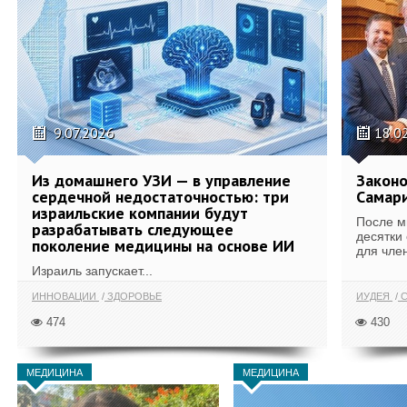
9.07.2026
18.0
Из домашнего УЗИ — в управление
Законо
сердечной недостаточностью: три
Самари
израильские компании будут
После м
разрабатывать следующее
десятки
поколение медицины на основе ИИ
для член
Израиль запускает...
ИННОВАЦИИ
ЗДОРОВЬЕ
ИУДЕЯ
С
474
430
МЕДИЦИНА
МЕДИЦИНА