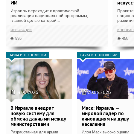
ИИ
искусс
Израиль переходит к практической
Правите
реализации национальной программы,
национа
главной целью которой...
развития
ИННОВАЦИИ
ИННОВАЦ
995
458
НАУКА И ТЕХНОЛОГИИ
НАУКА И ТЕХНОЛОГИИ
4.06.2026
20.05.2026
В Израиле внедрят
Маск: Израиль —
новую систему для
мировой лидер по
обмена данными между
инновациям на душу
министерствами
населения
Разработанная для армии
Илон Маск высоко оценил