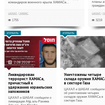
планы а
командиров военного крыла ХАМАСа...
граждан 
ЦАХАЛ
ХАМАС
ЦАХАЛ
Х
1755
3219
ИЗРАИЛЬ
ИЗРАИЛЬ
2.08.2026
30.07.2026
Ликвидирован
Уничтожены четыре
террорист ХАМАСа,
склада оружия ХАМАС
причастный к
в секторе Газа
удержанию израильских
ЦАХАЛ и ШАБАК сообщили
заложников
об уничтожении четырех
складов оружия ХАМАСа в
ЦАХАЛ и ШАБАК сообщили о
секторе Газа.
ликвидации Абд аль-Рахима