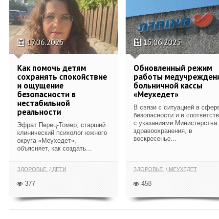
17.06.2025
15.06.2025
Как помочь детям
Обновленный режим
сохранять спокойствие
работы медучрежден
и ощущение
больничной кассы
безопасности в
«Меухедет»
нестабильной
В связи с ситуацией в сфер
реальности
безопасности и в соответст
с указаниями Министерства
Эфрат Перец-Томер, старший
здравоохранения, в
клинический психолог южного
воскресенье...
округа «Меухедет»,
объясняет, как создать...
ЗДОРОВЬЕ
ДЕТИ
ЗДОРОВЬЕ
МЕУХЕДЕТ
377
458