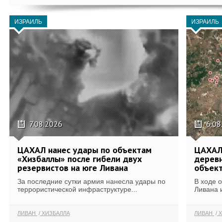
ИЗРАИЛЬ
ИЗРАИЛЬ
7.08.2026
6.08
ЦАХАЛ нанес удары по объектам
ЦАХАЛ:
«Хизбаллы» после гибели двух
деревн
резервистов на юге Ливана
объек
За последние сутки армия нанесла удары по
В ходе 
террористической инфраструктуре...
Ливана 
ЛИВАН
ХИЗБАЛЛА
ЛИВАН
Х