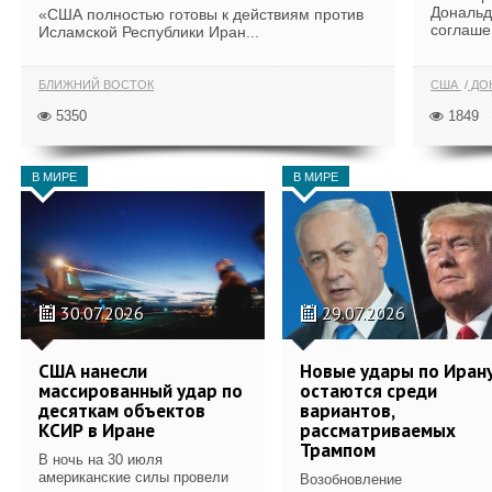
Дональд
«США полностью готовы к действиям против
соглаше
Исламской Республики Иран...
БЛИЖНИЙ ВОСТОК
США
ДОН
5350
1849
В МИРЕ
В МИРЕ
30.07.2026
29.07.2026
США нанесли
Новые удары по Иран
массированный удар по
остаются среди
десяткам объектов
вариантов,
КСИР в Иране
рассматриваемых
Трампом
В ночь на 30 июля
американские силы провели
Возобновление