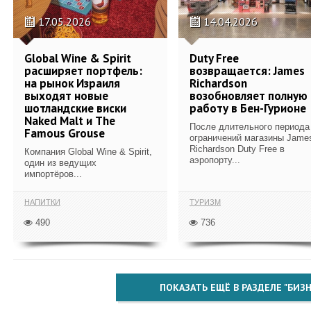
17.05.2026
14.04.2026
Global Wine & Spirit
Duty Free
расширяет портфель:
возвращается: James
на рынок Израиля
Richardson
выходят новые
возобновляет полную
шотландские виски
работу в Бен-Гурионе
Naked Malt и The
После длительного периода
Famous Grouse
ограничений магазины Jame
Richardson Duty Free в
Компания Global Wine & Spirit,
аэропорту...
один из ведущих
импортёров...
НАПИТКИ
ТУРИЗМ
490
736
ПОКАЗАТЬ ЕЩЁ В РАЗДЕЛЕ "БИЗН