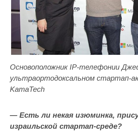
Основоположник IP-телефонии Дже
ультраортодоксальном стартап-а
KamaTech
— Есть ли некая изюминка, при
израильской стартап-среде?