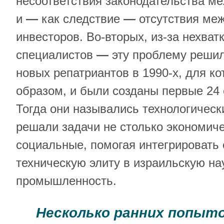
несоответствия законодательства м
и
—
как следствие
—
отсутствия ме
инвесторов. Во-вторых, из-за нехва
специалистов
—
эту проблему реши
новых репатриантов в 1990-х, для к
образом, и были созданы первые 24 
Тогда они назывались технологичес
решали задачи не столько экономиче
социальные, помогая интегрировать
техническую элиту в израильскую на
промышленность.
Н
есколько ранних попыт