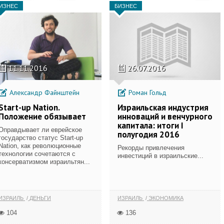
ИЗНЕС
БИЗНЕС
11.11.2016
26.07.2016
Александр Файнштейн
Роман Гольд
Start-up Nation.
Израильская индустрия
Положение обязывает
инноваций и венчурного
капитала: итоги I
Оправдывает ли еврейское
полугодия 2016
государство статус Start-up
Nation, как революционные
Рекорды привлечения
технологии сочетаются с
инвестиций в израильские...
консерватизмом израильтян...
ИЗРАИЛЬ
ДЕНЬГИ
ИЗРАИЛЬ
ЭКОНОМИКА
104
136