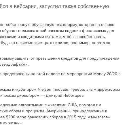
ся в Кейсарии, запустил также собственную
ает собственную обучающую платформу, которая на основе
и обучает пользователей навыкам ведения финансовых дел.
овскими и кредитными счетами, чтобы способствовать
дь-то некие мелкие траты или же, например, оплата за
рограмму защиты от превышения кредитов для предупреждения
 овердрафтами.
 представлены на этой неделе на мероприятии Money 20/20 в
еским инкубатором Nielsen Innovate. Генеральным директором
хническим директором — Дмитрий Чеботарев.
редовыми алгоритмами с жителями США, помогая им
овские сборы и проценты. Американцы, принадлежащие к
ее $200 млрд банковских сборов в 2015 году, и мы готовы
в их жизнь».