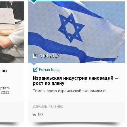
9.04.2017
Роман Гольд
 по
Израильская индустрия инноваций —
рост по плану
ртап-
Темпы роста израильской экономики в...
 2011-
ИЗРАИЛЬ
БИЗНЕС
163