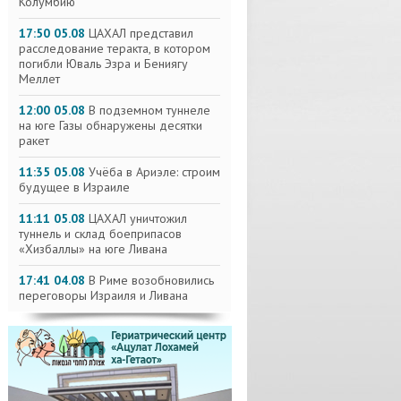
Колумбию
17:50 05.08
ЦАХАЛ представил
расследование теракта, в котором
погибли Юваль Эзра и Бениягу
Меллет
12:00 05.08
В подземном туннеле
на юге Газы обнаружены десятки
ракет
11:35 05.08
Учёба в Ариэле: строим
будущее в Израиле
11:11 05.08
ЦАХАЛ уничтожил
туннель и склад боеприпасов
«Хизбаллы» на юге Ливана
17:41 04.08
В Риме возобновились
переговоры Израиля и Ливана