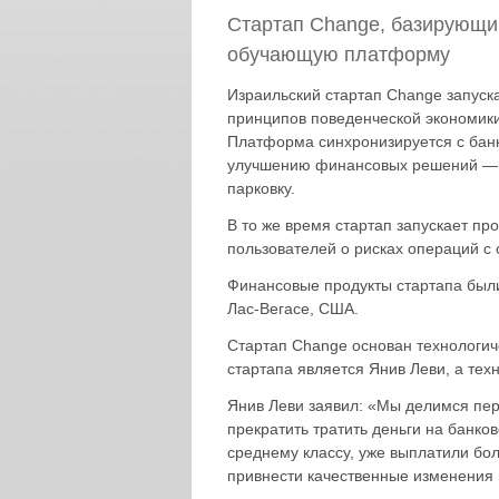
Стартап Change, базирующий
обучающую платформу
Израильский стартап Change запуск
принципов поведенческой экономик
Платформа синхронизируется с банк
улучшению финансовых решений — бу
парковку.
В то же время стартап запускает п
пользователей о рисках операций с
Финансовые продукты стартапа были
Лас-Вегасе, США.
Стартап Change основан технологич
стартапа является Янив Леви, а те
Янив Леви заявил: «Мы делимся пе
прекратить тратить деньги на банк
среднему классу, уже выплатили бол
привнести качественные изменения 