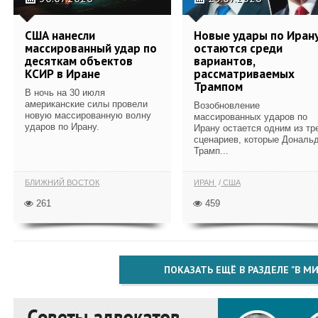
США нанесли
Новые удары по Иран
массированный удар по
остаются среди
десяткам объектов
вариантов,
КСИР в Иране
рассматриваемых
Трампом
В ночь на 30 июля
американские силы провели
Возобновление
новую массированную волну
массированных ударов по
ударов по Ирану.
Ирану остается одним из тр
сценариев, которые Дональ
Трамп...
БЛИЖНИЙ ВОСТОК
ИРАН
США
261
459
ПОКАЗАТЬ ЕЩЁ В РАЗДЕЛЕ "В МИ