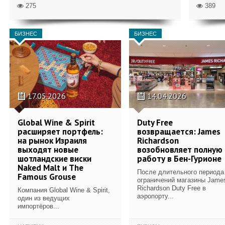
275
389
БИЗНЕС
БИЗНЕС
17.05.2026
14.04.2026
Global Wine & Spirit
Duty Free
расширяет портфель:
возвращается: James
на рынок Израиля
Richardson
выходят новые
возобновляет полную
шотландские виски
работу в Бен-Гурионе
Naked Malt и The
После длительного периода
Famous Grouse
ограничений магазины Jame
Richardson Duty Free в
Компания Global Wine & Spirit,
аэропорту...
один из ведущих
импортёров...