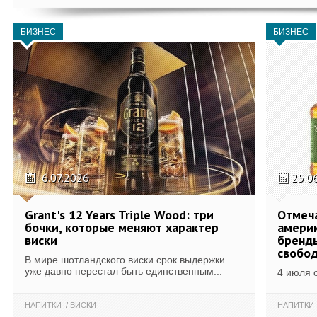
БИЗНЕС
БИЗНЕС
6.07.2026
25.0
Grant's 12 Years Triple Wood: три
Отмеч
бочки, которые меняют характер
америк
виски
бренды
свобо
В мире шотландского виски срок выдержки
уже давно перестал быть единственным...
4 июля 
НАПИТКИ
ВИСКИ
НАПИТКИ