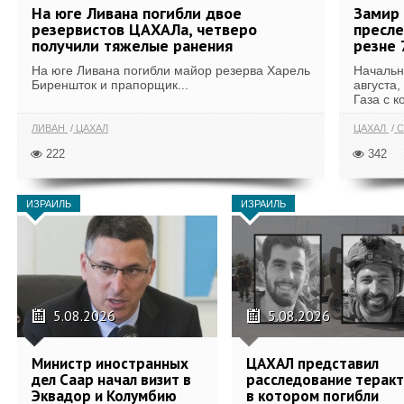
На юге Ливана погибли двое
Замир 
резервистов ЦАХАЛа, четверо
пресле
получили тяжелые ранения
резне 
На юге Ливана погибли майор резерва Харель
Начальн
Биреншток и прапорщик...
августа,
Газа с к
ЛИВАН
ЦАХАЛ
ЦАХАЛ
С
222
342
ИЗРАИЛЬ
ИЗРАИЛЬ
5.08.2026
5.08.2026
Министр иностранных
ЦАХАЛ представил
дел Саар начал визит в
расследование теракт
Эквадор и Колумбию
в котором погибли