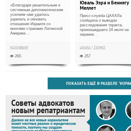
Юваль Эзра и Бениягу
«Благодаря решительным и
Меллет
системным дипломатическим
усилиям нам удалось
Пресс-служба ЦАХАЛа
укрепить и обновить
сообщила о выводах
отношения Израиля со
расследования теракта,
многими странами Латинской
произошедшего 24 июля на
Америки....
окраине...
КОЛУМБИЯ
ЦАХАЛ
ТЕРАКТ
265
257
ПОКАЗАТЬ ЕЩЁ В РАЗДЕЛЕ "ИЗРА