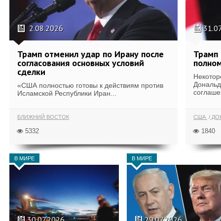
2.08.2026
31.0
Трамп отменил удар по Ирану после
Трамп 
согласования основных условий
полном
сделки
Некотор
Дональд
«США полностью готовы к действиям против
соглаше
Исламской Республики Иран...
БЛИЖНИЙ ВОСТОК
США
ДОН
5332
1840
В МИРЕ
В МИРЕ
30.07.2026
29.07.2026