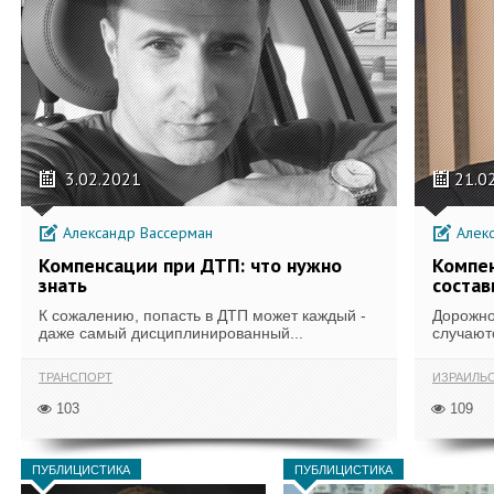
3.02.2021
21.0
Александр Вассерман
Алекс
Компенсации при ДТП: что нужно
Компен
знать
состав
К сожалению, попасть в ДТП может каждый -
Дорожно
даже самый дисциплинированный...
случаютс
ТРАНСПОРТ
ИЗРАИЛЬС
103
109
ПУБЛИЦИСТИКА
ПУБЛИЦИСТИКА