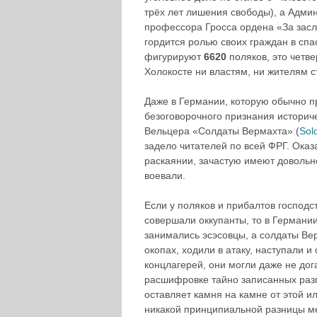
трёх лет лишения свободы), а Адми
профессора Гросса ордена «За засл
гордится ролью своих граждан в спа
фигурируют
6620
поляков, это четве
Холокосте ни властям, ни жителям с
Даже в Германии, которую обычно п
безоговорочного признания историч
Вельцера «Солдаты Вермахта» (
Sol
задело читателей по всей ФРГ. Оказ
раскаянии, зачастую имеют довольн
воевали.
Если у поляков и прибалтов господс
совершали оккупанты, то в Германи
занимались эсэсовцы, а солдаты Вер
окопах, ходили в атаку, наступали и
концлагерей, они могли даже не до
расшифровке тайно записанных разг
оставляет камня на камне от этой и
никакой принципиальной разницы м