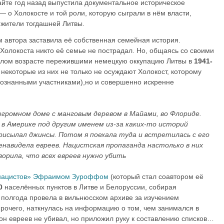
айте год назад выпустила документальное историческое
— о Холокосте и той роли, которую сыграли в нём власти,
 жители тогдашней Литвы.
 автора заставила её собственная семейная история.
 Холокоста никто её семье не пострадал. Но, общаясь со своими
слом возрасте пережившими немецкую оккупацию Литвы в
1941-
 некоторые из них не только не осуждают Холокост, которому
осознанными участниками),но и совершенно искренне
громном доме с манговым деревом в Майами, во Флориде.
 в Америке под другим именем из-за каких-то историй
присылал джинсы. Потом я поехала туда и встретилась с его
енавидела евреев. Нацистская пропаганда настолько в них
орила, что всех евреев нужно убить
 нацистов» Эфраимом Зуроффом
(который стал соавтором её
0
населённых пунктов в Литве и Белоруссии, собирая
 полгода провела в вильнюсском архиве за изучением
прочего, наткнулась на информацию о том, чем занимался в
он евреев не убивал, но приложил руку к составлению списков…