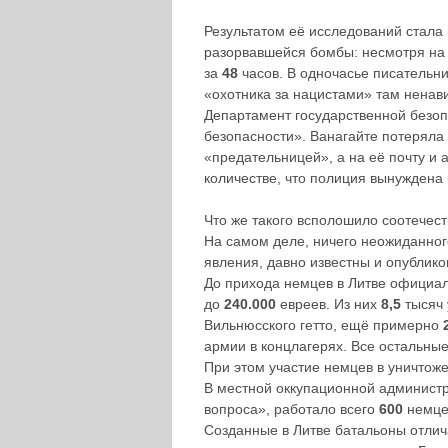
Результатом её исследований стала 
разорвавшейся бомбы: несмотря на 
за
48
часов. В одночасье писательни
«охотника за нацистами» там ненав
Департамент государственной безоп
безопасности». Ванагайте потеряла 
«предательницей», а на её почту и 
количестве, что полиция вынуждена
Что же такого всполошило соотечест
На самом деле, ничего неожиданног
явления, давно известны и опублико
До прихода немцев в Литве официа
до
240.000
евреев. Из них
8,5
тысяч 
Вильнюсского гетто, ещё примерно
армии в концлагерях. Все остальные
При этом участие немцев в уничтож
В местной оккупационной админист
вопроса», работало всего
600
немце
Созданные в Литве батальоны отлич