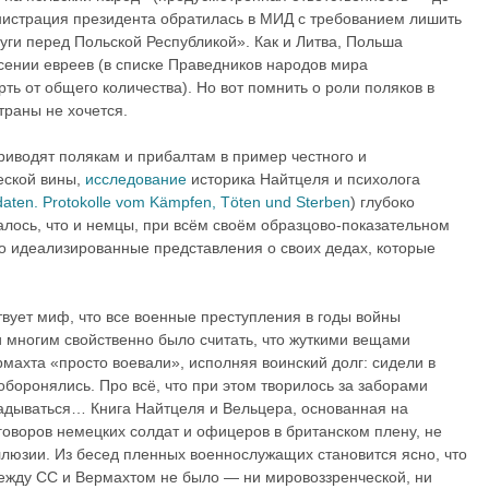
нистрация президента обратилась в МИД с требованием лишить
уги перед Польской Республикой». Как и Литва, Польша
сении евреев (в списке Праведников народов мира
рть от общего количества). Но вот помнить о роли поляков в
траны не хочется.
риводят полякам и прибалтам в пример честного и
еской вины,
исследование
историка Найтцеля и психолога
daten. Protokolle vom Kämpfen, Töten und Sterben
) глубоко
алось, что и немцы, при всём своём образцово-показательном
о идеализированные представления о своих дедах, которые
твует миф, что все военные преступления в годы войны
и многим свойственно было считать, что жуткими вещами
махта «просто воевали», исполняя воинский долг: сидели в
 оборонялись. Про всё, что при этом творилось за заборами
гадываться… Книга Найтцеля и Вельцера, основанная на
оворов немецких солдат и офицеров в британском плену, не
ллюзии. Из бесед пленных военнослужащих становится ясно, что
ежду СС и Вермахтом не было — ни мировоззренческой, ни