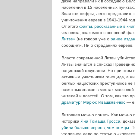
даже направили их в соседнюю Бело
населения в
15
населённых пунктах.
Зная эти цифры, легко представить 
уничтожения евреев в
1941-1944
год
От этого
факты, рассказанные в книг
человека, знакомого с основной фа
Литве»
(не говоря уже о
ранее изда
сообщили. Ни о страданиях евреев, 
Власти современной Литвы убийство 
Литвы значатся в списках Праведник
нацистской оккупации. Но при этом 
активным участникам геноцида, а ни
беглых нацистских преступников не
памятных знаков в местах массовой
жителей и властей. О том, как это 
драматург Марюс Ивашкявичюс
— ег
Литовцев можно понять. Как можно п
историка
Яна Томаша Гросса
, доказ
убили больше евреев, чем немцы
. 
уголовное дело по статье о «клевет