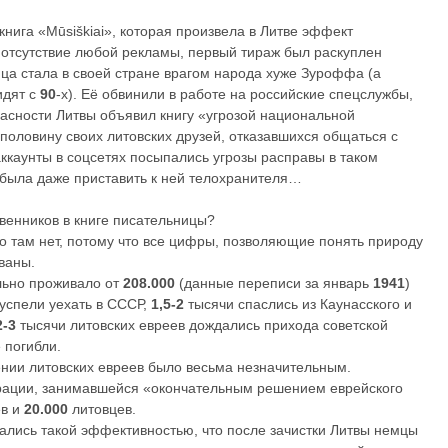
книга «Mūsiškiai», которая произвела в Литве эффект
отсутствие любой рекламы, первый тираж был раскуплен
ца стала в своей стране врагом народа хуже Зуроффа (а
идят с
90
-х). Её обвинили в работе на российские спецслужбы,
асности Литвы объявил книгу «угрозой национальной
половину своих литовских друзей, отказавшихся общаться с
аккаунты в соцсетях посыпались угрозы расправы в таком
 была даже приставить к ней телохранителя…
венников в книге писательницы?
о там нет, потому что все цифры, позволяющие понять природу
ваны.
льно проживало от
208.000
(данные переписи за январь
1941
)
успели уехать в СССР,
1,5-2
тысячи спаслись из Каунасского и
2-3
тысячи литовских евреев дождались прихода советской
 погибли.
ении литовских евреев было весьма незначительным.
рации, занимавшейся «окончательным решением еврейского
в и
20.000
литовцев.
ались такой эффективностью, что после зачистки Литвы немцы