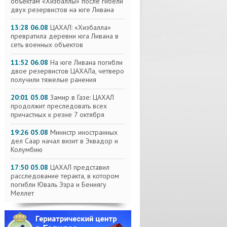
объектам «Хизбаллы» после гибели
двух резервистов на юге Ливана
13:28 06.08
ЦАХАЛ: «Хизбалла»
превратила деревни юга Ливана в
сеть военных объектов
11:52 06.08
На юге Ливана погибли
двое резервистов ЦАХАЛа, четверо
получили тяжелые ранения
20:01 05.08
Замир в Газе: ЦАХАЛ
продолжит преследовать всех
причастных к резне 7 октября
19:26 05.08
Министр иностранных
дел Саар начал визит в Эквадор и
Колумбию
17:50 05.08
ЦАХАЛ представил
расследование теракта, в котором
погибли Юваль Эзра и Бениягу
Меллет