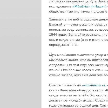
Литовская писательница Рута Ванаг
исследование
«Mūsiškiai» («Наши»)
общественные институты и рядовые
Заняться этим неблагодарным делом
Ванагайте — этническая литовка, от
пожилыми родственниками, во взро
1944
годах, Ванагайте осознала, что
стали свидетелями (а то и вполне 
оправдывают его.
Муж моей тети счастливо умер в о
Мы только знали, что он прятался
с евреями. Он нам еще всю жизнь 
женой. Она больше всего в жизни н
сильно засела, что в
85
лет она гов
Вместе с известным
«охотником на
книги) Ванагайте объездила около
4
свидетельства жителей о Холокосте,
документов и судебных дел. Среди 
годы оккупации её родной дед. Сам 