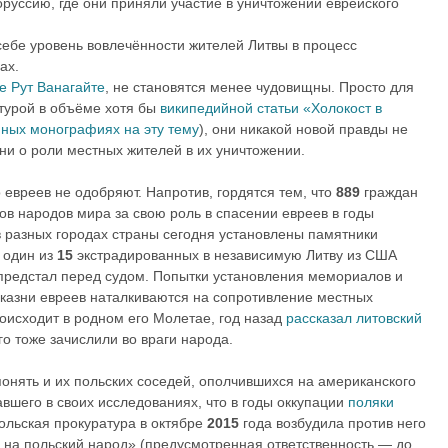
руссию, где они приняли участие в уничтожении еврейского
себе уровень вовлечённости жителей Литвы в процесс
ах.
е Рут Ванагайте
, не становятся менее чудовищны. Просто для
ктурой в объёме хотя бы
википедийной статьи «Холокост в
нных монографиях на эту тему
), они никакой новой правды не
ни о роли местных жителей в их уничтожении.
евреев не одобряют. Напротив, гордятся тем, что
889
граждан
ов народов мира за свою роль в спасении евреев в годы
в разных городах страны сегодня установлены памятники
 один из
15
экстрадированных в независимую Литву из США
 предстал перед судом. Попытки установления мемориалов и
 казни евреев наталкиваются на сопротивление местных
происходит в родном его Молетае, год назад
рассказал литовский
о тоже зачислили во враги народа.
онять и их польских соседей, ополчившихся на американского
авшего в своих исследованиях, что в годы оккупации
поляки
Польская прокуратура в октябре
2015
года возбудила против него
е на польский народ» (предусмотренная ответственность — до