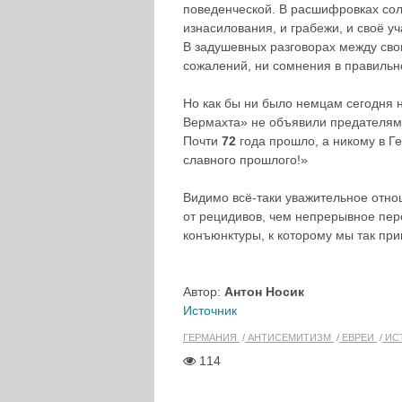
поведенческой. В расшифровках со
изнасилования, и грабежи, и своё уч
В задушевных разговорах между сво
сожалений, ни сомнения в правильно
Но как бы ни было немцам сегодня н
Вермахта» не объявили предателями
Почти
72
года прошло, а никому в Ге
славного прошлого!»
Видимо всё-таки уважительное отно
от рецидивов, чем непрерывное пе
конъюнктуры, к которому мы так при
Автор:
Антон Носик
Источник
ГЕРМАНИЯ
АНТИСЕМИТИЗМ
ЕВРЕИ
ИС
114