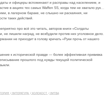
лдаты и офицеры вспоминают и расправы над населением, и
астие в акциях тех самых Waffen SS, когда тем не хватало рук…
ими, в лагерном бараке, не слышно ни раскаяния, ни
сти таких действий.
еприятно про всё это читать, авторов книги «Солдаты
, не лишили наград, не возбудили против них уголовное дело.
рмании не приходит в голову кричать «Руки прочь от нашего
шение к исторической правде — более эффективная прививка
реписывание прошлого под нужды текущей политической
выкли.
ТОРИЯ
ЛИТЕРАТУРА
ХОЛОКОСТ
ЛИТВА