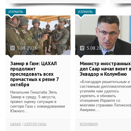
ИЗРАИЛЬ
ИЗРАИЛЬ
5.08.2026
5.08.2026
Замир в Газе: ЦАХАЛ
Министр иностранных
продолжит
дел Саар начал визит 
преследовать всех
Эквадор и Колумбию
причастных к резне 7
«Благодаря решительным и
октября
системным дипломатически
усилиям нам удалось
Начальник Генштаба Эяль
укрепить и обновить
Замир в среду, 5 августа,
отношения Израиля со
провел оценку ситуации в
многими странами Латинско
секторе Газа с командованием
Америки....
Южного...
ЦАХАЛ
СЕКТОР ГАЗЫ
КОЛУМБИЯ