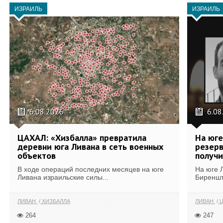
ИЗРАИЛЬ
ИЗРАИЛЬ
6.08.2026
6.08
ЦАХАЛ: «Хизбалла» превратила
На юге
деревни юга Ливана в сеть военных
резерв
объектов
получи
В ходе операций последних месяцев на юге
На юге 
Ливана израильские силы...
Биреншт
ЛИВАН
ХИЗБАЛЛА
ЛИВАН
Ц
264
247