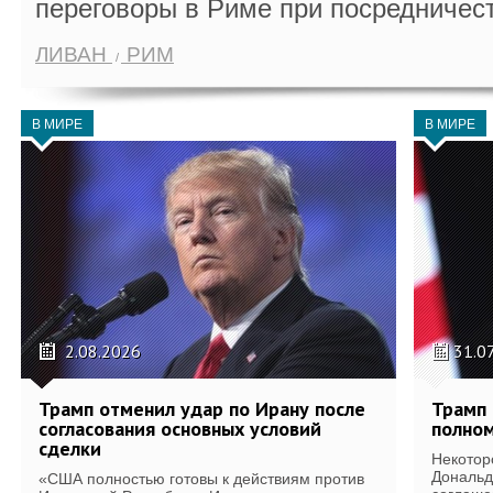
переговоры в Риме при посредничес
ЛИВАН
РИМ
В МИРЕ
В МИРЕ
2.08.2026
31.0
Трамп отменил удар по Ирану после
Трамп 
согласования основных условий
полном
сделки
Некотор
Дональд
«США полностью готовы к действиям против