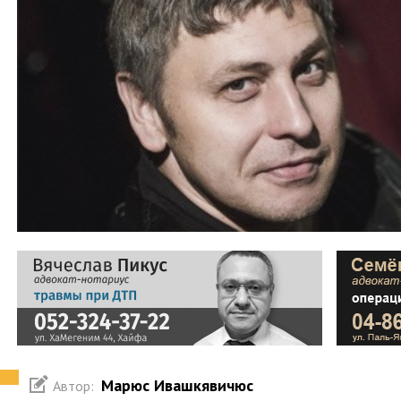
Марюс Ивашкявичюс
Автор: