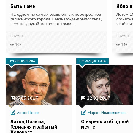
Быть нами
Яблон
На одном из самых оживленных перекрестков
Летом 1
галисийского города Сантьяго-де-Компостела,
сгонять 
в сотне-другой метров от точки...
якобы из
ЕВРОПА
ЕВРОПА
107
146
ПУБЛИЦИСТИКА
ПУБЛИЦИСТИКА
5.03.2017
22.02.2017
Антон Носик
Марюс Ивашкявичюс
Литва, Польша,
О евреях и об одной
Германия и забытый
мечте
Холокост