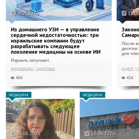
9.07.2026
18.0
Из домашнего УЗИ — в управление
Законо
сердечной недостаточностью: три
Самари
израильские компании будут
После м
разрабатывать следующее
десятки
поколение медицины на основе ИИ
для член
Израиль запускает...
ИННОВАЦИИ
ЗДОРОВЬЕ
ИУДЕЯ
С
464
414
МЕДИЦИНА
МЕДИЦИНА
17.06.2025
15.06.2025