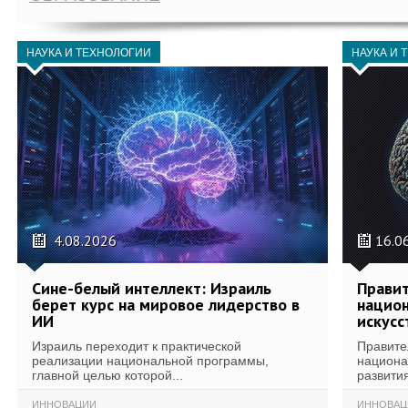
НАУКА И ТЕХНОЛОГИИ
НАУКА И 
4.08.2026
16.0
Сине-белый интеллект: Израиль
Правит
берет курс на мировое лидерство в
национ
ИИ
искусс
Израиль переходит к практической
Правите
реализации национальной программы,
национа
главной целью которой...
развития
ИННОВАЦИИ
ИННОВАЦ