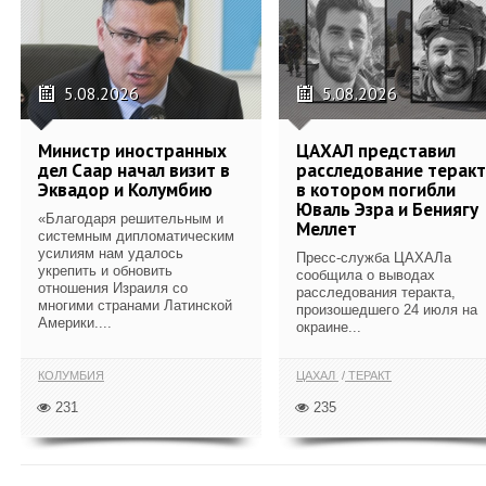
5.08.2026
5.08.2026
Министр иностранных
ЦАХАЛ представил
дел Саар начал визит в
расследование теракт
Эквадор и Колумбию
в котором погибли
Юваль Эзра и Бениягу
«Благодаря решительным и
Меллет
системным дипломатическим
усилиям нам удалось
Пресс-служба ЦАХАЛа
укрепить и обновить
сообщила о выводах
отношения Израиля со
расследования теракта,
многими странами Латинской
произошедшего 24 июля на
Америки....
окраине...
КОЛУМБИЯ
ЦАХАЛ
ТЕРАКТ
231
235