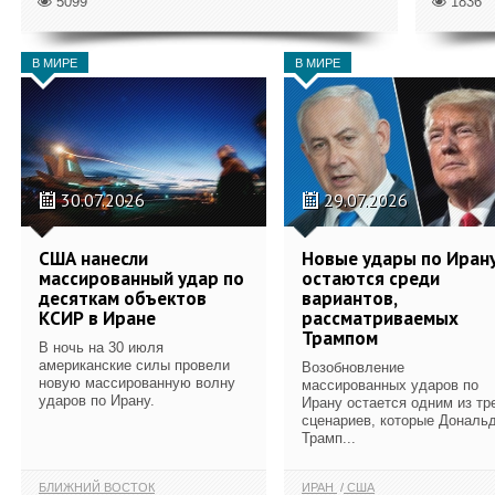
5099
1836
В МИРЕ
В МИРЕ
30.07.2026
29.07.2026
США нанесли
Новые удары по Иран
массированный удар по
остаются среди
десяткам объектов
вариантов,
КСИР в Иране
рассматриваемых
Трампом
В ночь на 30 июля
американские силы провели
Возобновление
новую массированную волну
массированных ударов по
ударов по Ирану.
Ирану остается одним из тр
сценариев, которые Дональ
Трамп...
БЛИЖНИЙ ВОСТОК
ИРАН
США