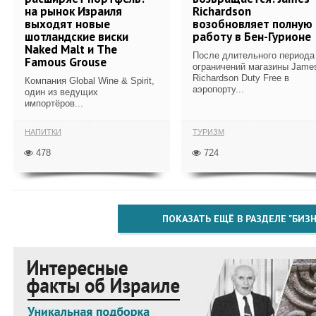
на рынок Израиля
Richardson
выходят новые
возобновляет полную
шотландские виски
работу в Бен-Гурионе
Naked Malt и The
После длительного периода
Famous Grouse
ограничений магазины Jame
Richardson Duty Free в
Компания Global Wine & Spirit,
аэропорту...
один из ведущих
импортёров...
НАПИТКИ
ТУРИЗМ
478
724
ПОКАЗАТЬ ЕЩЁ В РАЗДЕЛЕ "БИЗН