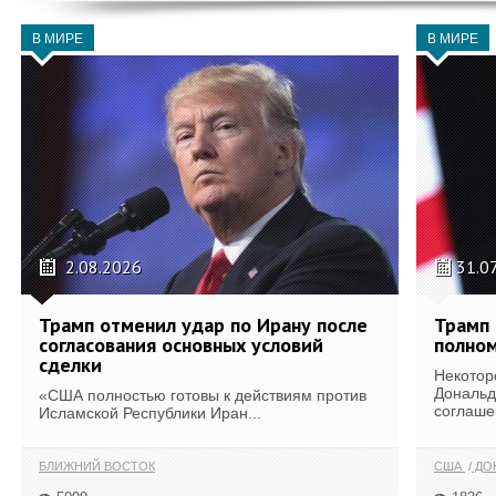
В МИРЕ
В МИРЕ
2.08.2026
31.0
Трамп отменил удар по Ирану после
Трамп 
согласования основных условий
полном
сделки
Некотор
Дональд
«США полностью готовы к действиям против
соглаше
Исламской Республики Иран...
БЛИЖНИЙ ВОСТОК
США
ДОН