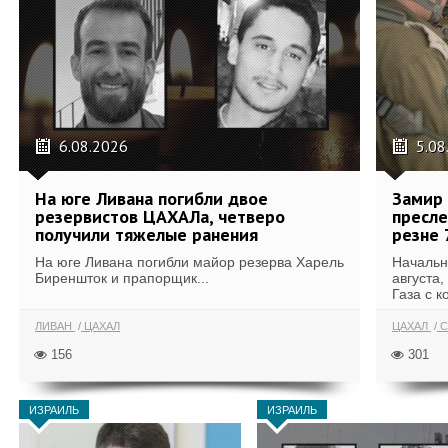
6.08.2026
5.08
На юге Ливана погибли двое
Замир 
резервистов ЦАХАЛа, четверо
пресле
получили тяжелые ранения
резне 
На юге Ливана погибли майор резерва Харель
Начальн
Биреншток и прапорщик...
августа,
Газа с к
ЛИВАН
ЦАХАЛ
ЦАХАЛ
С
156
301
ИЗРАИЛЬ
ИЗРАИЛЬ