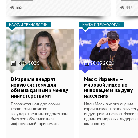
553
447
НАУКА И ТЕХНОЛОГИИ
НАУКА И ТЕХНОЛОГИИ
4.06.2026
20.05.2026
В Израиле внедрят
Маск: Израиль —
новую систему для
мировой лидер по
обмена данными между
инновациям на душу
министерствами
населения
Разработанная для армии
Илон Маск высоко оценил
технология поможет
израильскую технологическ
государственным ведомствам
индустрию и назвал Израил
быстрее обмениваться
одним из мировых лидеров 
информацией, принимать...
количеству...