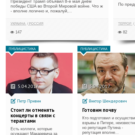
Президент Трамп объявил 8-е мая днём
По пред
победы США во Второй Мировой войне. Что ж
- вполне логично и, пожалуй,...
УКРАИНА
РОССИЯ
ТЕРРОР
147
82
ПУБЛИЦИСТИКА
ПУБЛИЦИСТИКА
5.04.2017
3.04.2017
Петр Привин
Виктор Шендерович
Стоит ли отменять
Готовим почву
концерты в связи с
Кто подготовил и осуществ
терактами
взрывы в Питере, неизвестн
но репутация Путина -
Есть коллеги, которые
репутация вполне...
осуждают Макаревича за