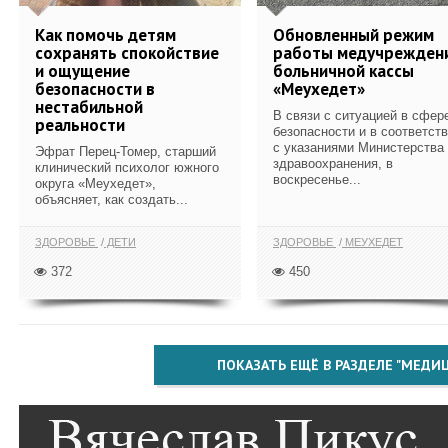
Как помочь детям
Обновленный режим
сохранять спокойствие
работы медучрежден
и ощущение
больничной кассы
безопасности в
«Меухедет»
нестабильной
В связи с ситуацией в сфер
реальности
безопасности и в соответст
с указаниями Министерства
Эфрат Перец-Томер, старший
здравоохранения, в
клинический психолог южного
воскресенье...
округа «Меухедет»,
объясняет, как создать...
ЗДОРОВЬЕ
ДЕТИ
ЗДОРОВЬЕ
МЕУХЕДЕТ
372
450
ПОКАЗАТЬ ЕЩЁ В РАЗДЕЛЕ "МЕДИ