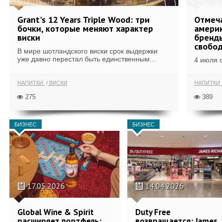
Grant's 12 Years Triple Wood: три
Отмеч
бочки, которые меняют характер
америк
виски
бренды
свобо
В мире шотландского виски срок выдержки
уже давно перестал быть единственным...
4 июля 
НАПИТКИ
ВИСКИ
НАПИТКИ
275
389
БИЗНЕС
БИЗНЕС
17.05.2026
14.04.2026
Global Wine & Spirit
Duty Free
расширяет портфель:
возвращается: James