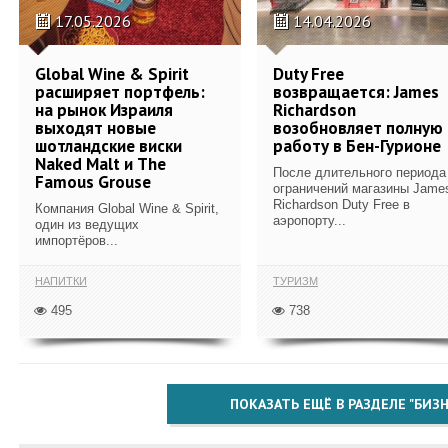
17.05.2026
14.04.2026
Global Wine & Spirit
Duty Free
расширяет портфель:
возвращается: James
на рынок Израиля
Richardson
выходят новые
возобновляет полную
шотландские виски
работу в Бен-Гурионе
Naked Malt и The
После длительного периода
Famous Grouse
ограничений магазины Jame
Richardson Duty Free в
Компания Global Wine & Spirit,
аэропорту...
один из ведущих
импортёров...
НАПИТКИ
ТУРИЗМ
495
738
ПОКАЗАТЬ ЕЩЁ В РАЗДЕЛЕ "БИЗН