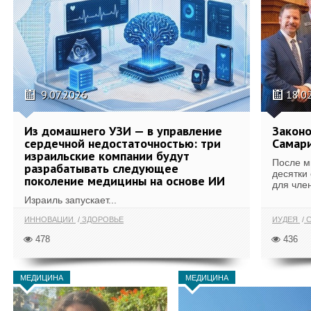
9.07.2026
18.0
Из домашнего УЗИ — в управление
Законо
сердечной недостаточностью: три
Самари
израильские компании будут
После м
разрабатывать следующее
десятки
поколение медицины на основе ИИ
для член
Израиль запускает...
ИННОВАЦИИ
ЗДОРОВЬЕ
ИУДЕЯ
С
478
436
МЕДИЦИНА
МЕДИЦИНА