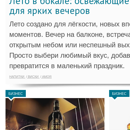
Лето в бокале: освежающи
для ярких вечеров
Лето создано для лёгкости, новых в
моментов. Вечер на балконе, встреч
открытым небом или неспешный выхо
Просто выбери любимый вкус, добав
превратится в маленький праздник.
НАПИТКИ
ВИСКИ
AMOR
БИЗНЕС
БИЗНЕС