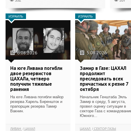
352
337
ИЗРАИЛЬ
ИЗРАИЛЬ
6.08.2026
5.08.2026
На юге Ливана погибли
Замир в Газе: ЦАХАЛ
двое резервистов
продолжит
ЦАХАЛа, четверо
преследовать всех
получили тяжелые
причастных к резне 7
ранения
октября
На юге Ливана погибли майор
Начальник Генштаба Эяль
резерва Харель Биреншток и
Замир в среду, 5 августа,
прапорщик резерва Тамир
провел оценку ситуации в
Вакнин.
секторе Газа с командовани
Южного...
ЛИВАН
ЦАХАЛ
ЦАХАЛ
СЕКТОР ГАЗЫ