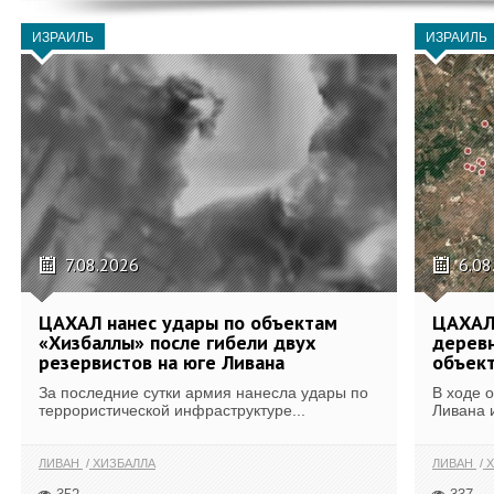
ИЗРАИЛЬ
ИЗРАИЛЬ
7.08.2026
6.08
ЦАХАЛ нанес удары по объектам
ЦАХАЛ:
«Хизбаллы» после гибели двух
деревн
резервистов на юге Ливана
объек
За последние сутки армия нанесла удары по
В ходе 
террористической инфраструктуре...
Ливана 
ЛИВАН
ХИЗБАЛЛА
ЛИВАН
Х