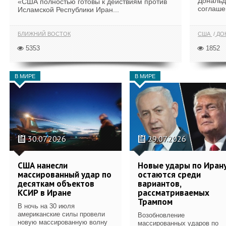
Дональд
«США полностью готовы к действиям против
соглаше
Исламской Республики Иран...
БЛИЖНИЙ ВОСТОК
США
ДОН
5353
1852
В МИРЕ
В МИРЕ
30.07.2026
29.07.2026
США нанесли
Новые удары по Иран
массированный удар по
остаются среди
десяткам объектов
вариантов,
КСИР в Иране
рассматриваемых
Трампом
В ночь на 30 июля
американские силы провели
Возобновление
новую массированную волну
массированных ударов по