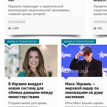
Израиль переходит к практической
Правите
реализации национальной программы,
национа
главной целью которой...
развития
ИННОВАЦИИ
ИННОВАЦ
1480
462
НАУКА И ТЕХНОЛОГИИ
НАУКА И ТЕХНОЛОГИИ
4.06.2026
20.05.2026
В Израиле внедрят
Маск: Израиль —
новую систему для
мировой лидер по
обмена данными между
инновациям на душу
министерствами
населения
Разработанная для армии
Илон Маск высоко оценил
технология поможет
израильскую технологическ