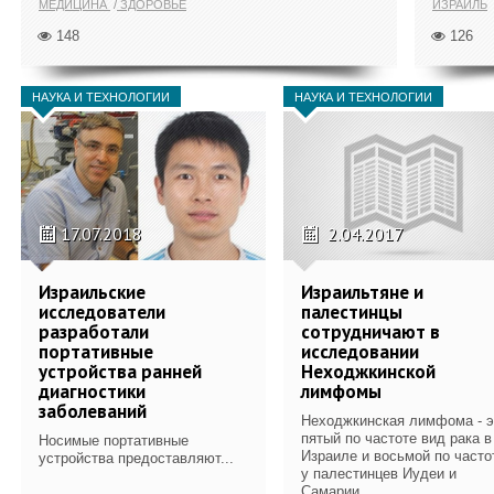
МЕДИЦИНА
ЗДОРОВЬЕ
ИЗРАИЛЬ
148
126
НАУКА И ТЕХНОЛОГИИ
НАУКА И ТЕХНОЛОГИИ
17.07.2018
2.04.2017
Израильские
Израильтяне и
исследователи
палестинцы
разработали
сотрудничают в
портативные
исследовании
устройства ранней
Неходжкинской
диагностики
лимфомы
заболеваний
Неходжкинская лимфома - э
пятый по частоте вид рака в
Носимые портативные
Израиле и восьмой по часто
устройства предоставляют...
у палестинцев Иудеи и
Самарии. ​