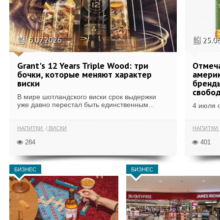
6.07.2026
25.0
Grant's 12 Years Triple Wood: три
Отмеч
бочки, которые меняют характер
америк
виски
бренды
свобо
В мире шотландского виски срок выдержки
уже давно перестал быть единственным...
4 июля 
НАПИТКИ
ВИСКИ
НАПИТКИ
284
401
БИЗНЕС
БИЗНЕС