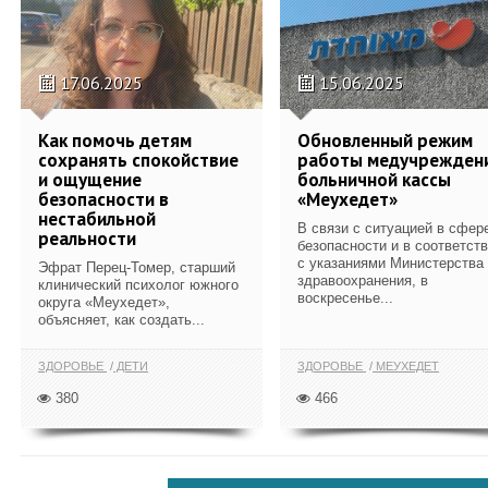
17.06.2025
15.06.2025
Как помочь детям
Обновленный режим
сохранять спокойствие
работы медучрежден
и ощущение
больничной кассы
безопасности в
«Меухедет»
нестабильной
В связи с ситуацией в сфер
реальности
безопасности и в соответст
с указаниями Министерства
Эфрат Перец-Томер, старший
здравоохранения, в
клинический психолог южного
воскресенье...
округа «Меухедет»,
объясняет, как создать...
ЗДОРОВЬЕ
ДЕТИ
ЗДОРОВЬЕ
МЕУХЕДЕТ
380
466