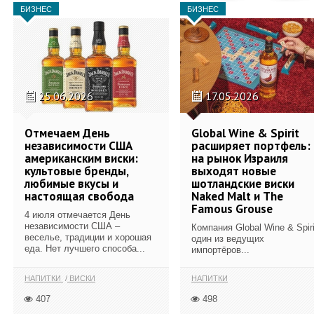
БИЗНЕС
БИЗНЕС
25.06.2026
17.05.2026
Отмечаем День
Global Wine & Spirit
независимости США
расширяет портфель:
американским виски:
на рынок Израиля
культовые бренды,
выходят новые
любимые вкусы и
шотландские виски
настоящая свобода
Naked Malt и The
Famous Grouse
4 июля отмечается День
независимости США –
Компания Global Wine & Spiri
веселье, традиции и хорошая
один из ведущих
еда. Нет лучшего способа...
импортёров...
НАПИТКИ
ВИСКИ
НАПИТКИ
407
498