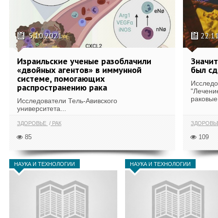
5.10.2021
22.1
Израильские ученые разоблачили
Значит
«двойных агентов» в иммунной
был сд
системе, помогающих
Исследо
распространению рака
"Лечени
раковые 
Исследователи Тель-Авивского
университета...
ЗДОРОВЬЕ
РАК
ЗДОРОВЬ
85
109
НАУКА И ТЕХНОЛОГИИ
НАУКА И ТЕХНОЛОГИИ