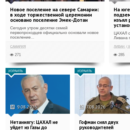
Новое поселение на севере Самарии:
На юг
в ходе торжественной церемонии
подзе
основано поселение Эмек-Дотан
изъял 
устан
Сегодня утром десятки семей
первопроходцев официально основали новое
ЦАХАЛ с
поселение...
Ливана 
САМАРИЯ
ЛИВАН
Х
271
285
ИЗРАИЛЬ
ИЗРАИЛЬ
9.08.2026
7.08.2026
Нетаниягу: ЦАХАЛ не
Гофман снял двух
уйдет из Газы до
руководителей