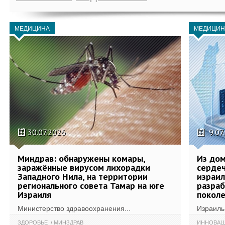
МЕДИЦИНА
МЕДИЦИН
30.07.2026
9.07
Миндрав: обнаружены комары,
Из дом
заражённые вирусом лихорадки
сердеч
Западного Нила, на территории
израил
регионального совета Тамар на юге
разра
Израиля
поколе
Министерство здравоохранения...
Израиль 
ЗДОРОВЬЕ
МИНЗДРАВ
ИННОВА