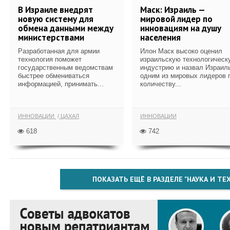
В Израиле внедрят
Маск: Израиль —
новую систему для
мировой лидер по
обмена данными между
инновациям на душу
министерствами
населения
Разработанная для армии
Илон Маск высоко оценил
технология поможет
израильскую технологическ
государственным ведомствам
индустрию и назвал Израил
быстрее обмениваться
одним из мировых лидеров 
информацией, принимать...
количеству...
ИННОВАЦИИ
ЦАХАЛ
ИННОВАЦИИ
618
742
ПОКАЗАТЬ ЕЩЁ В РАЗДЕЛЕ "НАУКА И Т