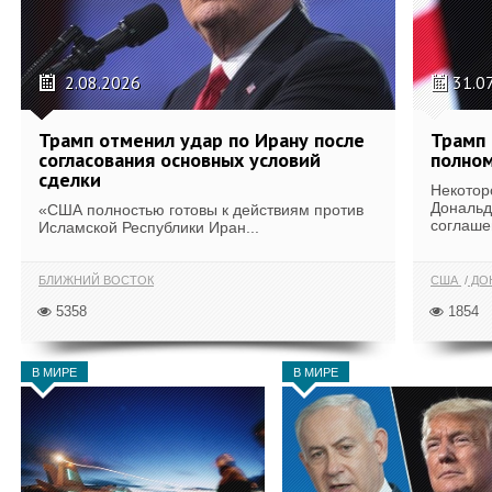
2.08.2026
31.0
Трамп отменил удар по Ирану после
Трамп 
согласования основных условий
полном
сделки
Некотор
Дональд
«США полностью готовы к действиям против
соглаше
Исламской Республики Иран...
БЛИЖНИЙ ВОСТОК
США
ДОН
5358
1854
В МИРЕ
В МИРЕ