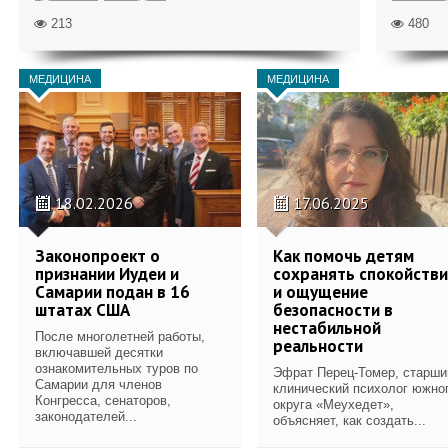
213
480
МЕДИЦИНА
МЕДИЦИНА
18.02.2026
17.06.2025
Законопроект о
Как помочь детям
признании Иудеи и
сохранять спокойств
Самарии подан в 16
и ощущение
штатах США
безопасности в
нестабильной
После многолетней работы,
реальности
включавшей десятки
ознакомительных туров по
Эфрат Перец-Томер, старши
Самарии для членов
клинический психолог южно
Конгресса, сенаторов,
округа «Меухедет»,
законодателей...
объясняет, как создать...