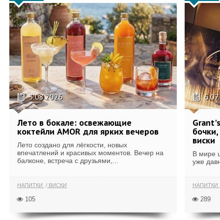
3.08.2026
6.07
Лето в бокале: освежающие
Grant'
коктейли AMOR для ярких вечеров
бочки,
виски
Лето создано для лёгкости, новых
впечатлений и красивых моментов. Вечер на
В мире 
балконе, встреча с друзьями,...
уже дав
НАПИТКИ
ВИСКИ
НАПИТКИ
105
289