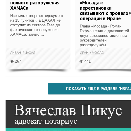
полного разоружения
«Мосада»:
ХАМАСа
перестановки
связывают с провало
Израиль отвергает «документ
операции в Иране
из 15 пунктов», а ЦАХАЛ не
отступит из сектора Газа до
Глава «Мосада» Роман
фактического разоружения
Гофман снял с должностей
ХАМАСа, заявил...
двух высокопоставленных
руководителей
разведслужбы...
ЛИВАН
ЦАХАЛ
ИРАН
МОСАД
267
441
ПОКАЗАТЬ ЕЩЁ В РАЗДЕЛЕ "ИЗРА