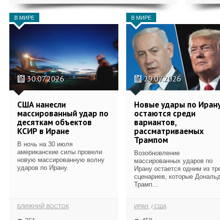
В МИРЕ
В МИРЕ
30.07.2026
29.07.2026
США нанесли
Новые удары по Иран
массированный удар по
остаются среди
десяткам объектов
вариантов,
КСИР в Иране
рассматриваемых
Трампом
В ночь на 30 июля
американские силы провели
Возобновление
новую массированную волну
массированных ударов по
ударов по Ирану.
Ирану остается одним из тр
сценариев, которые Дональ
Трамп...
БЛИЖНИЙ ВОСТОК
ИРАН
США