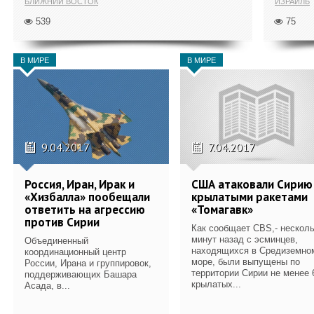
БЛИЖНИЙ ВОСТОК
ИЗРАИЛЬ
539
75
В МИРЕ
В МИРЕ
9.04.2017
7.04.2017
Россия, Иран, Ирак и
США атаковали Сирию
«Хизбалла» пообещали
крылатыми ракетами
ответить на агрессию
«Томагавк»
против Сирии
Как сообщает CBS,- нескол
минут назад с эсминцев,
Объединенный
находящихся в Средиземно
координационный центр
море, были выпущены по
России, Ирана и группировок,
территории Сирии не менее 
поддерживающих Башара
крылатых...
Асада, в...