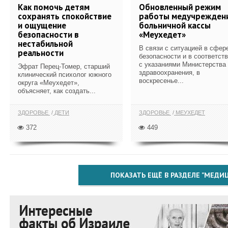
Как помочь детям
Обновленный режим
сохранять спокойствие
работы медучрежден
и ощущение
больничной кассы
безопасности в
«Меухедет»
нестабильной
В связи с ситуацией в сфер
реальности
безопасности и в соответст
с указаниями Министерства
Эфрат Перец-Томер, старший
здравоохранения, в
клинический психолог южного
воскресенье...
округа «Меухедет»,
объясняет, как создать...
ЗДОРОВЬЕ
ДЕТИ
ЗДОРОВЬЕ
МЕУХЕДЕТ
372
449
ПОКАЗАТЬ ЕЩЁ В РАЗДЕЛЕ "МЕДИ