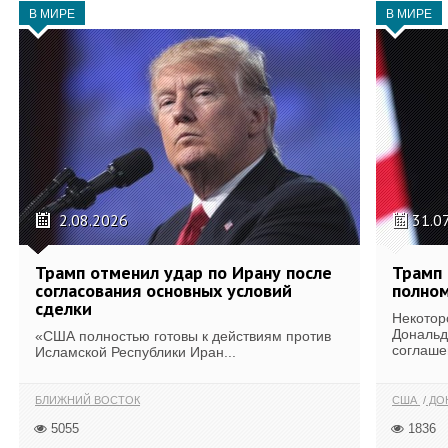
В МИРЕ
В МИРЕ
2.08.2026
31.0
Трамп отменил удар по Ирану после
Трамп 
согласования основных условий
полном
сделки
Некотор
Дональд
«США полностью готовы к действиям против
соглаше
Исламской Республики Иран...
БЛИЖНИЙ ВОСТОК
США
ДОН
5055
1836