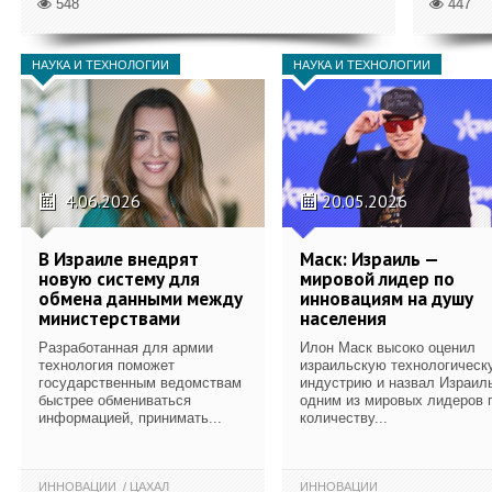
548
447
НАУКА И ТЕХНОЛОГИИ
НАУКА И ТЕХНОЛОГИИ
4.06.2026
20.05.2026
В Израиле внедрят
Маск: Израиль —
новую систему для
мировой лидер по
обмена данными между
инновациям на душу
министерствами
населения
Разработанная для армии
Илон Маск высоко оценил
технология поможет
израильскую технологическ
государственным ведомствам
индустрию и назвал Израил
быстрее обмениваться
одним из мировых лидеров 
информацией, принимать...
количеству...
ИННОВАЦИИ
ЦАХАЛ
ИННОВАЦИИ