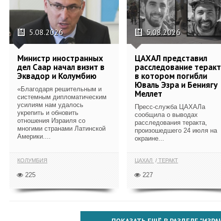
5.08.2026
5.08.2026
Министр иностранных
ЦАХАЛ представил
дел Саар начал визит в
расследование теракт
Эквадор и Колумбию
в котором погибли
Юваль Эзра и Бениягу
«Благодаря решительным и
Меллет
системным дипломатическим
усилиям нам удалось
Пресс-служба ЦАХАЛа
укрепить и обновить
сообщила о выводах
отношения Израиля со
расследования теракта,
многими странами Латинской
произошедшего 24 июля на
Америки....
окраине...
КОЛУМБИЯ
ЦАХАЛ
ТЕРАКТ
225
227