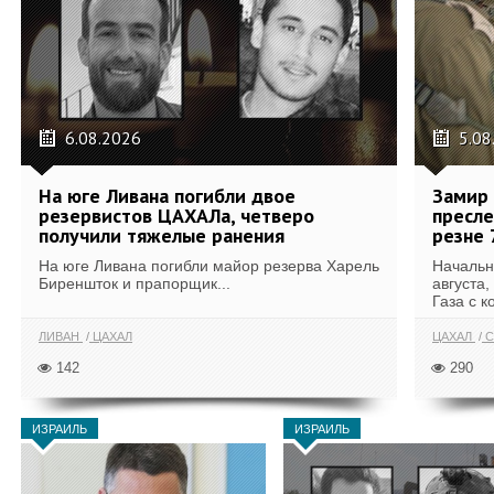
6.08.2026
5.08
На юге Ливана погибли двое
Замир 
резервистов ЦАХАЛа, четверо
пресле
получили тяжелые ранения
резне 
На юге Ливана погибли майор резерва Харель
Начальн
Биреншток и прапорщик...
августа,
Газа с к
ЛИВАН
ЦАХАЛ
ЦАХАЛ
С
142
290
ИЗРАИЛЬ
ИЗРАИЛЬ