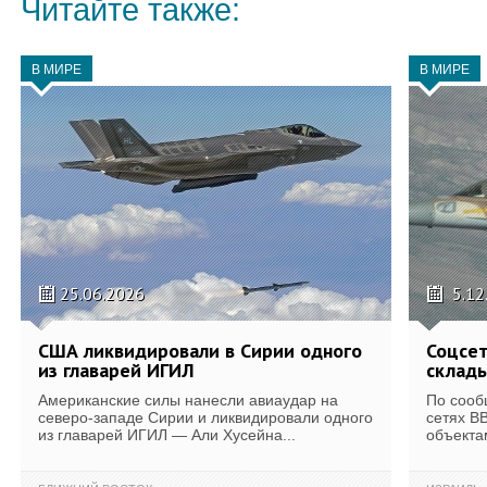
Читайте также:
В МИРЕ
В МИРЕ
25.06.2026
5.12
США ликвидировали в Сирии одного
Соцсет
из главарей ИГИЛ
склады
Американские силы нанесли авиаудар на
По сооб
северо-западе Сирии и ликвидировали одного
сетях В
из главарей ИГИЛ — Али Хусейна...
объектам