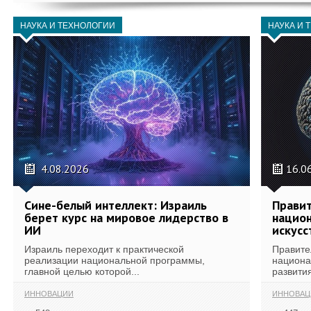
НАУКА И ТЕХНОЛОГИИ
НАУКА И 
4.08.2026
16.0
Сине-белый интеллект: Израиль
Правит
берет курс на мировое лидерство в
национ
ИИ
искусс
Израиль переходит к практической
Правите
реализации национальной программы,
национа
главной целью которой...
развития
ИННОВАЦИИ
ИННОВАЦ