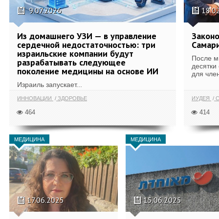
9.07.2026
18.0
Из домашнего УЗИ — в управление
Законо
сердечной недостаточностью: три
Самари
израильские компании будут
После м
разрабатывать следующее
десятки
поколение медицины на основе ИИ
для член
Израиль запускает...
ИННОВАЦИИ
ЗДОРОВЬЕ
ИУДЕЯ
С
464
414
МЕДИЦИНА
МЕДИЦИНА
17.06.2025
15.06.2025