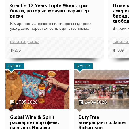
Grant's 12 Years Triple Wood: три
Отмеч
бочки, которые меняют характер
америк
виски
бренды
свобо
В мире шотландского виски срок выдержки
уже давно перестал быть единственным...
4 июля 
НАПИТКИ
ВИСКИ
НАПИТКИ
275
389
БИЗНЕС
БИЗНЕС
17.05.2026
14.04.2026
Global Wine & Spirit
Duty Free
расширяет портфель:
возвращается: James
на рынок Израиля
Richardson