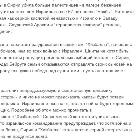
йны в Сирии убила больше палестинцев - в лагере беженцев
угих местах, чем Израиль за все 67 лет после “Накбы”. Риторика
ая как серной кислотой ненавистью к Израилю и Западу
ах - Саудовской Аравии и “террористах-такфири” региона,
ценой.
ана нарастает раздражение в связи тем, “Хизбалла”, начиная с
бойцов, чем во всех войнах с Израилем. Шииты не хотят быть
аппетиты растущих региональных амбиций аятолл - в Сирии,
одах Бейрута семьи отказываются отправлять своих сыновей на
Ирану так нужна победа над суннитами - пусть он отправляет
 разгонит непредсказуемую и смертоносную динамику
сторон - и никто не может предсказать каковы будут потери
 конфликта. Израильтяне осознают, что эта война будет коренным
ущих. Подробнее об этом можно прочитать в
икта с “Хизбаллой”: Современный контекст и уникальные
то израильское командование предупреждает, что хотя война и
ля Ливан, Сирия и “Хизбалла” столкнутся с серией смертельных
йна не продлится долго.