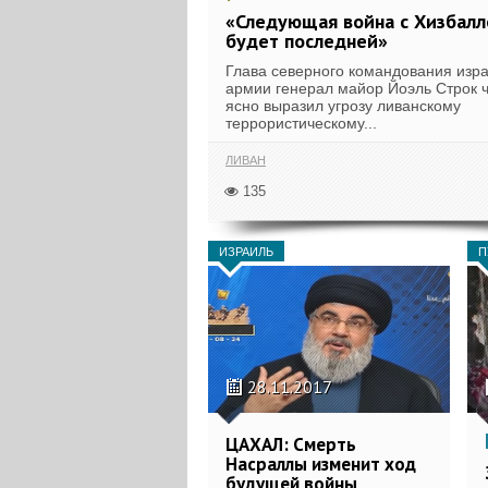
«Следующая война с Хизбалл
будет последней»
Глава северного командования изр
армии генерал майор Йоэль Строк ч
ясно выразил угрозу ливанскому
террористическому...
ЛИВАН
135
ИЗРАИЛЬ
П
28.11.2017
ЦАХАЛ: Смерть
Насраллы изменит ход
будущей войны