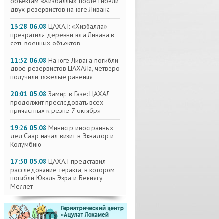
объектам «Хизбаллы» после гибели
двух резервистов на юге Ливана
13:28 06.08
ЦАХАЛ: «Хизбалла»
превратила деревни юга Ливана в
сеть военных объектов
11:52 06.08
На юге Ливана погибли
двое резервистов ЦАХАЛа, четверо
получили тяжелые ранения
20:01 05.08
Замир в Газе: ЦАХАЛ
продолжит преследовать всех
причастных к резне 7 октября
19:26 05.08
Министр иностранных
дел Саар начал визит в Эквадор и
Колумбию
17:50 05.08
ЦАХАЛ представил
расследование теракта, в котором
погибли Юваль Эзра и Бениягу
Меллет