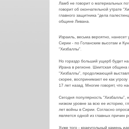
Ламб не говорит о материальных по
говорит об окончательной утрате “Х
главного защитника “дела палестин
общине Ливана.
Израиль, весьма вероятно, нанесет
Сирии - по Голанским высотам и Кун
“Хизбаллы”.
Но гораздо больший ущерб будет на
Ирана в регионе. Шиитская община 
“Хизбаллы”, продолжающей выставлят
скорее, воспринимают ее как угрозу
17 лет назад. Многие говорят, что 
Сегодня популярность “Хизбаллы”, 
низком уровне за всю ее историю, 
лет войны в Сирии. Согласно опроса
является одной из главных причин р
Хуже того - краеугольный камень ид