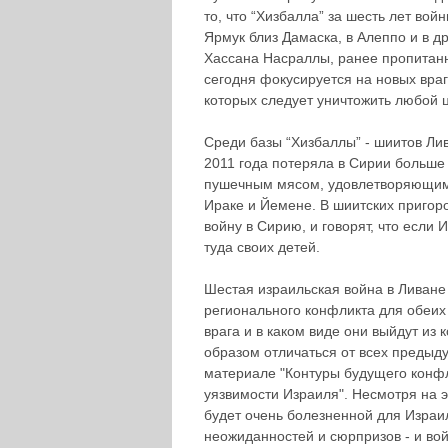
то, что “Хизбалла” за шесть лет во
Ярмук близ Дамаска, в Алеппо и в др
Хассана Насраллы, ранее пропитанн
сегодня фокусируется на новых враг
которых следует уничтожить любой 
Среди базы “Хизбаллы” - шиитов Лив
2011 года потеряла в Сирии больше 
пушечным мясом, удовлетворяющим 
Ираке и Йемене. В шиитских пригор
войну в Сирию, и говорят, что если 
туда своих детей.
Шестая израильская война в Ливане
регионального конфликта для обеих 
врага и в каком виде они выйдут из
образом отличаться от всех предыд
материале "Контуры будущего конфл
уязвимости Израиля". Несмотря на э
будет очень болезненной для Израи
неожиданностей и сюрпризов - и во