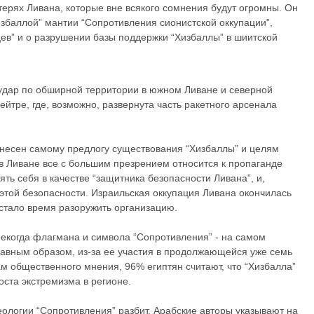
терях Ливана, которые вне всякого сомнения будут огромны. Он
избаллой” мантии “Сопротивления сионистской оккупации”,
цев” и о разрушении базы поддержки “Хизбаллы” в шиитской
 удар по обширной территории в южном Ливане и северной
ейтре, где, возможно, развернута часть ракетного арсенала
несен самому предлогу существования “Хизбаллы” и целям
в Ливане все с большим презрением относится к пропаганде
ь себя в качестве “защитника безопасности Ливана”, и,
 этой безопасности. Израильская оккупация Ливана окончилась
настало время разоружить организацию.
некогда флагмана и символа “Сопротивления” - на самом
главным образом, из-за ее участия в продолжающейся уже семь
м общественного мнения, 96% египтян считают, что “Хизбалла”
оста экстремизма в регионе.
еологии “Сопротивления” разбит. Арабские авторы указывают на