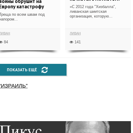
войны обрушит на
Европу катастрофу
«С 2012 года "Хизбалла",
ливанская шиитская
Треща по всем швам под
организация, которую...
напором...
ЛИВАН
ЛИВАН
84
141
ПОКАЗАТЬ ЕЩЁ
“
ИЗРАИЛЬ
”