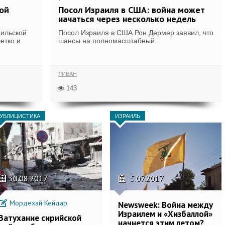
ой
Посол Израиля в США: война может
начаться через несколько недель
аильской
Посол Израиля в США Рон Дермер заявил, что
етко и
шансы на полномасштабный...
ЛИВАН
143
УБЛИЦИСТИКА
ИЗРАИЛЬ
30.08.2017
5.07.2017
Мордехай Кейдар
Newsweek: Война между
Израилем и «Хизбаллой»
Затухание сирийской
начнется этим летом?