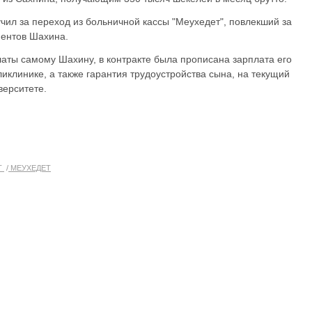
чил за переход из больничной кассы "Меухедет", повлекший за
иентов Шахина.
аты самому Шахину, в контракте была прописана зарплата его
клинике, а также гарантия трудоустройства сына, на текущий
верситете.
Т
МЕУХЕДЕТ