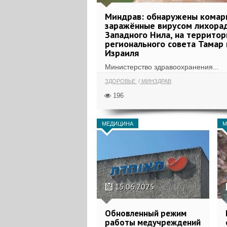
Миндрав: обнаружены комар
заражённые вирусом лихора
Западного Нила, на террито
регионального совета Тамар 
Израиля
Министерство здравоохранения...
ЗДОРОВЬЕ
МИНЗДРАВ
196
МЕДИЦИНА
М
15.06.2025
Обновленный режим
работы медучреждений