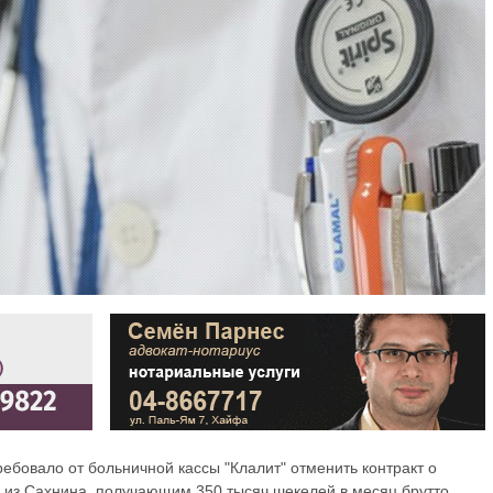
ебовало от больничной кассы "Клалит" отменить контракт о
из Сахнина, получающим 350 тысяч шекелей в месяц брутто.