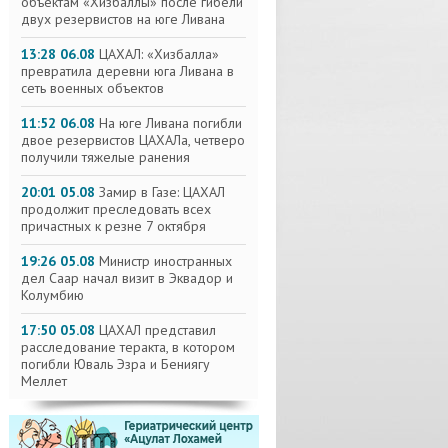
объектам «Хизбаллы» после гибели
двух резервистов на юге Ливана
13:28 06.08
ЦАХАЛ: «Хизбалла»
превратила деревни юга Ливана в
сеть военных объектов
11:52 06.08
На юге Ливана погибли
двое резервистов ЦАХАЛа, четверо
получили тяжелые ранения
20:01 05.08
Замир в Газе: ЦАХАЛ
продолжит преследовать всех
причастных к резне 7 октября
19:26 05.08
Министр иностранных
дел Саар начал визит в Эквадор и
Колумбию
17:50 05.08
ЦАХАЛ представил
расследование теракта, в котором
погибли Юваль Эзра и Бениягу
Меллет