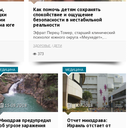
ы,
Как помочь детям сохранять
дки
спокойствие и ощущение
рии
безопасности в нестабильной
на юге
реальности
Эфрат Перец-Томер, старший клинический
психолог южного округа «Меухедет»,...
ЗДОРОВЬЕ
ДЕТИ
373
ЕДИЦИНА
МЕДИЦИНА
15.08.2018
1.07.2018
Минздрав предупредил
Отчет минздрава:
об угрозе заражения
Израиль отстает от