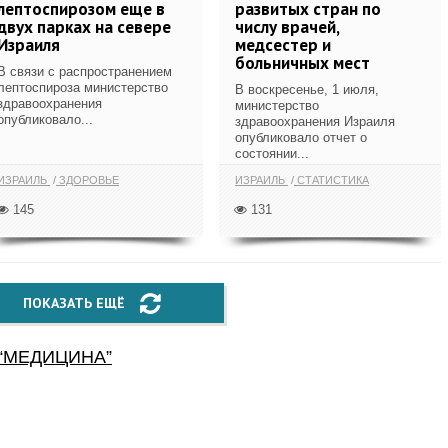
лептоспирозом еще в
развитых стран по
двух парках на севере
числу врачей,
Израиля
медсестер и
больничных мест
В связи с распространением
лептоспироза министерство
В воскресенье, 1 июля,
здравоохранения
министерство
опубликовало...
здравоохранения Израиля
опубликовало отчет о
состоянии...
ИЗРАИЛЬ
ЗДОРОВЬЕ
ИЗРАИЛЬ
СТАТИСТИКА
145
131
ПОКАЗАТЬ ЕЩЁ
“
МЕДИЦИНА
”