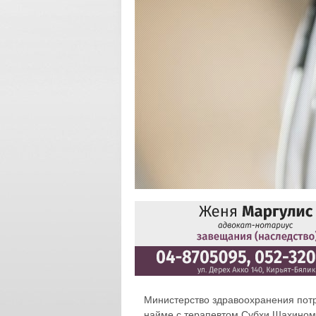
Министерство здравоохранения потр
найме с терапевтом Субхи Шахином 