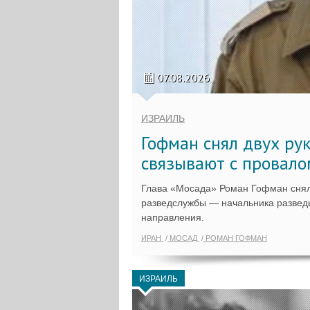
07.08.2026
ИЗРАИЛЬ
Гофман снял двух ру
связывают с провало
Глава «Мосада» Роман Гофман снял
разведслужбы — начальника разведы
направления.
ИРАН
МОСАД
РОМАН ГОФМАН
ИЗРАИЛЬ