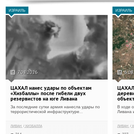
ИЗРАИЛЬ
ИЗРАИЛЬ
7.08.2026
6.08
ЦАХАЛ нанес удары по объектам
ЦАХАЛ:
«Хизбаллы» после гибели двух
деревн
резервистов на юге Ливана
объек
За последние сутки армия нанесла удары по
В ходе 
террористической инфраструктуре...
Ливана 
ЛИВАН
ХИЗБАЛЛА
ЛИВАН
Х