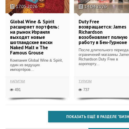
17.05.2026
14.04.2026
Global Wine & Spirit
Duty Free
расширяет портфель:
возвращается: James
на рынок Израиля
Richardson
выходят новые
возобновляет полную
шотландские виски
работу в Бен-Гурионе
Naked Malt и The
После длительного периода
Famous Grouse
ограничений магазины Jame
Richardson Duty Free в
Компания Global Wine & Spirit,
аэропорту...
один из ведущих
импортёров...
НАПИТКИ
ТУРИЗМ
491
737
ПОКАЗАТЬ ЕЩЁ В РАЗДЕЛЕ "БИЗН