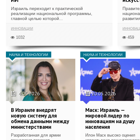
Израиль переходит к практической
Правите
реализации национальной программы,
национа
главной целью которой...
развития
ИННОВАЦИИ
ИННОВАЦ
1032
459
НАУКА И ТЕХНОЛОГИИ
НАУКА И ТЕХНОЛОГИИ
4.06.2026
20.05.2026
В Израиле внедрят
Маск: Израиль —
новую систему для
мировой лидер по
обмена данными между
инновациям на душу
министерствами
населения
Разработанная для армии
Илон Маск высоко оценил