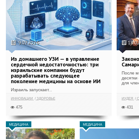
9.07.2026
18.0
Из домашнего УЗИ — в управление
Законо
сердечной недостаточностью: три
Самари
израильские компании будут
После м
разрабатывать следующее
десятки
поколение медицины на основе ИИ
для член
Израиль запускает...
ИННОВАЦИИ
ЗДОРОВЬЕ
ИУДЕЯ
С
475
431
МЕДИЦИНА
МЕДИЦИНА