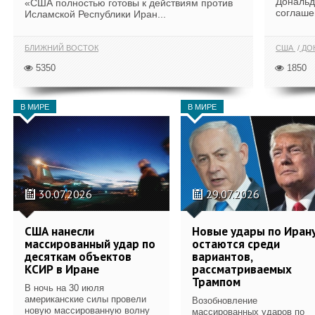
Дональд
«США полностью готовы к действиям против
соглаше
Исламской Республики Иран...
БЛИЖНИЙ ВОСТОК
США
ДОН
5350
1850
В МИРЕ
В МИРЕ
30.07.2026
29.07.2026
США нанесли
Новые удары по Иран
массированный удар по
остаются среди
десяткам объектов
вариантов,
КСИР в Иране
рассматриваемых
Трампом
В ночь на 30 июля
американские силы провели
Возобновление
новую массированную волну
массированных ударов по