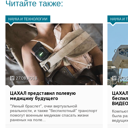
Читайте также:
НАУКА И ТЕХНОЛОГИИ
НАУКА И 
27.08.2018
27.0
ЦАХАЛ представил полевую
ЦАХАЛ
медицину будущего
беспил
ВИДЕ
"Умный браслет", очки виртуальной
реальности, и также "беспилотный" транспорт
Компьют
помогут военным медикам спасать жизни
была ра
раненых на поле...
ведущих 