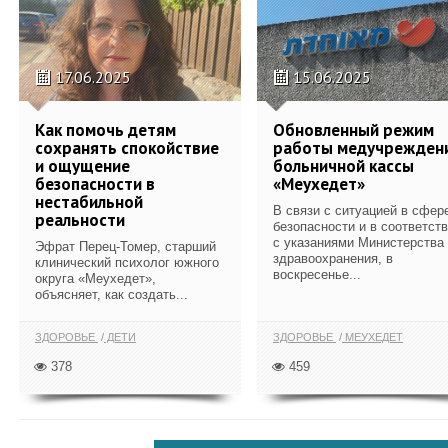
17.06.2025
15.06.2025
Как помочь детям
Обновленный режим
сохранять спокойствие
работы медучрежден
и ощущение
больничной кассы
безопасности в
«Меухедет»
нестабильной
В связи с ситуацией в сфер
реальности
безопасности и в соответст
с указаниями Министерства
Эфрат Перец-Томер, старший
здравоохранения, в
клинический психолог южного
воскресенье...
округа «Меухедет»,
объясняет, как создать...
ЗДОРОВЬЕ
ДЕТИ
ЗДОРОВЬЕ
МЕУХЕДЕТ
378
459