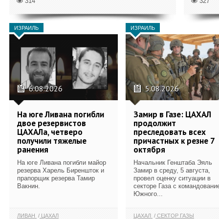
314
327
ИЗРАИЛЬ
ИЗРАИЛЬ
6.08.2026
5.08.2026
На юге Ливана погибли
Замир в Газе: ЦАХАЛ
двое резервистов
продолжит
ЦАХАЛа, четверо
преследовать всех
получили тяжелые
причастных к резне 7
ранения
октября
На юге Ливана погибли майор
Начальник Генштаба Эяль
резерва Харель Биреншток и
Замир в среду, 5 августа,
прапорщик резерва Тамир
провел оценку ситуации в
Вакнин.
секторе Газа с командовани
Южного...
ЛИВАН
ЦАХАЛ
ЦАХАЛ
СЕКТОР ГАЗЫ