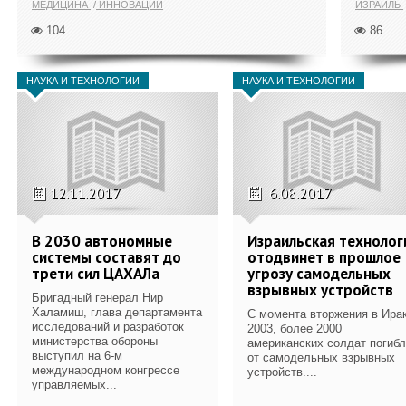
МЕДИЦИНА
ИННОВАЦИИ
ИЗРАИЛЬ
104
86
НАУКА И ТЕХНОЛОГИИ
НАУКА И ТЕХНОЛОГИИ
12.11.2017
6.08.2017
В 2030 автономные
Израильская технолог
системы составят до
отодвинет в прошлое
трети сил ЦАХАЛа
угрозу самодельных
взрывных устройств
Бригадный генерал Нир
Халамиш, глава департамента
С момента вторжения в Ирак
исследований и разработок
2003, более 2000
министерства обороны
американских солдат погиб
выступил на 6-м
от самодельных взрывных
международном конгрессе
устройств....
управляемых...