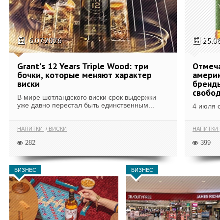
6.07.2026
25.0
Grant's 12 Years Triple Wood: три
Отмеч
бочки, которые меняют характер
америк
виски
бренды
свобо
В мире шотландского виски срок выдержки
уже давно перестал быть единственным...
4 июля 
НАПИТКИ
ВИСКИ
НАПИТКИ
282
399
БИЗНЕС
БИЗНЕС