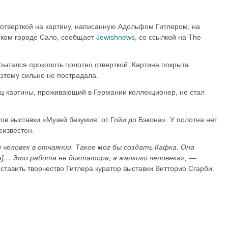
отверткой на картину, написанную Адольфом Гитлером, на
ском городе Сало, сообщает
Jewishnews
, со ссылкой на The
пытался проколоть полотно отверткой. Картина покрыта
этому сильно не пострадала.
ц картины, проживающий в Германии коллекционер, не стал
ов выставки «Музей безумия: от Гойи до Бэкона». У полотна нет
еизвестен.
 человек в отчаянии. Такое мог бы создать Кафка. Она
а]… Это работа не диктатора, а жалкого человека»,
—
тавить творчество Гитлера куратор выставки Витторио Сгарби.