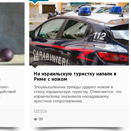
2.01.2023
На израильскую туристку напали в
а
Риме с ножом
пно-
Злоумышленник трижды ударил ножом в
действий
спину израильскую туристку. Отмечается, что
.
израильтянка оказывала нападавшему
яростное сопротивление....
ЕВРОПА
99