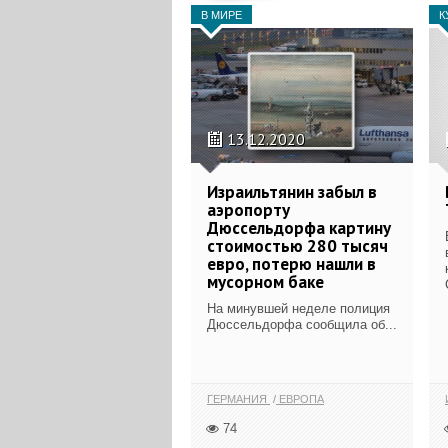
В МИРЕ
К
13.12.2020
Израильтянин забыл в
аэропорту
Дюссельдорфа картину
стоимостью 280 тысяч
евро, потерю нашли в
мусорном баке
На минувшей неделе полиция
Дюссельдорфа сообщила об...
ГЕРМАНИЯ
ЕВРОПА
74