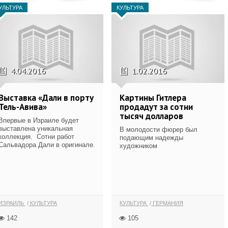
УЛЬТУРА
КУЛЬТУРА
4.04.2016
1.02.2016
Выставка «Дали в порту
Картины Гитлера
Тель-Авива»
продадут за сотни
тысяч долларов
Впервые в Израиле будет
выставлена уникальная
В молодости фюрер был
коллекция. Сотни работ
подающим надежды
Сальвадора Дали в оригинале.
художником
ИЗРАИЛЬ
КУЛЬТУРА
КУЛЬТУРА
ГЕРМАНИЯ
142
105