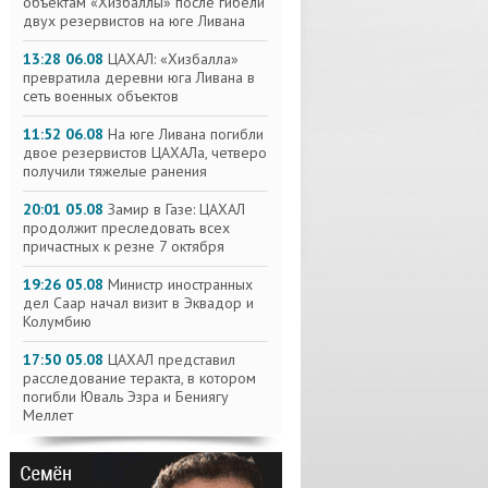
объектам «Хизбаллы» после гибели
двух резервистов на юге Ливана
13:28 06.08
ЦАХАЛ: «Хизбалла»
превратила деревни юга Ливана в
сеть военных объектов
11:52 06.08
На юге Ливана погибли
двое резервистов ЦАХАЛа, четверо
получили тяжелые ранения
20:01 05.08
Замир в Газе: ЦАХАЛ
продолжит преследовать всех
причастных к резне 7 октября
19:26 05.08
Министр иностранных
дел Саар начал визит в Эквадор и
Колумбию
17:50 05.08
ЦАХАЛ представил
расследование теракта, в котором
погибли Юваль Эзра и Бениягу
Меллет