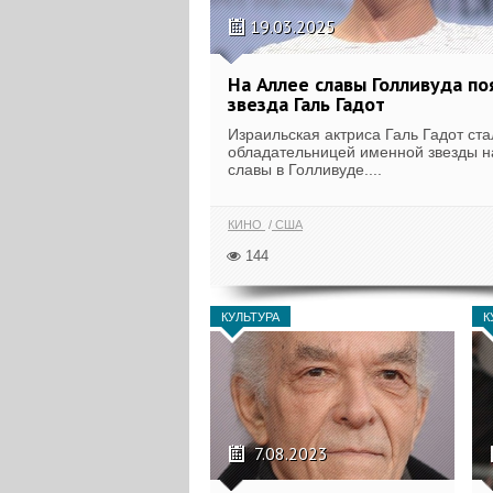
19.03.2025
На Аллее славы Голливуда по
звезда Галь Гадот
Израильская актриса Галь Гадот ста
обладательницей именной звезды н
славы в Голливуде....
КИНО
США
144
КУЛЬТУРА
К
7.08.2023