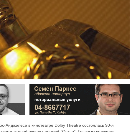
Лос-Анджелесе в кинотеатре Dolby Theatre состоялась 90-я
 кинематографических премий "Оскар". Главным ведущим