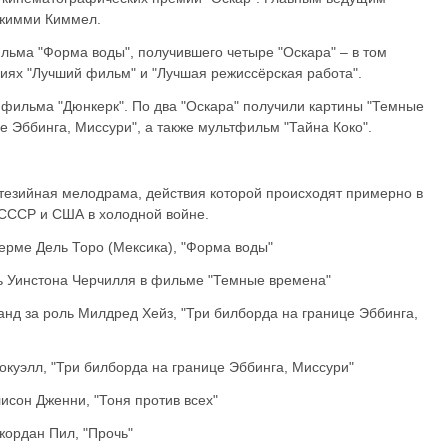
Джимми Киммел.
ьма "Форма воды", получившего четыре "Оскара" – в том
иях "Лучший фильм" и "Лучшая режиссёрская работа".
м фильма "Дюнкерк". По два "Оскара" получили картины "Темные
е Эббинга, Миссури", а также мультфильм "Тайна Коко".
тезийная мелодрама, действия которой происходят примерно в
 СССР и США в холодной войне.
ерме Дель Торо (Мексика), "Форма воды"
ь Уинстона Черчилля в фильме "Темные времена"
нд за роль Милдред Хейз, "Три билборда на границе Эббинга,
окуэлл, "Три билборда на границе Эббинга, Миссури"
исон Дженни, "Тоня против всех"
ордан Пил, "Прочь"