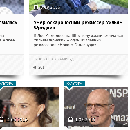
8.08.2023
явилась
Умер оскароносный режиссёр Уильям
Фридкин
ла
В Лос-Анжелесе на 88-м году жизни скончался
а Аллее
Уильям Фридкин – один из главных
режиссеров «Нового Голливуда»....
КИНО
США
ГОЛЛИВУД
201
УЛЬТУРА
КУЛЬТУРА
11.06.2016
1.03.2016