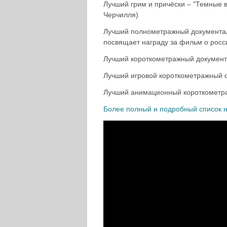
Лучший грим и причёски – "Темные 
Черчилля)
Лучший полнометражный документал
посвящает награду за фильм о рос
Лучший короткометражный документа
Лучший игровой короткометражный 
Лучший анимационный короткометра
Более полный и подробный список н