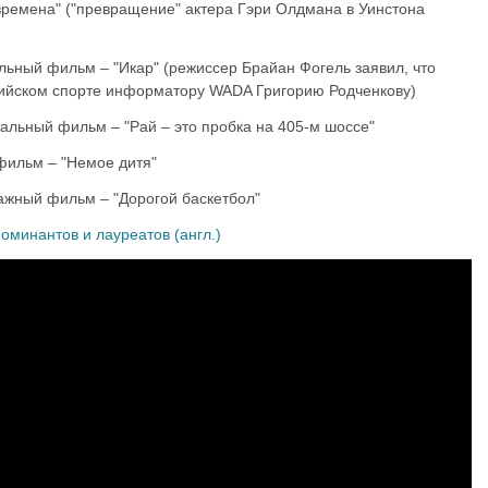
времена" ("превращение" актера Гэри Олдмана в Уинстона
ьный фильм – "Икар" (режиссер Брайан Фогель заявил, что
сийском спорте информатору WADA Григорию Родченкову)
льный фильм – "Рай – это пробка на 405-м шоссе"
фильм – "Немое дитя"
жный фильм – "Дорогой баскетбол"
оминантов и лауреатов (англ.)