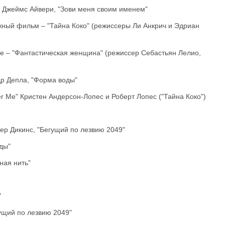
 Джеймс Айвери, "Зови меня своим именем"
ый фильм – "Тайна Коко" (режиссеры Ли Анкрич и Эдриан
е – "Фантастическая женщина" (режиссер Себастьян Лелио,
р Депла, "Форма воды"
 Me" Кристен Андерсон-Лопес и Роберт Лопес ("Тайна Коко")
ер Дикинс, "Бегущий по лезвию 2049"
ды"
ная нить"
"
ущий по лезвию 2049"