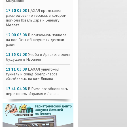
Колумбию
17:50 05.08
ЦАХАЛ представил
расследование теракта, в котором
погибли Юваль Эзра и Бениягу
Меллет
12:00 05.08
В подземном туннеле
на юге Газы обнаружены десятки
ракет
11:35 05.08
Учёба в Ариэле: строим
будущее в Израиле
11:11 05.08
ЦАХАЛ уничтожил
туннель и склад боеприпасов
«Хизбаллы» на юге Ливана
17:41 04.08
В Риме возобновились
переговоры Израиля и Ливана