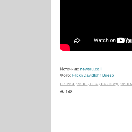
Источник:
newsru.co.il
Фото:
Flickr/Davidlohr Bueso
ПРЕМИЯ
КИНО
США
ГОЛЛИВУД
КИНЕМ
148