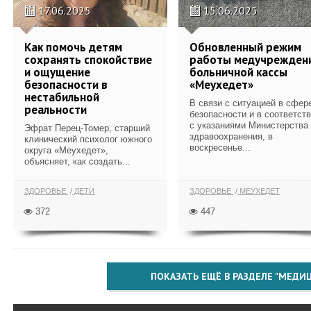
17.06.2025
15.06.2025
Как помочь детям
Обновленный режим
сохранять спокойствие
работы медучрежден
и ощущение
больничной кассы
безопасности в
«Меухедет»
нестабильной
В связи с ситуацией в сфер
реальности
безопасности и в соответст
с указаниями Министерства
Эфрат Перец-Томер, старший
здравоохранения, в
клинический психолог южного
воскресенье...
округа «Меухедет»,
объясняет, как создать...
ЗДОРОВЬЕ
ДЕТИ
ЗДОРОВЬЕ
МЕУХЕДЕТ
372
447
ПОКАЗАТЬ ЕЩЁ В РАЗДЕЛЕ "МЕДИ