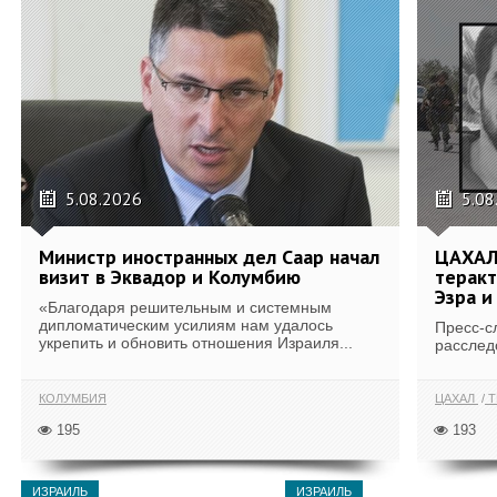
5.08.2026
5.08
Министр иностранных дел Саар начал
ЦАХАЛ
визит в Эквадор и Колумбию
теракт
Эзра и
«Благодаря решительным и системным
дипломатическим усилиям нам удалось
Пресс-с
укрепить и обновить отношения Израиля...
расслед
КОЛУМБИЯ
ЦАХАЛ
Т
195
193
ИЗРАИЛЬ
ИЗРАИЛЬ