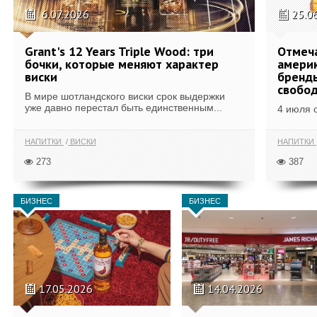
6.07.2026
25.0
Grant's 12 Years Triple Wood: три
Отмеч
бочки, которые меняют характер
америк
виски
бренды
свобо
В мире шотландского виски срок выдержки
уже давно перестал быть единственным...
4 июля 
НАПИТКИ
ВИСКИ
НАПИТКИ
273
387
БИЗНЕС
БИЗНЕС
17.05.2026
14.04.2026