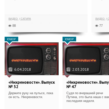
ВИДЕО
САТИРА
ВИДЕО
С
88
77
ЮМОР
ЮМОР
6.04.2018
2.03.2018
«Нихреновости». Выпуск
«Нихреновости». Выпу
№ 52
№ 47
Держите руку на пульсе, пока
Судя по вчерашней речи
он есть. Нихреновости.
Путина, это была наша с ва
последняя неделя.