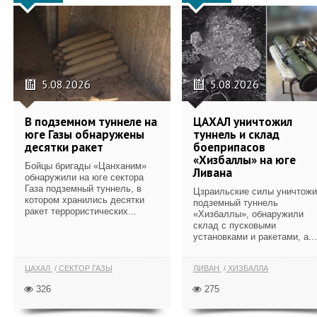
5.08.2026
5.08.2026
В подземном туннеле на
ЦАХАЛ уничтожил
юге Газы обнаружены
туннель и склад
десятки ракет
боеприпасов
«Хизбаллы» на юге
Бойцы бригады «Цанханим»
Ливана
обнаружили на юге сектора
Газа подземный туннель, в
Цзраильские силы уничтож
котором хранились десятки
подземный туннель
ракет террористических...
«Хизбаллы», обнаружили
склад с пусковыми
установками и ракетами, а...
ЦАХАЛ
СЕКТОР ГАЗЫ
ЛИВАН
ХИЗБАЛЛА
326
275