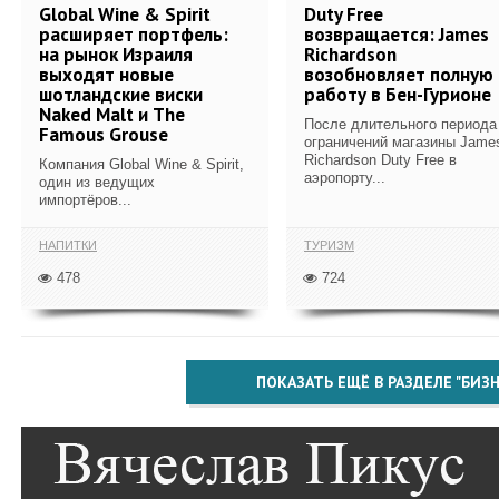
Global Wine & Spirit
Duty Free
расширяет портфель:
возвращается: James
на рынок Израиля
Richardson
выходят новые
возобновляет полную
шотландские виски
работу в Бен-Гурионе
Naked Malt и The
После длительного периода
Famous Grouse
ограничений магазины Jame
Richardson Duty Free в
Компания Global Wine & Spirit,
аэропорту...
один из ведущих
импортёров...
НАПИТКИ
ТУРИЗМ
478
724
ПОКАЗАТЬ ЕЩЁ В РАЗДЕЛЕ "БИЗН