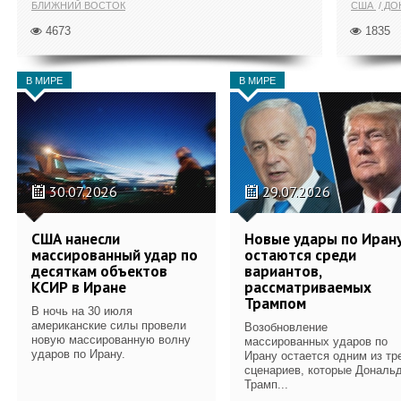
БЛИЖНИЙ ВОСТОК
США
ДОН
4673
1835
В МИРЕ
В МИРЕ
30.07.2026
29.07.2026
США нанесли
Новые удары по Иран
массированный удар по
остаются среди
десяткам объектов
вариантов,
КСИР в Иране
рассматриваемых
Трампом
В ночь на 30 июля
американские силы провели
Возобновление
новую массированную волну
массированных ударов по
ударов по Ирану.
Ирану остается одним из тр
сценариев, которые Дональ
Трамп...