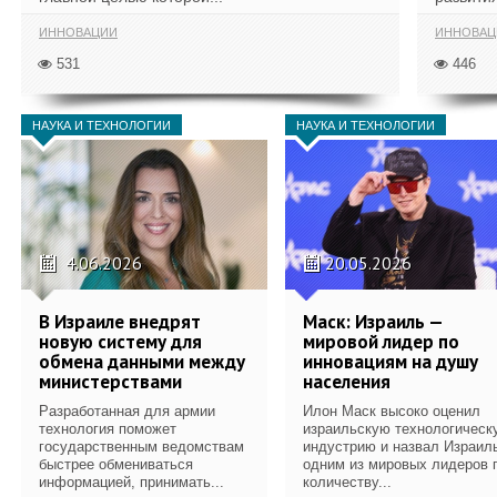
ИННОВАЦИИ
ИННОВАЦ
531
446
НАУКА И ТЕХНОЛОГИИ
НАУКА И ТЕХНОЛОГИИ
4.06.2026
20.05.2026
В Израиле внедрят
Маск: Израиль —
новую систему для
мировой лидер по
обмена данными между
инновациям на душу
министерствами
населения
Разработанная для армии
Илон Маск высоко оценил
технология поможет
израильскую технологическ
государственным ведомствам
индустрию и назвал Израил
быстрее обмениваться
одним из мировых лидеров 
информацией, принимать...
количеству...