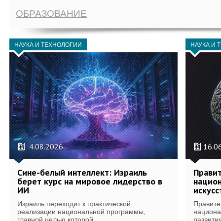
ОБРАЗОВАНИЕ
НАУКА И ТЕХНОЛОГИИ
НАУКА И 
4.08.2026
16.0
Сине-белый интеллект: Израиль
Правит
берет курс на мировое лидерство в
национ
ИИ
искусс
Израиль переходит к практической
Правите
реализации национальной программы,
национа
главной целью которой...
развития