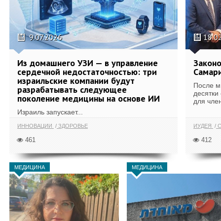
9.07.2026
18.0
Из домашнего УЗИ — в управление
Законо
сердечной недостаточностью: три
Самари
израильские компании будут
После м
разрабатывать следующее
десятки
поколение медицины на основе ИИ
для член
Израиль запускает...
ИННОВАЦИИ
ЗДОРОВЬЕ
ИУДЕЯ
С
461
412
МЕДИЦИНА
МЕДИЦИНА