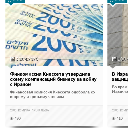
ДЕНЬГИ
ДЕНЬГИ
30.04.2026
10.0
Финкомиссия Кнессета утвердила
В Изра
схему компенсаций бизнесу за войну
защищ
с Ираном
Во врем
Израиле
Финансовая комиссия Кнессета одобрила ко
второму и третьему чтениям...
ЭКОНОМИКА
РЫК ЛЬВА
ЭКОНОМИ
490
410