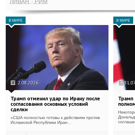
ЛИВАН
РИМ
В МИРЕ
В МИРЕ
2.08.2026
31.0
Трамп отменил удар по Ирану после
Трамп 
согласования основных условий
полном
сделки
Некотор
Дональд
«США полностью готовы к действиям против
соглаше
Исламской Республики Иран...