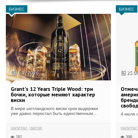
БИЗНЕС
БИЗНЕС
6.07.2026
25.0
Grant's 12 Years Triple Wood: три
Отмеч
бочки, которые меняют характер
америк
виски
бренды
свобо
В мире шотландского виски срок выдержки
уже давно перестал быть единственным...
4 июля 
НАПИТКИ
ВИСКИ
НАПИТКИ
281
398