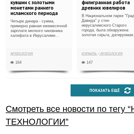
кувшин с золотыми
филигранная работа
монетами раннего
древних ювелиров
исламского периода
В Национальном парке "Гра
Давида" у стен
Четыре динара - сумма,
иерусалимского Старого
примерно равная ежемесячной
города, была обнаружена
зарплате мелкого чиновника
золотая серьга, датируемая.
халифата в Иерусалиме...
АРХЕОЛОГИЯ
ИЗРАИЛЬ
АРХЕОЛОГИЯ
164
147
ПОКАЗАТЬ ЕЩЁ
Смотреть все новости по тегу “
ТЕХНОЛОГИИ
”