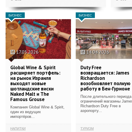
БИЗНЕС
БИЗНЕС
17.05.2026
14.04.2026
Global Wine & Spirit
Duty Free
расширяет портфель:
возвращается: James
на рынок Израиля
Richardson
выходят новые
возобновляет полную
шотландские виски
работу в Бен-Гурионе
Naked Malt и The
После длительного периода
Famous Grouse
ограничений магазины Jame
Richardson Duty Free в
Компания Global Wine & Spirit,
аэропорту...
один из ведущих
импортёров...
НАПИТКИ
ТУРИЗМ