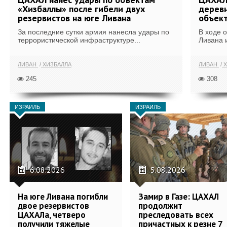
«Хизбаллы» после гибели двух
деревн
резервистов на юге Ливана
объек
За последние сутки армия нанесла удары по
В ходе 
террористической инфраструктуре...
Ливана 
ЛИВАН
ХИЗБАЛЛА
ЛИВАН
Х
245
308
ИЗРАИЛЬ
ИЗРАИЛЬ
6.08.2026
5.08.2026
На юге Ливана погибли
Замир в Газе: ЦАХАЛ
двое резервистов
продолжит
ЦАХАЛа, четверо
преследовать всех
получили тяжелые
причастных к резне 7