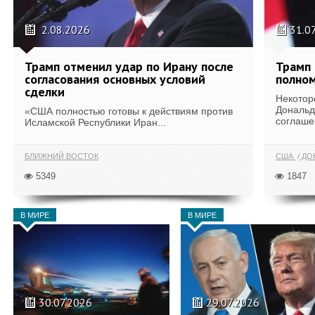
2.08.2026
31.0
Трамп отменил удар по Ирану после
Трамп 
согласования основных условий
полном
сделки
Некотор
Дональд
«США полностью готовы к действиям против
соглаше
Исламской Республики Иран...
БЛИЖНИЙ ВОСТОК
США
ДОН
5349
1847
В МИРЕ
В МИРЕ
30.07.2026
29.07.2026