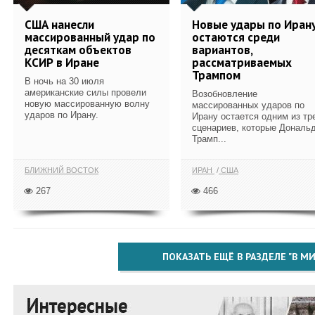
США нанесли
Новые удары по Иран
массированный удар по
остаются среди
десяткам объектов
вариантов,
КСИР в Иране
рассматриваемых
Трампом
В ночь на 30 июля
американские силы провели
Возобновление
новую массированную волну
массированных ударов по
ударов по Ирану.
Ирану остается одним из тр
сценариев, которые Дональ
Трамп...
БЛИЖНИЙ ВОСТОК
ИРАН
США
267
466
ПОКАЗАТЬ ЕЩЁ В РАЗДЕЛЕ "В МИ