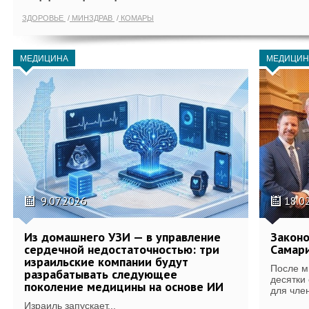
ЗДОРОВЬЕ
МИНЗДРАВ
КОМАРЫ
МЕДИЦИНА
МЕДИЦИН
9.07.2026
18.0
Из домашнего УЗИ — в управление
Законо
сердечной недостаточностью: три
Самари
израильские компании будут
После м
разрабатывать следующее
десятки
поколение медицины на основе ИИ
для член
Израиль запускает...