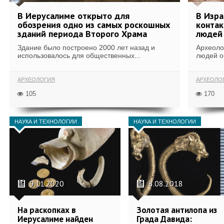
В Иерусалиме открыто для
В Изра
обозрения одно из самых роскошных
контак
зданий периода Второго Храма
людей
Здание было построено 2000 лет назад и
​Археол
использовалось для общественных...
людей о
АРХЕОЛОГИЯ
АРХЕОЛО
105
170
НАУКА И ТЕХНОЛОГИИ
НАУКА И ТЕХНОЛОГИИ
9.11.2020
8.08.2018
На раскопках в
Золотая антилопа из
Иерусалиме найден
Града Давида: