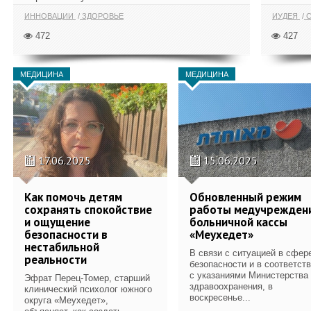
ИННОВАЦИИ
ЗДОРОВЬЕ
ИУДЕЯ
С
472
427
МЕДИЦИНА
МЕДИЦИНА
17.06.2025
15.06.2025
Как помочь детям
Обновленный режим
сохранять спокойствие
работы медучрежден
и ощущение
больничной кассы
безопасности в
«Меухедет»
нестабильной
В связи с ситуацией в сфер
реальности
безопасности и в соответст
с указаниями Министерства
Эфрат Перец-Томер, старший
здравоохранения, в
клинический психолог южного
воскресенье...
округа «Меухедет»,