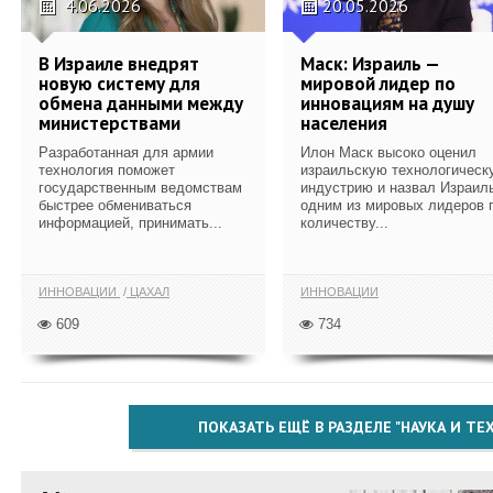
4.06.2026
20.05.2026
В Израиле внедрят
Маск: Израиль —
новую систему для
мировой лидер по
обмена данными между
инновациям на душу
министерствами
населения
Разработанная для армии
Илон Маск высоко оценил
технология поможет
израильскую технологическ
государственным ведомствам
индустрию и назвал Израил
быстрее обмениваться
одним из мировых лидеров 
информацией, принимать...
количеству...
ИННОВАЦИИ
ЦАХАЛ
ИННОВАЦИИ
609
734
ПОКАЗАТЬ ЕЩЁ В РАЗДЕЛЕ "НАУКА И Т