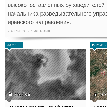
высокопоставленных руководителей
начальника разведывательного упра
иранского направления.
ИРАН
МОСАД
РОМАН ГОФМАН
ИЗРАИЛЬ
ИЗРАИЛЬ
7.08.2026
6.08
ЦАХАЛ нанес удары по объектам
ЦАХАЛ: