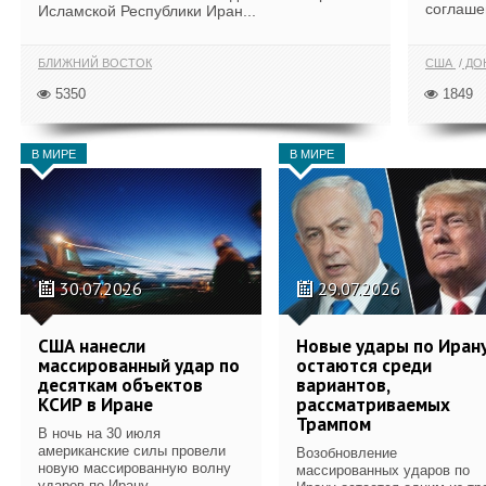
соглаше
Исламской Республики Иран...
БЛИЖНИЙ ВОСТОК
США
ДОН
5350
1849
В МИРЕ
В МИРЕ
30.07.2026
29.07.2026
США нанесли
Новые удары по Иран
массированный удар по
остаются среди
десяткам объектов
вариантов,
КСИР в Иране
рассматриваемых
Трампом
В ночь на 30 июля
американские силы провели
Возобновление
новую массированную волну
массированных ударов по
ударов по Ирану.