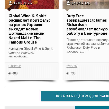
17.05.2026
14.04.2026
Global Wine & Spirit
Duty Free
расширяет портфель:
возвращается: James
на рынок Израиля
Richardson
выходят новые
возобновляет полную
шотландские виски
работу в Бен-Гурионе
Naked Malt и The
После длительного периода
Famous Grouse
ограничений магазины Jame
Richardson Duty Free в
Компания Global Wine & Spirit,
аэропорту...
один из ведущих
импортёров...
НАПИТКИ
ТУРИЗМ
488
736
ПОКАЗАТЬ ЕЩЁ В РАЗДЕЛЕ "БИЗН