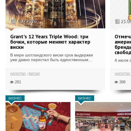
6.07.2026
25.0
Grant's 12 Years Triple Wood: три
Отмеч
бочки, которые меняют характер
америк
виски
бренды
свобо
В мире шотландского виски срок выдержки
уже давно перестал быть единственным...
4 июля 
НАПИТКИ
ВИСКИ
НАПИТКИ
281
398
БИЗНЕС
БИЗНЕС