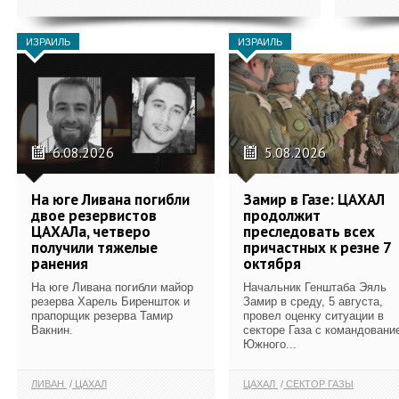
ИЗРАИЛЬ
ИЗРАИЛЬ
6.08.2026
5.08.2026
На юге Ливана погибли
Замир в Газе: ЦАХАЛ
двое резервистов
продолжит
ЦАХАЛа, четверо
преследовать всех
получили тяжелые
причастных к резне 7
ранения
октября
На юге Ливана погибли майор
Начальник Генштаба Эяль
резерва Харель Биреншток и
Замир в среду, 5 августа,
прапорщик резерва Тамир
провел оценку ситуации в
Вакнин.
секторе Газа с командовани
Южного...
ЛИВАН
ЦАХАЛ
ЦАХАЛ
СЕКТОР ГАЗЫ