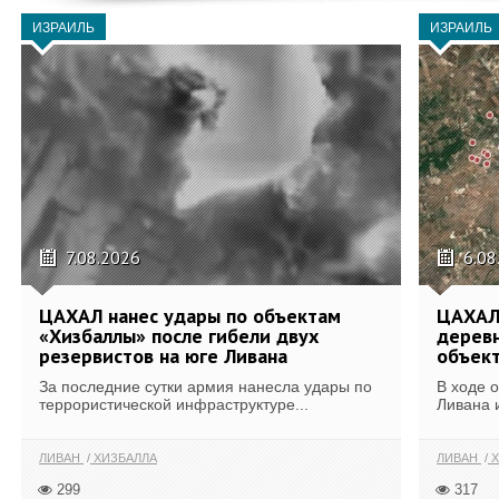
ИЗРАИЛЬ
ИЗРАИЛЬ
7.08.2026
6.08
ЦАХАЛ нанес удары по объектам
ЦАХАЛ:
«Хизбаллы» после гибели двух
деревн
резервистов на юге Ливана
объек
За последние сутки армия нанесла удары по
В ходе 
террористической инфраструктуре...
Ливана 
ЛИВАН
ХИЗБАЛЛА
ЛИВАН
Х
299
317