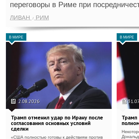
переговоры в Риме при посредничес
ЛИВАН
РИМ
В МИРЕ
В МИРЕ
2.08.2026
31.0
Трамп отменил удар по Ирану после
Трамп 
согласования основных условий
полном
сделки
Некотор
Дональд
«США полностью готовы к действиям против