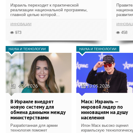
Израиль переходит к практической
Правите
реализации национальной программы,
национа
главной целью которой...
развития
ИННОВАЦИИ
ИННОВАЦ
973
458
НАУКА И ТЕХНОЛОГИИ
НАУКА И ТЕХНОЛОГИИ
4.06.2026
20.05.2026
В Израиле внедрят
Маск: Израиль —
новую систему для
мировой лидер по
обмена данными между
инновациям на душу
министерствами
населения
Разработанная для армии
Илон Маск высоко оценил
технология поможет
израильскую технологическ