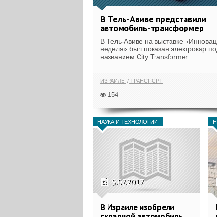
В Тель-Авиве представили
автомобиль-трансформер
В Тель-Авиве на выставке «Иннова
неделя» был показан электрокар по
названием City Transformer
ИЗРАИЛЬ
ТРАНСПОРТ
154
НАУКА И ТЕХНОЛОГИИ
Н
9.07.2017
В Израиле изобрели
складной автомобиль