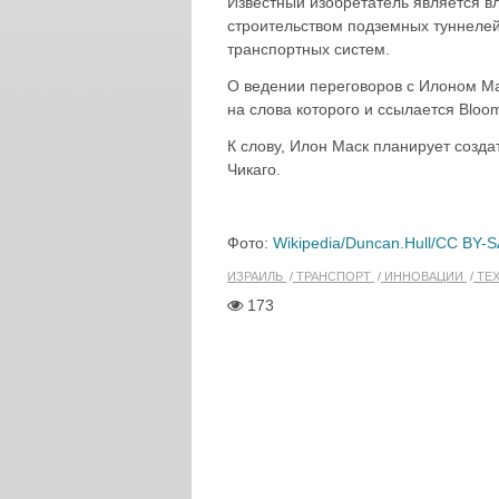
Известный изобретатель является в
строительством подземных туннеле
транспортных систем.
О ведении переговоров с Илоном М
на слова которого и ссылается Bloo
К слову, Илон Маск планирует созд
Чикаго.
Фото:
Wikipedia/
Duncan.Hull
/CC BY-S
ИЗРАИЛЬ
ТРАНСПОРТ
ИННОВАЦИИ
ТЕ
173