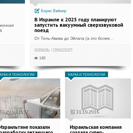
Борис Вайнер
В Израиле к 2025 году планируют
запустить вакуумный сверхзвуковой
ционная
поезд
д
От Тель-Авива до Эйлата (а это более...
ИЗРАИЛЬ
ТРАНСПОРТ
140
АУКА И ТЕХНОЛОГИИ
НАУКА И ТЕХНОЛОГИИ
20.04.2017
31.10.2016
Израильтяне показали
Израильская компания
разработку летающего
создала супер-