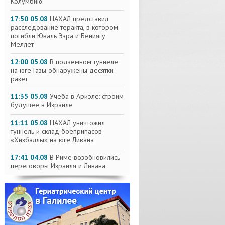
Колумбию
17:50 05.08
ЦАХАЛ представил
расследование теракта, в котором
погибли Юваль Эзра и Бениягу
Меллет
12:00 05.08
В подземном туннеле
на юге Газы обнаружены десятки
ракет
11:35 05.08
Учёба в Ариэле: строим
будущее в Израиле
11:11 05.08
ЦАХАЛ уничтожил
туннель и склад боеприпасов
«Хизбаллы» на юге Ливана
17:41 04.08
В Риме возобновились
переговоры Израиля и Ливана