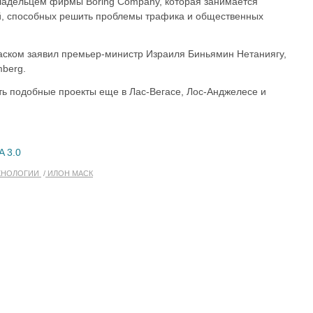
ладельцем фирмы Boring Company, которая занимается
й, способных решить проблемы трафика и общественных
аском заявил премьер-министр Израиля Биньямин Нетаниягу,
mberg.
ать подобные проекты еще в Лас-Вегасе, Лос-Анджелесе и
A 3.0
ХНОЛОГИИ
ИЛОН МАСК