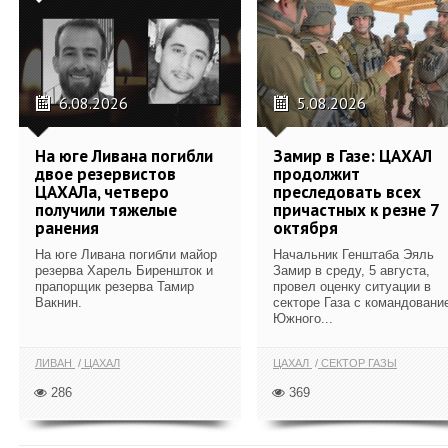
6.08.2026
5.08.2026
На юге Ливана погибли
Замир в Газе: ЦАХАЛ
двое резервистов
продолжит
ЦАХАЛа, четверо
преследовать всех
получили тяжелые
причастных к резне 7
ранения
октября
На юге Ливана погибли майор
Начальник Генштаба Эяль
резерва Харель Биреншток и
Замир в среду, 5 августа,
прапорщик резерва Тамир
провел оценку ситуации в
Вакнин.
секторе Газа с командовани
Южного...
ЛИВАН
ЦАХАЛ
ЦАХАЛ
СЕКТОР ГАЗЫ
286
369