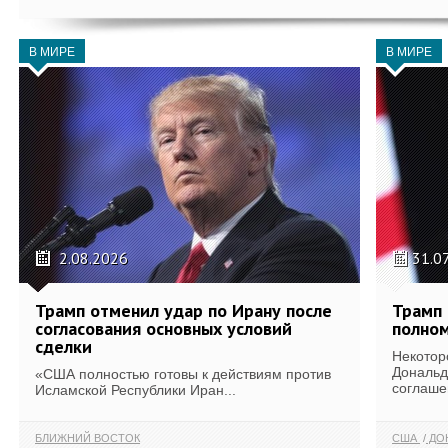
В МИРЕ
В МИРЕ
2.08.2026
31.0
Трамп отменил удар по Ирану после
Трамп 
согласования основных условий
полном
сделки
Некотор
Дональд
«США полностью готовы к действиям против
соглаше
Исламской Республики Иран...
БЛИЖНИЙ ВОСТОК
США
ДОН