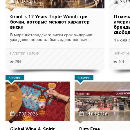
6.07.2026
25.0
Grant's 12 Years Triple Wood: три
Отмеч
бочки, которые меняют характер
америк
виски
бренды
свобо
В мире шотландского виски срок выдержки
уже давно перестал быть единственным...
4 июля 
НАПИТКИ
ВИСКИ
НАПИТКИ
284
401
БИЗНЕС
БИЗНЕС
17.05.2026
14.04.2026
Global Wine & Spirit
Duty Free