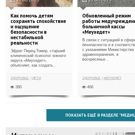
Как помочь детям
Обновленный режим
сохранять спокойствие
работы медучрежден
и ощущение
больничной кассы
безопасности в
«Меухедет»
нестабильной
В связи с ситуацией в сфер
реальности
безопасности и в соответст
с указаниями Министерства
Эфрат Перец-Томер, старший
здравоохранения, в
клинический психолог южного
воскресенье...
округа «Меухедет»,
объясняет, как создать...
ЗДОРОВЬЕ
ДЕТИ
ЗДОРОВЬЕ
МЕУХЕДЕТ
380
466
ПОКАЗАТЬ ЕЩЁ В РАЗДЕЛЕ "МЕДИ