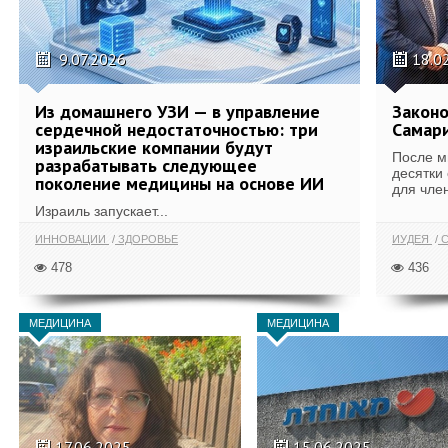
9.07.2026
18.0
Из домашнего УЗИ — в управление
Законо
сердечной недостаточностью: три
Самари
израильские компании будут
После м
разрабатывать следующее
десятки
поколение медицины на основе ИИ
для член
Израиль запускает...
ИННОВАЦИИ
ЗДОРОВЬЕ
ИУДЕЯ
С
478
436
МЕДИЦИНА
МЕДИЦИНА
17.06.2025
15.06.2025