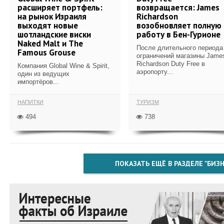
расширяет портфель:
возвращается: James
на рынок Израиля
Richardson
выходят новые
возобновляет полную
шотландские виски
работу в Бен-Гурионе
Naked Malt и The
После длительного периода
Famous Grouse
ограничений магазины Jame
Richardson Duty Free в
Компания Global Wine & Spirit,
аэропорту...
один из ведущих
импортёров...
НАПИТКИ
ТУРИЗМ
494
738
ПОКАЗАТЬ ЕЩЁ В РАЗДЕЛЕ "БИЗН