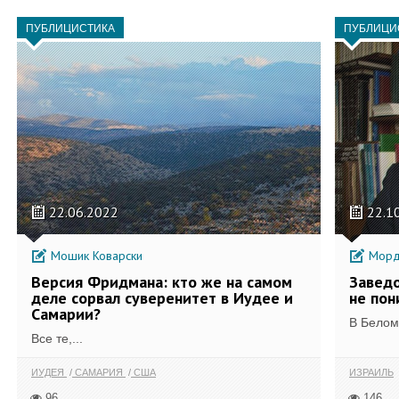
ПУБЛИЦИСТИКА
ПУБЛИЦИ
22.06.2022
22.1
Мошик Коварски
Морд
Версия Фридмана: кто же на самом
Завед
деле сорвал суверенитет в Иудее и
не пон
Самарии?
В Белом
Все те,...
ИУДЕЯ
САМАРИЯ
США
ИЗРАИЛЬ
96
146