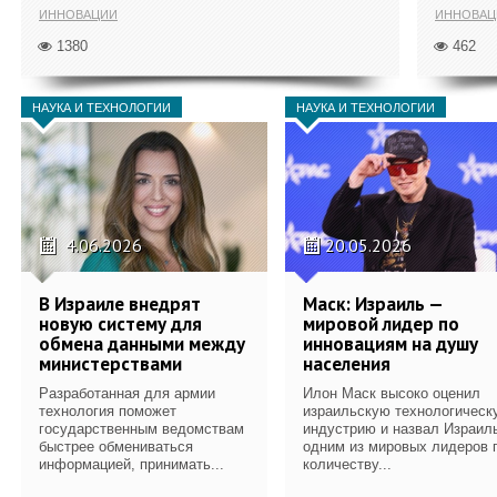
ИННОВАЦИИ
ИННОВАЦ
1380
462
НАУКА И ТЕХНОЛОГИИ
НАУКА И ТЕХНОЛОГИИ
4.06.2026
20.05.2026
В Израиле внедрят
Маск: Израиль —
новую систему для
мировой лидер по
обмена данными между
инновациям на душу
министерствами
населения
Разработанная для армии
Илон Маск высоко оценил
технология поможет
израильскую технологическ
государственным ведомствам
индустрию и назвал Израил
быстрее обмениваться
одним из мировых лидеров 
информацией, принимать...
количеству...