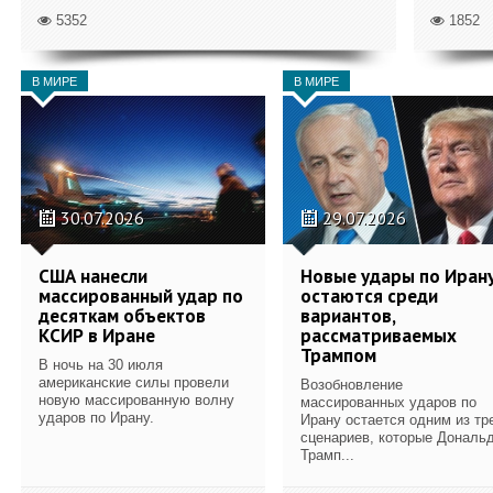
5352
1852
В МИРЕ
В МИРЕ
30.07.2026
29.07.2026
США нанесли
Новые удары по Иран
массированный удар по
остаются среди
десяткам объектов
вариантов,
КСИР в Иране
рассматриваемых
Трампом
В ночь на 30 июля
американские силы провели
Возобновление
новую массированную волну
массированных ударов по
ударов по Ирану.
Ирану остается одним из тр
сценариев, которые Дональ
Трамп...