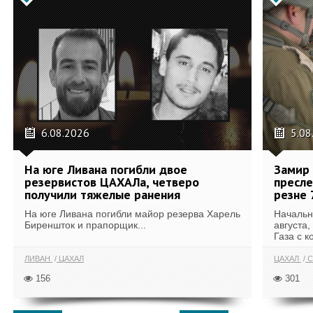
6.08.2026
5.08
На юге Ливана погибли двое
Замир 
резервистов ЦАХАЛа, четверо
пресле
получили тяжелые ранения
резне 
На юге Ливана погибли майор резерва Харель
Начальн
Биреншток и прапорщик...
августа,
Газа с к
ЛИВАН
ЦАХАЛ
ЦАХАЛ
С
156
301