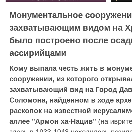
Монументальное сооружени
захватывающим видом на Х
было построено после оса
ассирийцами
Кому выпала честь жить в монум
сооружении, из которого открыв
захватывающий вид на Город Дав
Соломона, найденном в ходе архе
раскопок на известной иерусали
аллее "Армон ха-Нацив"
(на иврите
здесь в 1933-1948 находилась резид