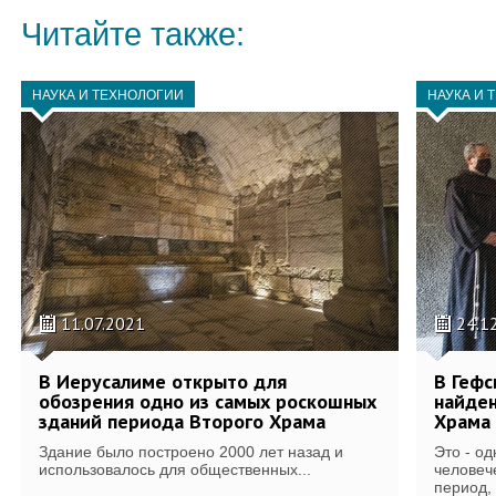
Читайте также:
НАУКА И ТЕХНОЛОГИИ
НАУКА И 
11.07.2021
24.1
В Иерусалиме открыто для
В Гефс
обозрения одно из самых роскошных
найде
зданий периода Второго Храма
Храма
Здание было построено 2000 лет назад и
Это - од
использовалось для общественных...
человеч
период, 