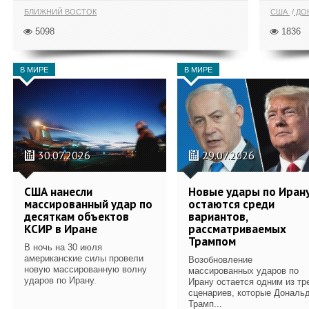
БЛИЖНИЙ ВОСТОК
США
ДОН
5098
1836
В МИРЕ
В МИРЕ
30.07.2026
29.07.2026
США нанесли
Новые удары по Иран
массированный удар по
остаются среди
десяткам объектов
вариантов,
КСИР в Иране
рассматриваемых
Трампом
В ночь на 30 июля
американские силы провели
Возобновление
новую массированную волну
массированных ударов по
ударов по Ирану.
Ирану остается одним из тр
сценариев, которые Дональ
Трамп...