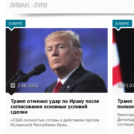
ЛИВАН
РИМ
В МИРЕ
В МИРЕ
2.08.2026
31.0
Трамп отменил удар по Ирану после
Трамп 
согласования основных условий
полном
сделки
Некотор
Дональд
«США полностью готовы к действиям против
соглаше
Исламской Республики Иран...