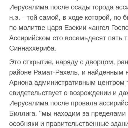
Иерусалима после осады города асси
н.э. - той самой, в ходе которой, по
по молитве царя Езекии «ангел Госп
Ассирийском сто восемьдесят пять 
Синнаххериба.
Это открытие, наряду с дворцом, р
районе Рамат-Рахель, и найденным 
Арнона административным центром т
свидетельствует о возрождении и да
Иерусалима после провала ассирийс
Биллига, "мы находим за пределами 
особняки и правительственные здани