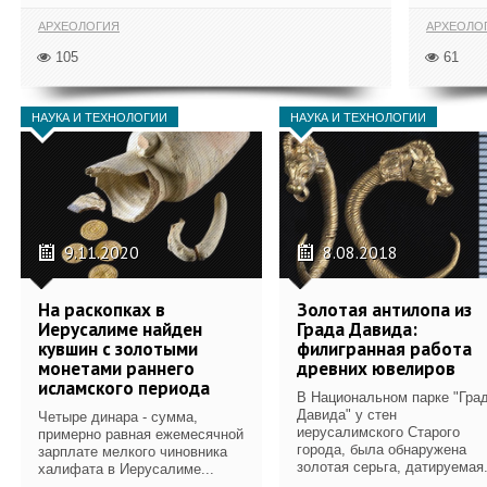
АРХЕОЛОГИЯ
АРХЕОЛО
105
61
НАУКА И ТЕХНОЛОГИИ
НАУКА И ТЕХНОЛОГИИ
9.11.2020
8.08.2018
На раскопках в
Золотая антилопа из
Иерусалиме найден
Града Давида:
кувшин с золотыми
филигранная работа
монетами раннего
древних ювелиров
исламского периода
В Национальном парке "Гра
Давида" у стен
Четыре динара - сумма,
иерусалимского Старого
примерно равная ежемесячной
города, была обнаружена
зарплате мелкого чиновника
золотая серьга, датируемая.
халифата в Иерусалиме...