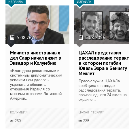
ИЗРАИЛЬ
ИЗРАИЛЬ
5.08.2026
5.08.2026
Министр иностранных
ЦАХАЛ представил
дел Саар начал визит в
расследование теракт
Эквадор и Колумбию
в котором погибли
Юваль Эзра и Бениягу
«Благодаря решительным и
Меллет
системным дипломатическим
усилиям нам удалось
Пресс-служба ЦАХАЛа
укрепить и обновить
сообщила о выводах
отношения Израиля со
расследования теракта,
многими странами Латинской
произошедшего 24 июля на
Америки....
окраине...
КОЛУМБИЯ
ЦАХАЛ
ТЕРАКТ
230
235