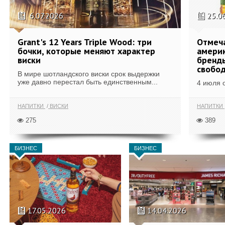
6.07.2026
25.0
Grant's 12 Years Triple Wood: три
Отмеч
бочки, которые меняют характер
америк
виски
бренды
свобо
В мире шотландского виски срок выдержки
уже давно перестал быть единственным...
4 июля 
НАПИТКИ
ВИСКИ
НАПИТКИ
275
389
БИЗНЕС
БИЗНЕС
17.05.2026
14.04.2026