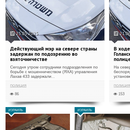
25.03.2025
21.0
Действующий мэр на севере страны
В ходе
задержан по подозрению во
Голанс
взяточничестве
полиц
Сегодня утром сотрудники подразделения по
На севе
борьбе с мошенничеством (ЯХА) управления
беспоря
Лахав 433 задержали...
установк
ПОЛИЦИЯ
ПОЛИЦИЯ
86
153
ИЗРАИЛЬ
ИЗРАИЛЬ