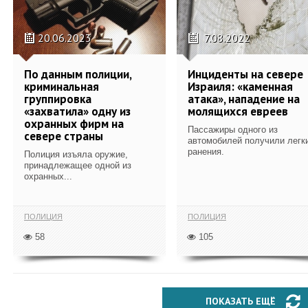
20.06.2023
7.08.2022
По данным полиции,
Инциденты на севере
криминальная
Израиля: «каменная
группировка
атака», нападение на
«захватила» одну из
молящихся евреев
охранных фирм на
Пассажиры одного из
севере страны
автомобилей получили легк
ранения.
Полиция изъяла оружие,
принадлежащее одной из
охранных...
ПОЛИЦИЯ
ПОЛИЦИЯ
58
105
ПОКАЗАТЬ ЕЩЁ