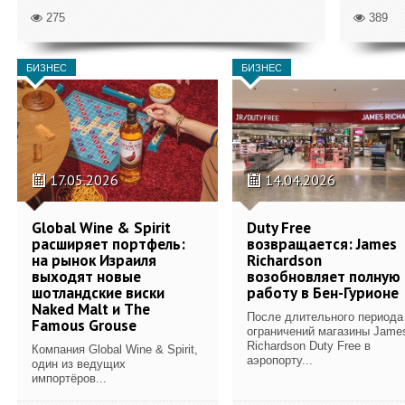
275
389
БИЗНЕС
БИЗНЕС
17.05.2026
14.04.2026
Global Wine & Spirit
Duty Free
расширяет портфель:
возвращается: James
на рынок Израиля
Richardson
выходят новые
возобновляет полную
шотландские виски
работу в Бен-Гурионе
Naked Malt и The
После длительного периода
Famous Grouse
ограничений магазины Jame
Richardson Duty Free в
Компания Global Wine & Spirit,
аэропорту...
один из ведущих
импортёров...