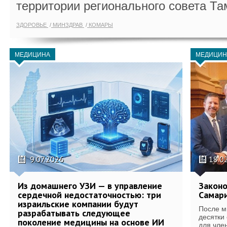
территории регионального совета Та
ЗДОРОВЬЕ
МИНЗДРАВ
КОМАРЫ
МЕДИЦИНА
МЕДИЦИН
9.07.2026
18.0
Из домашнего УЗИ — в управление
Законо
сердечной недостаточностью: три
Самари
израильские компании будут
После м
разрабатывать следующее
десятки
поколение медицины на основе ИИ
для член