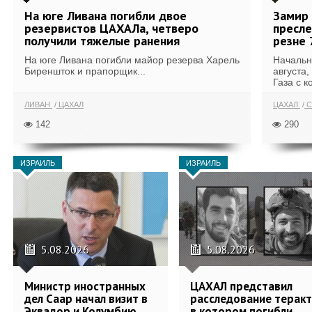
На юге Ливана погибли двое
Замир 
резервистов ЦАХАЛа, четверо
пресле
получили тяжелые ранения
резне 
На юге Ливана погибли майор резерва Харель
Начальн
Биреншток и прапорщик...
августа,
Газа с к
ЛИВАН
ЦАХАЛ
ЦАХАЛ
С
142
290
ИЗРАИЛЬ
ИЗРАИЛЬ
5.08.2026
5.08.2026
Министр иностранных
ЦАХАЛ представил
дел Саар начал визит в
расследование теракт
Эквадор и Колумбию
в котором погибли