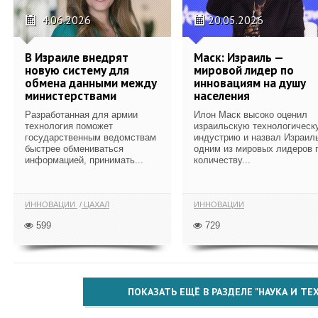
4.06.2026
20.05.2026
В Израиле внедрят
Маск: Израиль —
новую систему для
мировой лидер по
обмена данными между
инновациям на душу
министерствами
населения
Разработанная для армии
Илон Маск высоко оценил
технология поможет
израильскую технологическ
государственным ведомствам
индустрию и назвал Израил
быстрее обмениваться
одним из мировых лидеров 
информацией, принимать...
количеству...
ИННОВАЦИИ
ЦАХАЛ
ИННОВАЦИИ
599
729
ПОКАЗАТЬ ЕЩЁ В РАЗДЕЛЕ "НАУКА И Т