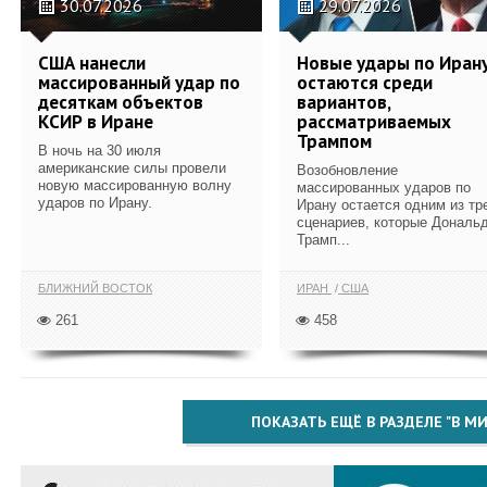
30.07.2026
29.07.2026
США нанесли
Новые удары по Иран
массированный удар по
остаются среди
десяткам объектов
вариантов,
КСИР в Иране
рассматриваемых
Трампом
В ночь на 30 июля
американские силы провели
Возобновление
новую массированную волну
массированных ударов по
ударов по Ирану.
Ирану остается одним из тр
сценариев, которые Дональ
Трамп...
БЛИЖНИЙ ВОСТОК
ИРАН
США
261
458
ПОКАЗАТЬ ЕЩЁ В РАЗДЕЛЕ "В МИ