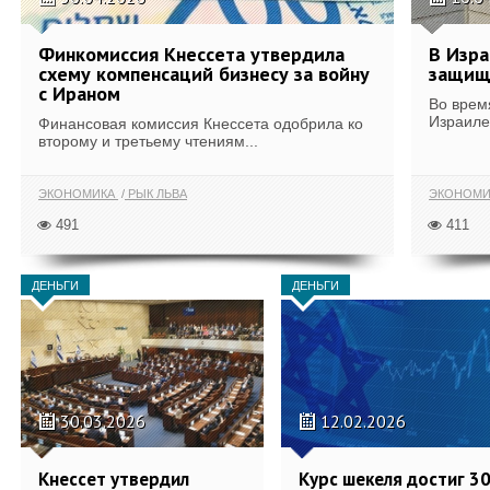
Финкомиссия Кнессета утвердила
В Изра
схему компенсаций бизнесу за войну
защищ
с Ираном
Во врем
Израиле
Финансовая комиссия Кнессета одобрила ко
второму и третьему чтениям...
ЭКОНОМИКА
РЫК ЛЬВА
ЭКОНОМИ
491
411
ДЕНЬГИ
ДЕНЬГИ
30.03.2026
12.02.2026
Кнессет утвердил
Курс шекеля достиг 30