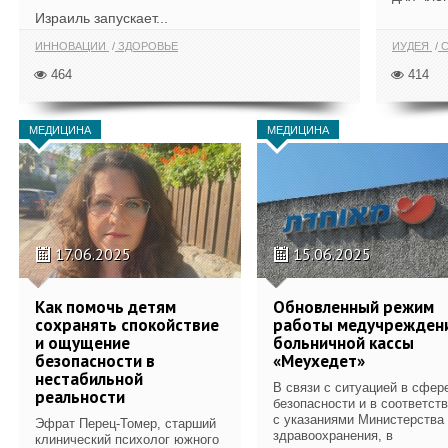
Израиль запускает...
ИННОВАЦИИ
ЗДОРОВЬЕ
ИУДЕЯ
С
464
414
МЕДИЦИНА
МЕДИЦИНА
17.06.2025
15.06.2025
Как помочь детям
Обновленный режим
сохранять спокойствие
работы медучрежден
и ощущение
больничной кассы
безопасности в
«Меухедет»
нестабильной
В связи с ситуацией в сфер
реальности
безопасности и в соответст
с указаниями Министерства
Эфрат Перец-Томер, старший
здравоохранения, в
клинический психолог южного