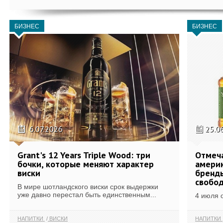
БИЗНЕС
БИЗНЕС
6.07.2026
25.0
Grant's 12 Years Triple Wood: три
Отмеч
бочки, которые меняют характер
америк
виски
бренды
свобо
В мире шотландского виски срок выдержки
уже давно перестал быть единственным...
4 июля 
НАПИТКИ
ВИСКИ
НАПИТКИ