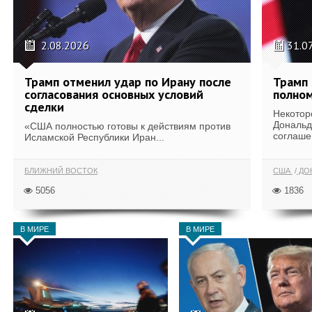
2.08.2026
31.0
Трамп отменил удар по Ирану после
Трамп 
согласования основных условий
полном
сделки
Некотор
Дональд
«США полностью готовы к действиям против
соглаше
Исламской Республики Иран...
БЛИЖНИЙ ВОСТОК
США
ДОН
5056
1836
В МИРЕ
В МИРЕ