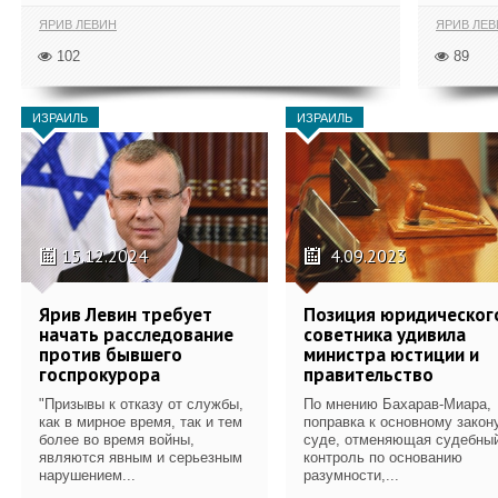
ЯРИВ ЛЕВИН
ЯРИВ ЛЕВ
102
89
ИЗРАИЛЬ
ИЗРАИЛЬ
15.12.2024
4.09.2023
Ярив Левин требует
Позиция юридическог
начать расследование
советника удивила
против бывшего
министра юстиции и
госпрокурора
правительство
"Призывы к отказу от службы,
По мнению Бахарав-Миара,
как в мирное время, так и тем
поправка к основному закон
более во время войны,
суде, отменяющая судебны
являются явным и серьезным
контроль по основанию
нарушением...
разумности,...