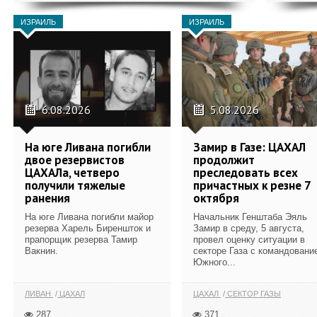
ИЗРАИЛЬ
ИЗРАИЛЬ
6.08.2026
5.08.2026
На юге Ливана погибли
Замир в Газе: ЦАХАЛ
двое резервистов
продолжит
ЦАХАЛа, четверо
преследовать всех
получили тяжелые
причастных к резне 7
ранения
октября
На юге Ливана погибли майор
Начальник Генштаба Эяль
резерва Харель Биреншток и
Замир в среду, 5 августа,
прапорщик резерва Тамир
провел оценку ситуации в
Вакнин.
секторе Газа с командовани
Южного...
ЛИВАН
ЦАХАЛ
ЦАХАЛ
СЕКТОР ГАЗЫ
287
371