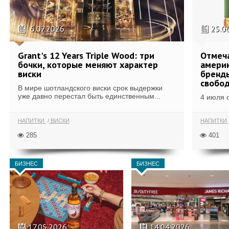
6.07.2026
25.0
Grant's 12 Years Triple Wood: три
Отмеч
бочки, которые меняют характер
америк
виски
бренды
свобо
В мире шотландского виски срок выдержки
уже давно перестал быть единственным...
4 июля 
НАПИТКИ
ВИСКИ
НАПИТКИ
285
401
БИЗНЕС
БИЗНЕС
17.05.2026
14.04.2026