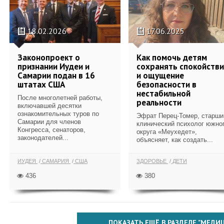
18.02.2026
17.06.2025
Законопроект о
Как помочь детям
признании Иудеи и
сохранять спокойств
Самарии подан в 16
и ощущение
штатах США
безопасности в
нестабильной
После многолетней работы,
реальности
включавшей десятки
ознакомительных туров по
Эфрат Перец-Томер, старши
Самарии для членов
клинический психолог южно
Конгресса, сенаторов,
округа «Меухедет»,
законодателей...
объясняет, как создать...
ИУДЕЯ
САМАРИЯ
США
ЗДОРОВЬЕ
ДЕТИ
436
380
ПОКАЗАТЬ ЕЩЁ В РАЗДЕЛЕ "МЕДИ