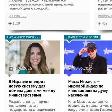
Израиль переходит к практической
Правите
реализации национальной программы,
национа
главной целью которой...
развития
ИННОВАЦИИ
ИННОВАЦ
1518
462
НАУКА И ТЕХНОЛОГИИ
НАУКА И ТЕХНОЛОГИИ
4.06.2026
20.05.2026
В Израиле внедрят
Маск: Израиль —
новую систему для
мировой лидер по
обмена данными между
инновациям на душу
министерствами
населения
Разработанная для армии
Илон Маск высоко оценил
технология поможет
израильскую технологическ
государственным ведомствам
индустрию и назвал Израил