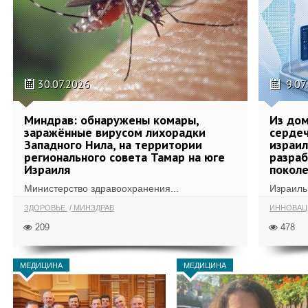
30.07.2026
9.07
Миндрав: обнаружены комары,
Из дом
заражённые вирусом лихорадки
сердеч
Западного Нила, на территории
израил
регионального совета Тамар на юге
разра
Израиля
поколе
Министерство здравоохранения...
Израиль 
ЗДОРОВЬЕ
МИНЗДРАВ
ИННОВА
209
478
МЕДИЦИНА
МЕДИЦИНА