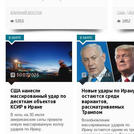
БЛИЖНИЙ ВОСТОК
США
ДОН
5353
1852
В МИРЕ
В МИРЕ
30.07.2026
29.07.2026
США нанесли
Новые удары по Иран
массированный удар по
остаются среди
десяткам объектов
вариантов,
КСИР в Иране
рассматриваемых
Трампом
В ночь на 30 июля
американские силы провели
Возобновление
новую массированную волну
массированных ударов по
ударов по Ирану.
Ирану остается одним из тр