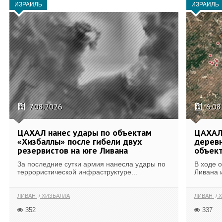
ИЗРАИЛЬ
ИЗРАИЛЬ
7.08.2026
6.08
ЦАХАЛ нанес удары по объектам
ЦАХАЛ:
«Хизбаллы» после гибели двух
деревн
резервистов на юге Ливана
объек
За последние сутки армия нанесла удары по
В ходе 
террористической инфраструктуре...
Ливана 
ЛИВАН
ХИЗБАЛЛА
ЛИВАН
Х
352
337