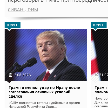
ЛИВАН
РИМ
В МИРЕ
В МИРЕ
2.08.2026
31.0
Трамп отменил удар по Ирану после
Трамп 
согласования основных условий
полном
сделки
Некотор
Дональд
«США полностью готовы к действиям против
соглаше
Исламской Республики Иран...