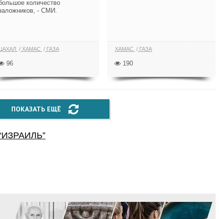
большое количество
заложников, - СМИ.
ЦАХАЛ
ХАМАС
ГАЗА
ХАМАС
ГАЗА
96
190
ПОКАЗАТЬ ЕЩЁ
“
ИЗРАИЛЬ
”