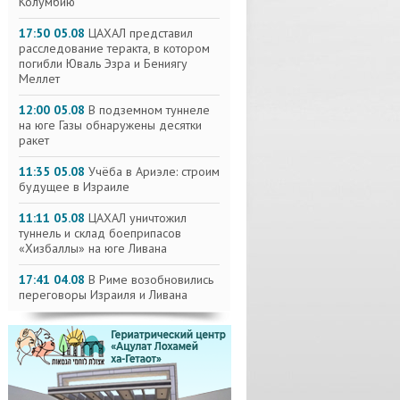
Колумбию
17:50 05.08
ЦАХАЛ представил
расследование теракта, в котором
погибли Юваль Эзра и Бениягу
Меллет
12:00 05.08
В подземном туннеле
на юге Газы обнаружены десятки
ракет
11:35 05.08
Учёба в Ариэле: строим
будущее в Израиле
11:11 05.08
ЦАХАЛ уничтожил
туннель и склад боеприпасов
«Хизбаллы» на юге Ливана
17:41 04.08
В Риме возобновились
переговоры Израиля и Ливана