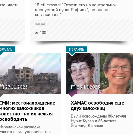
зе, часть
“Я ей сказал: “Отвези его на контрольно-
пропускной пункт Рафиах”, но она не
согласилась””...
ХАМАС
100
ЗРАИЛЬ
ИЗРАИЛЬ
27.11.2023
23.10.2023
СМИ: местонахождение
ХАМАС освободил еще
многих заложников
двух заложниц
известно - но их нельзя
Были освобождены 80-летняя
освободить
Нурит Купер и 85-летняя
Йохевед Лифшиц
Израильской разведке
известно, где удерживается