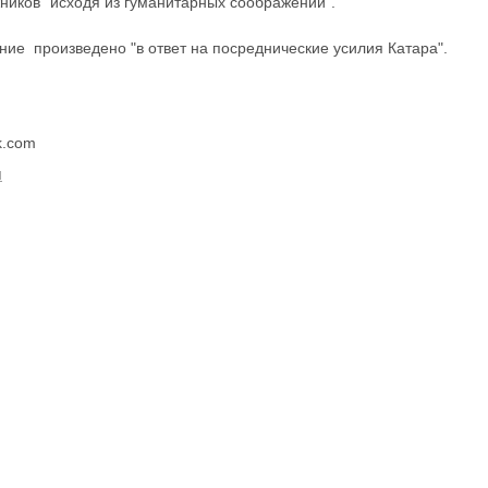
ников “исходя из гуманитарных соображений”.
ние произведено "в ответ на посреднические усилия Катара".
k.com
Ы