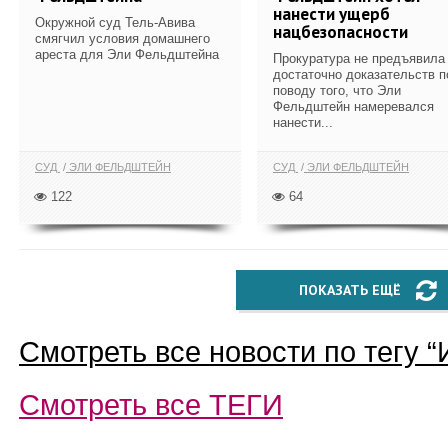
нанести ущерб
Окружной суд Тель-Авива
нацбезопасности
смягчил условия домашнего
ареста для Эли Фельдштейна
Прокуратура не предъявила
достаточно доказательств п
поводу того, что Эли
Фельдштейн намеревался
нанести...
СУД
ЭЛИ ФЕЛЬДШТЕЙН
СУД
ЭЛИ ФЕЛЬДШТЕЙН
122
64
ПОКАЗАТЬ ЕЩЁ
Смотреть все новости по тегу “
Смотреть все
ТЕГИ