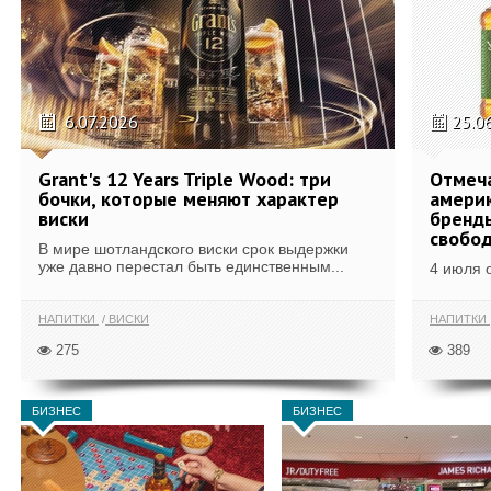
6.07.2026
25.0
Grant's 12 Years Triple Wood: три
Отмеч
бочки, которые меняют характер
америк
виски
бренды
свобо
В мире шотландского виски срок выдержки
уже давно перестал быть единственным...
4 июля 
НАПИТКИ
ВИСКИ
НАПИТКИ
275
389
БИЗНЕС
БИЗНЕС