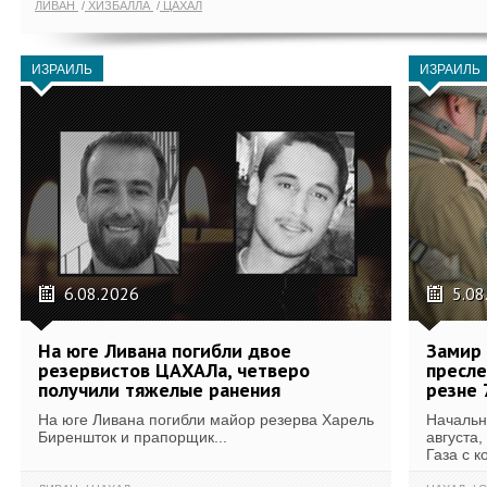
ЛИВАН
ХИЗБАЛЛА
ЦАХАЛ
ИЗРАИЛЬ
ИЗРАИЛЬ
6.08.2026
5.08
На юге Ливана погибли двое
Замир 
резервистов ЦАХАЛа, четверо
пресле
получили тяжелые ранения
резне 
На юге Ливана погибли майор резерва Харель
Начальн
Биреншток и прапорщик...
августа,
Газа с к