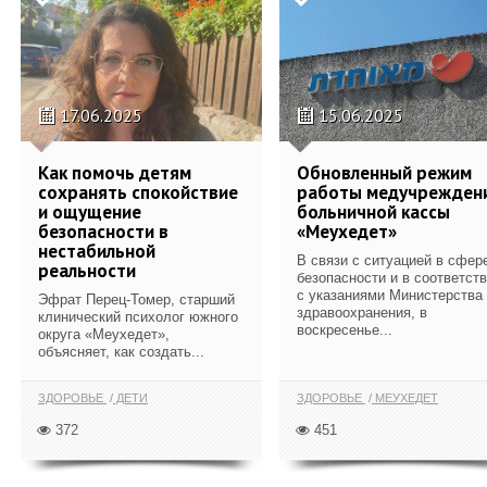
17.06.2025
15.06.2025
Как помочь детям
Обновленный режим
сохранять спокойствие
работы медучрежден
и ощущение
больничной кассы
безопасности в
«Меухедет»
нестабильной
В связи с ситуацией в сфер
реальности
безопасности и в соответст
с указаниями Министерства
Эфрат Перец-Томер, старший
здравоохранения, в
клинический психолог южного
воскресенье...
округа «Меухедет»,
объясняет, как создать...
ЗДОРОВЬЕ
ДЕТИ
ЗДОРОВЬЕ
МЕУХЕДЕТ
372
451