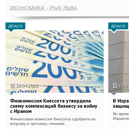
ЭКОНОМИКА
РЫК ЛЬВА
ДЕНЬГИ
ДЕНЬГИ
30.04.2026
10.0
Финкомиссия Кнессета утвердила
В Изра
схему компенсаций бизнесу за войну
защищ
с Ираном
Во врем
Израиле
Финансовая комиссия Кнессета одобрила ко
второму и третьему чтениям...