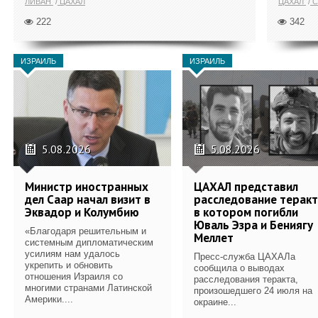
ЛИВАН
ЦАХАЛ
ЦАХАЛ
С
222
342
ИЗРАИЛЬ
ИЗРАИЛЬ
5.08.2026
5.08.2026
Министр иностранных
ЦАХАЛ представил
дел Саар начал визит в
расследование теракт
Эквадор и Колумбию
в котором погибли
Юваль Эзра и Бениягу
«Благодаря решительным и
Меллет
системным дипломатическим
усилиям нам удалось
Пресс-служба ЦАХАЛа
укрепить и обновить
сообщила о выводах
отношения Израиля со
расследования теракта,
многими странами Латинской
произошедшего 24 июля на
Америки....
окраине...