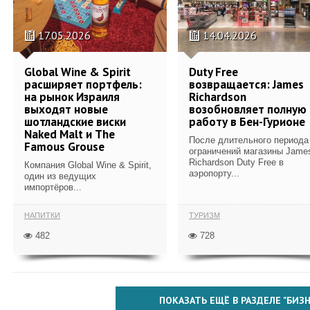
17.05.2026
14.04.2026
Global Wine & Spirit
Duty Free
расширяет портфель:
возвращается: James
на рынок Израиля
Richardson
выходят новые
возобновляет полную
шотландские виски
работу в Бен-Гурионе
Naked Malt и The
После длительного периода
Famous Grouse
ограничений магазины Jame
Richardson Duty Free в
Компания Global Wine & Spirit,
аэропорту...
один из ведущих
импортёров...
НАПИТКИ
ТУРИЗМ
482
728
ПОКАЗАТЬ ЕЩЁ В РАЗДЕЛЕ "БИЗН