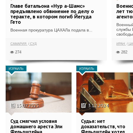
Главе батальона «Нур а-Шамс»
Военн
предъявлено обвинение по делу о
лет тю
теракте, в котором погиб Йегуда
агент
Гето
Военный
службы 
Военная прокуратура ЦАХАЛа подала в...
свободы 
САМАРИЯ
СУД
ИРАН
ЦА
274
282
ИЗРАИЛЬ
ИЗРАИЛЬ
15.07.2025
3.12.2024
Суд смягчил условия
Судья: нет
домашнего ареста Эли
доказательств, что
Фельдштейна
Фельдштейн хотел