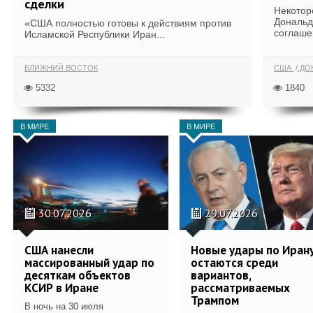
сделки
Некотор
Дональд
«США полностью готовы к действиям против
соглаше
Исламской Республики Иран...
БЛИЖНИЙ ВОСТОК
США
ДОН
5332
1840
В МИРЕ
В МИРЕ
30.07.2026
29.07.2026
США нанесли
Новые удары по Иран
массированный удар по
остаются среди
десяткам объектов
вариантов,
КСИР в Иране
рассматриваемых
Трампом
В ночь на 30 июля