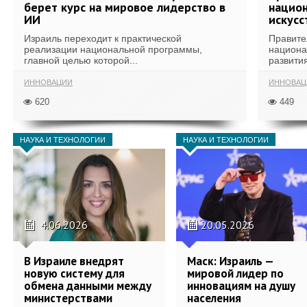
берет курс на мировое лидерство в
национ
ИИ
искусс
Израиль переходит к практической
Правите
реализации национальной программы,
национа
главной целью которой...
развития
ИННОВАЦИИ
ИННОВАЦ
620
449
НАУКА И ТЕХНОЛОГИИ
НАУКА И ТЕХНОЛОГИИ
4.06.2026
20.05.2026
В Израиле внедрят
Маск: Израиль —
новую систему для
мировой лидер по
обмена данными между
инновациям на душу
министерствами
населения