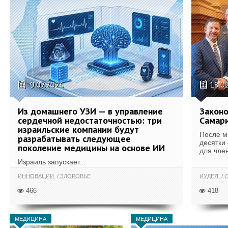
9.07.2026
18.0
Из домашнего УЗИ — в управление
Законо
сердечной недостаточностью: три
Самари
израильские компании будут
После м
разрабатывать следующее
десятки
поколение медицины на основе ИИ
для член
Израиль запускает...
ИННОВАЦИИ
ЗДОРОВЬЕ
ИУДЕЯ
С
466
418
МЕДИЦИНА
МЕДИЦИНА