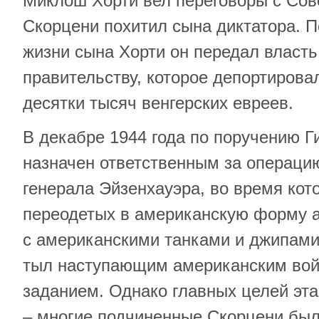
Миклош Хорти вел переговоры с Сов
Скорцени похитил сына диктатора. П
жизни сына Хорти он передал власт
правительству, которое депортирова
десятки тысяч венгерских евреев.
В декабре 1944 года по поручению 
назначен ответственным за операци
генерала Эйзенхауэра, во время кот
переодетых в американскую форму 
с американскими танками и джипам
тыл наступающим американским вой
заданием. Однако главных целей эта
– многие подчиненные Скорцени был