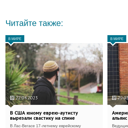
Читайте также:
В МИРЕ
В МИРЕ
22.04.2023
29.0
В США юному еврею-аутисту
Амери
вырезали свастику на спине
альянс
В Лас-Вегасе 17-летнему еврейскому
Ведущие