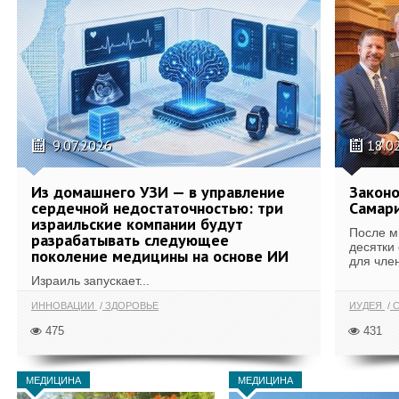
9.07.2026
18.0
Из домашнего УЗИ — в управление
Законо
сердечной недостаточностью: три
Самари
израильские компании будут
После м
разрабатывать следующее
десятки
поколение медицины на основе ИИ
для член
Израиль запускает...
ИННОВАЦИИ
ЗДОРОВЬЕ
ИУДЕЯ
С
475
431
МЕДИЦИНА
МЕДИЦИНА