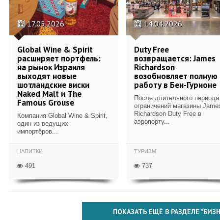
17.05.2026
14.04.2026
Global Wine & Spirit
Duty Free
расширяет портфель:
возвращается: James
на рынок Израиля
Richardson
выходят новые
возобновляет полную
шотландские виски
работу в Бен-Гурионе
Naked Malt и The
После длительного периода
Famous Grouse
ограничений магазины Jame
Richardson Duty Free в
Компания Global Wine & Spirit,
аэропорту...
один из ведущих
импортёров...
НАПИТКИ
ТУРИЗМ
491
737
ПОКАЗАТЬ ЕЩЁ В РАЗДЕЛЕ "БИЗН