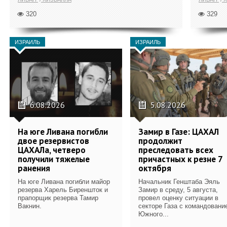
320
329
ИЗРАИЛЬ
ИЗРАИЛЬ
6.08.2026
5.08.2026
На юге Ливана погибли
Замир в Газе: ЦАХАЛ
двое резервистов
продолжит
ЦАХАЛа, четверо
преследовать всех
получили тяжелые
причастных к резне 7
ранения
октября
На юге Ливана погибли майор
Начальник Генштаба Эяль
резерва Харель Биреншток и
Замир в среду, 5 августа,
прапорщик резерва Тамир
провел оценку ситуации в
Вакнин.
секторе Газа с командовани
Южного...