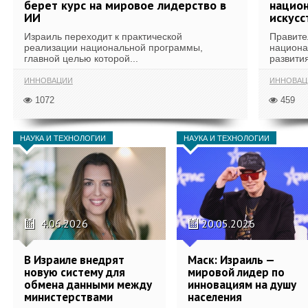
берет курс на мировое лидерство в
национ
ИИ
искусс
Израиль переходит к практической
Правите
реализации национальной программы,
национа
главной целью которой...
развития
ИННОВАЦИИ
ИННОВАЦ
1072
459
НАУКА И ТЕХНОЛОГИИ
НАУКА И ТЕХНОЛОГИИ
4.06.2026
20.05.2026
В Израиле внедрят
Маск: Израиль —
новую систему для
мировой лидер по
обмена данными между
инновациям на душу
министерствами
населения