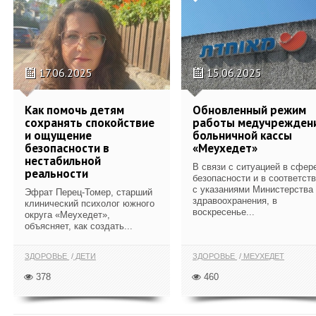
17.06.2025
15.06.2025
Как помочь детям
Обновленный режим
сохранять спокойствие
работы медучрежден
и ощущение
больничной кассы
безопасности в
«Меухедет»
нестабильной
В связи с ситуацией в сфер
реальности
безопасности и в соответст
с указаниями Министерства
Эфрат Перец-Томер, старший
здравоохранения, в
клинический психолог южного
воскресенье...
округа «Меухедет»,
объясняет, как создать...
ЗДОРОВЬЕ
ДЕТИ
ЗДОРОВЬЕ
МЕУХЕДЕТ
378
460