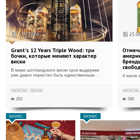
6.07.2026
25.0
Grant's 12 Years Triple Wood: три
Отмеч
бочки, которые меняют характер
америк
виски
бренды
свобо
В мире шотландского виски срок выдержки
уже давно перестал быть единственным...
4 июля 
НАПИТКИ
ВИСКИ
НАПИТКИ
282
399
БИЗНЕС
БИЗНЕС