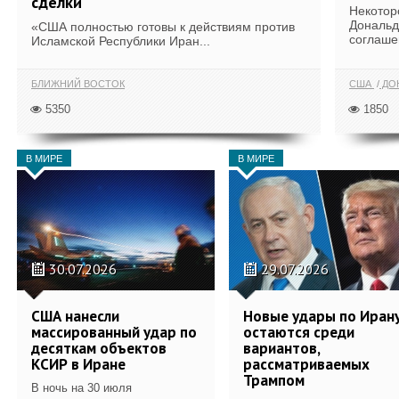
сделки
Некотор
Дональд
«США полностью готовы к действиям против
соглаше
Исламской Республики Иран...
БЛИЖНИЙ ВОСТОК
США
ДОН
5350
1850
В МИРЕ
В МИРЕ
30.07.2026
29.07.2026
США нанесли
Новые удары по Иран
массированный удар по
остаются среди
десяткам объектов
вариантов,
КСИР в Иране
рассматриваемых
Трампом
В ночь на 30 июля