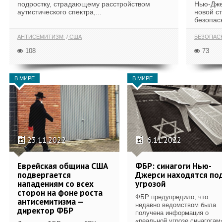
подростку, страдающему расстройством
Нью-Дже
аутистического спектра,...
новой с
безопасн
АНТИСЕМИТИЗМ
США
БЕЗОПАС
108
73
В МИРЕ
В МИРЕ
23.11.2022
6.11.2022
Еврейская община США
ФБР: синагоги Нью-
подвергается
Джерси находятся по
нападениям со всех
угрозой
сторон на фоне роста
ФБР предупредило, что
антисемитизма —
недавно ведомством была
директор ФБР
получена информация о
«реальной угрозе синагогам