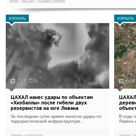
ИРАН
МОСАД
РОМАН ГОФМАН
ИЗРАИЛЬ
ИЗРАИЛЬ
7.08.2026
6.08
ЦАХАЛ нанес удары по объектам
ЦАХАЛ:
«Хизбаллы» после гибели двух
деревн
резервистов на юге Ливана
объек
За последние сутки армия нанесла удары по
В ходе 
террористической инфраструктуре...
Ливана 
ЛИВАН
ХИЗБАЛЛА
ЛИВАН
Х