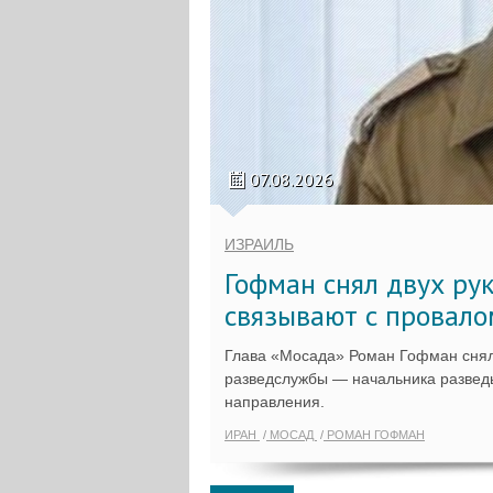
07.08.2026
ИЗРАИЛЬ
Гофман снял двух ру
связывают с провало
Глава «Мосада» Роман Гофман снял
разведслужбы — начальника разведы
направления.
ИРАН
МОСАД
РОМАН ГОФМАН