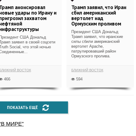
Трамп анонсировал
Трамп заявил, что Иран
новые удары по Ирану и
сбил американский
пригрозил захватом
вертолет над
нефтяной
Ормузским проливом
инфраструктуры
Президент США Дональд
Трамп заявил, что иранские
Президент США Дональд
силы сбили американский
Трамп заявил в своей соцсети
вертолет Apache,
Truth Social, что этой ночью
патрулировавший район
Соединенные...
Ормузского пролива.
БЛИЖНИЙ ВОСТОК
БЛИЖНИЙ ВОСТОК
466
594
ПОКАЗАТЬ ЕЩЁ
“
В МИРЕ
”