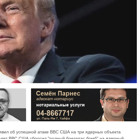
вил об успешной атаке ВВС США на три ядерных объекта
молет ВВС США сбросил "полный боезапас бомб" на ядерный