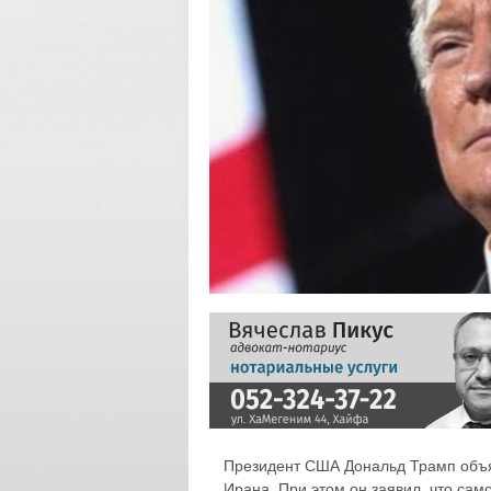
Президент США Дональд Трамп объя
Ирана. При этом он заявил, что са