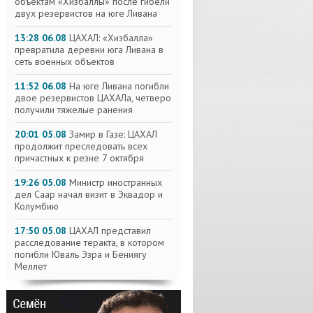
объектам «Хизбаллы» после гибели
двух резервистов на юге Ливана
13:28 06.08
ЦАХАЛ: «Хизбалла»
превратила деревни юга Ливана в
сеть военных объектов
11:52 06.08
На юге Ливана погибли
двое резервистов ЦАХАЛа, четверо
получили тяжелые ранения
20:01 05.08
Замир в Газе: ЦАХАЛ
продолжит преследовать всех
причастных к резне 7 октября
19:26 05.08
Министр иностранных
дел Саар начал визит в Эквадор и
Колумбию
17:50 05.08
ЦАХАЛ представил
расследование теракта, в котором
погибли Юваль Эзра и Бениягу
Меллет