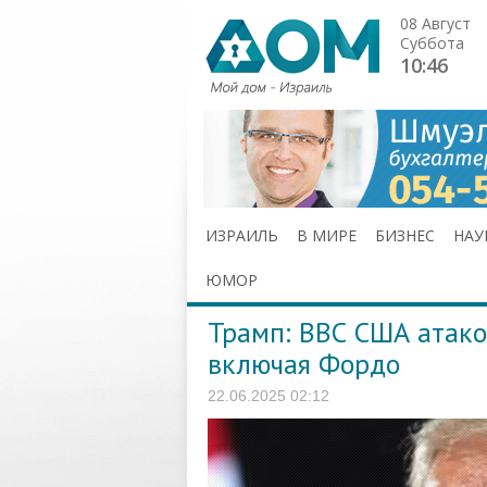
08 Август
Суббота
10:46
ИЗРАИЛЬ
В МИРЕ
БИЗНЕС
НАУ
ЮМОР
Трамп: ВВС США атако
включая Фордо
22.06.2025 02:12