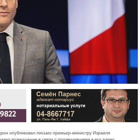
рон опубликовал письмо премьер-министру Израиля
разил возмущение в связи с прозвучавшими в его адрес