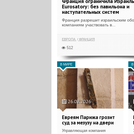
Франция ограничила Израиль
Eurosatory: без павильона и
наступательных систем
Франция разрешит израильским об
компаниям участвовать в...
ЕВРОПА
ФРАНЦИЯ
512
В МИРЕ
В
26.02.2026
Евреям Парижа грозит
суд за мезузу на двери
Управляющая компания