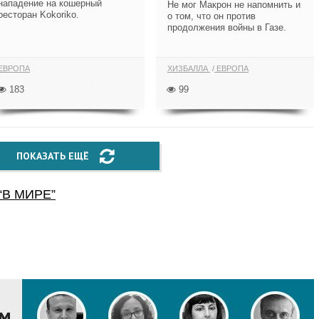
нападение на кошерный
Не мог Макрон не напомнить и
ресторан Kokoriko.
о том, что он против
продолжения войны в Газе.
ЕВРОПА
ХИЗБАЛЛА
ЕВРОПА
183
99
ПОКАЗАТЬ ЕЩЁ
“
В МИРЕ
”