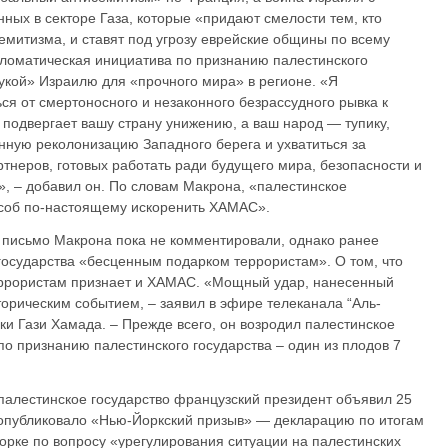
ных в секторе Газа, которые «придают смелости тем, кто
семитизма, и ставят под угрозу еврейские общины по всему
ипломатическая инициатива по признанию палестинского
рукой» Израилю для «прочного мира» в регионе. «Я
ся от смертоносного и незаконного безрассудного рывка к
 подвергает вашу страну унижению, а ваш народ — тупику,
нную реколонизацию Западного берега и ухватиться за
тнеров, готовых работать ради будущего мира, безопасности и
», – добавил он. По словам Макрона, «палестинское
особ по-настоящему искоренить ХАМАС».
 письмо Макрона пока не комментировали, однако ранее
государства «бесценным подарком террористам». О том, что
террористам признает и ХАМАС. «Мощный удар, нанесенный
торическим событием, – заявил в эфире телеканала “Аль-
ки Гази Хамада. – Прежде всего, он возродил палестинское
по признанию палестинского государства – один из плодов 7
палестинское государство французский президент объявил 25
 опубликовало «Нью-Йоркский призыв» — декларацию по итогам
рке по вопросу «урегулирования ситуации на палестинских