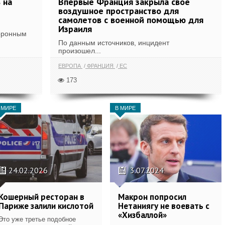
 на
Впервые Франция закрыла свое
воздушное пространство для
самолетов с военной помощью для
Израиля
оронным
По данным источников, инцидент
произошел...
ЕВРОПА
ФРАНЦИЯ
ЕС
173
 МИРЕ
В МИРЕ
24.02.2026
3.07.2024
Кошерный ресторан в
Макрон попросил
Париже залили кислотой
Нетаниягу не воевать с
«Хизбаллой»
Это уже третье подобное