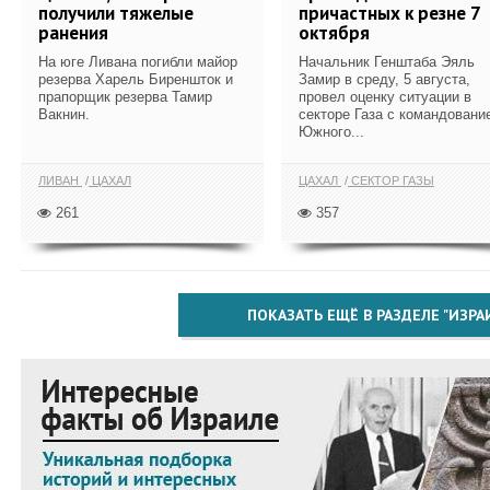
получили тяжелые
причастных к резне 7
ранения
октября
На юге Ливана погибли майор
Начальник Генштаба Эяль
резерва Харель Биреншток и
Замир в среду, 5 августа,
прапорщик резерва Тамир
провел оценку ситуации в
Вакнин.
секторе Газа с командовани
Южного...
ЛИВАН
ЦАХАЛ
ЦАХАЛ
СЕКТОР ГАЗЫ
261
357
ПОКАЗАТЬ ЕЩЁ В РАЗДЕЛЕ "ИЗРА