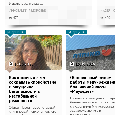
Израиль запускает...
ИННОВАЦИИ
ЗДОРОВЬЕ
ИУДЕЯ
С
472
429
МЕДИЦИНА
МЕДИЦИНА
17.06.2025
15.06.2025
Как помочь детям
Обновленный режим
сохранять спокойствие
работы медучрежден
и ощущение
больничной кассы
безопасности в
«Меухедет»
нестабильной
В связи с ситуацией в сфер
реальности
безопасности и в соответст
с указаниями Министерства
Эфрат Перец-Томер, старший
здравоохранения, в
клинический психолог южного
воскресенье...