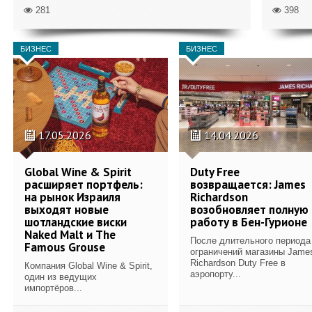
281
398
БИЗНЕС
БИЗНЕС
17.05.2026
14.04.2026
Global Wine & Spirit
Duty Free
расширяет портфель:
возвращается: James
на рынок Израиля
Richardson
выходят новые
возобновляет полную
шотландские виски
работу в Бен-Гурионе
Naked Malt и The
После длительного периода
Famous Grouse
ограничений магазины Jame
Richardson Duty Free в
Компания Global Wine & Spirit,
аэропорту...
один из ведущих
импортёров...