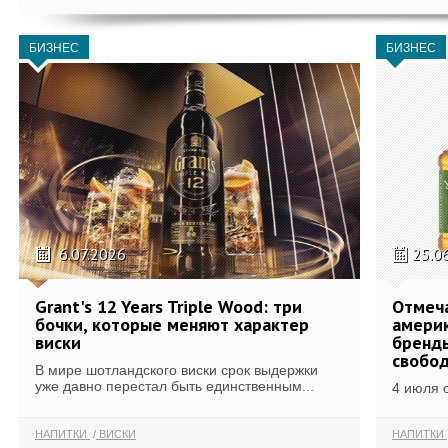
БИЗНЕС
БИЗНЕС
6.07.2026
25.0
Grant's 12 Years Triple Wood: три
Отмеч
бочки, которые меняют характер
америк
виски
бренды
свобо
В мире шотландского виски срок выдержки
уже давно перестал быть единственным...
4 июля 
НАПИТКИ
ВИСКИ
НАПИТКИ