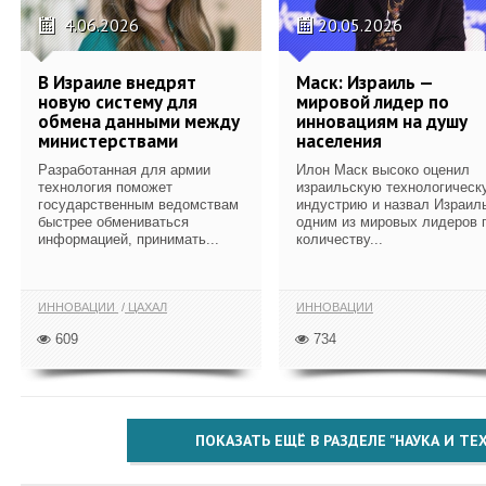
4.06.2026
20.05.2026
В Израиле внедрят
Маск: Израиль —
новую систему для
мировой лидер по
обмена данными между
инновациям на душу
министерствами
населения
Разработанная для армии
Илон Маск высоко оценил
технология поможет
израильскую технологическ
государственным ведомствам
индустрию и назвал Израил
быстрее обмениваться
одним из мировых лидеров 
информацией, принимать...
количеству...
ИННОВАЦИИ
ЦАХАЛ
ИННОВАЦИИ
609
734
ПОКАЗАТЬ ЕЩЁ В РАЗДЕЛЕ "НАУКА И Т