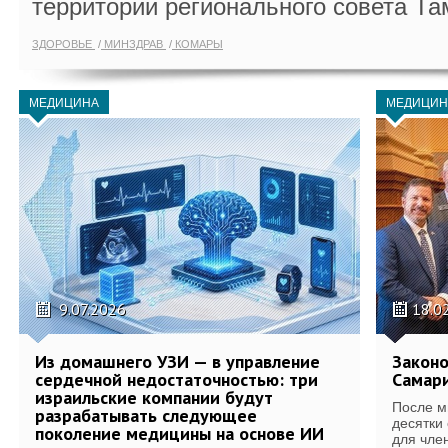
территории регионального совета Та
ЗДОРОВЬЕ
МИНЗДРАВ
КОМАРЫ
МЕДИЦИНА
МЕДИЦИН
9.07.2026
18.0
Из домашнего УЗИ — в управление
Законо
сердечной недостаточностью: три
Самари
израильские компании будут
После м
разрабатывать следующее
десятки
поколение медицины на основе ИИ
для член