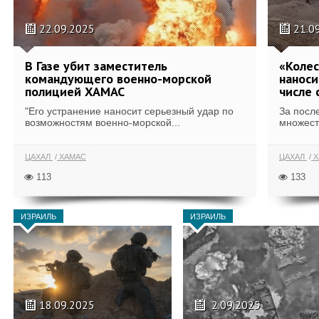
22.09.2025
21.0
В Газе убит заместитель
«Колес
командующего военно-морской
наноси
полицией ХАМАС
числе 
"Его устранение наносит серьезный удар по
За посл
возможностям военно-морской...
множест
ЦАХАЛ
ХАМАС
ЦАХАЛ
Х
113
133
ИЗРАИЛЬ
ИЗРАИЛЬ
18.09.2025
2.09.2025