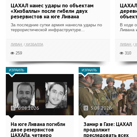
ЦАХАЛ нанес удары по объектам
ЦАХАЛ:
«Хизбаллы» после гибели двух
деревн
резервистов на юге Ливана
объек
За последние сутки армия нанесла удары по
В ходе 
террористической инфраструктуре...
Ливана 
ЛИВАН
ХИЗБАЛЛА
ЛИВАН
Х
259
310
ИЗРАИЛЬ
ИЗРАИЛЬ
6.08.2026
5.08.2026
На юге Ливана погибли
Замир в Газе: ЦАХАЛ
двое резервистов
продолжит
ЦАХАЛа, четверо
преследовать всех