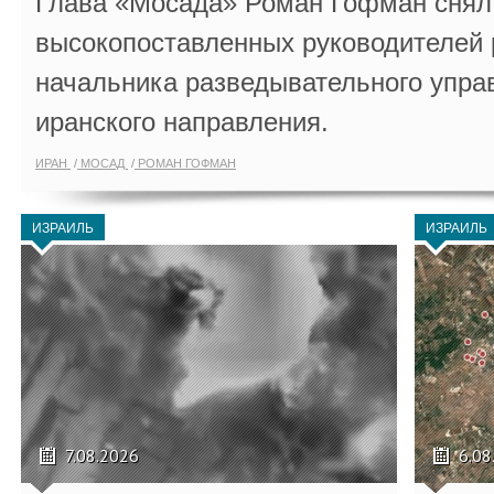
Глава «Мосада» Роман Гофман снял 
высокопоставленных руководителей
начальника разведывательного упра
иранского направления.
ИРАН
МОСАД
РОМАН ГОФМАН
ИЗРАИЛЬ
ИЗРАИЛЬ
7.08.2026
6.08