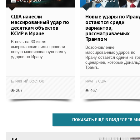
США нанесли
Новые удары по Иран
массированный удар по
остаются среди
десяткам объектов
вариантов,
КСИР в Иране
рассматриваемых
Трампом
В ночь на 30 июля
американские силы провели
Возобновление
новую массированную волну
массированных ударов по
ударов по Ирану.
Ирану остается одним из тр
сценариев, которые Дональ
Трамп...
БЛИЖНИЙ ВОСТОК
ИРАН
США
267
467
ПОКАЗАТЬ ЕЩЁ В РАЗДЕЛЕ "В МИ