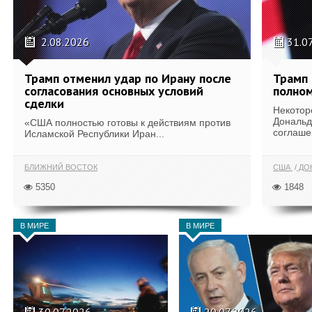
2.08.2026
31.0
Трамп отменил удар по Ирану после
Трамп 
согласования основных условий
полном
сделки
Некотор
Дональд
«США полностью готовы к действиям против
соглаше
Исламской Республики Иран...
БЛИЖНИЙ ВОСТОК
США
ДОН
5350
1848
В МИРЕ
В МИРЕ
30.07.2026
29.07.2026