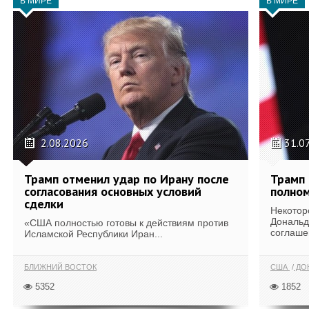
В МИРЕ
В МИРЕ
2.08.2026
31.0
Трамп отменил удар по Ирану после
Трамп 
согласования основных условий
полном
сделки
Некотор
Дональд
«США полностью готовы к действиям против
соглаше
Исламской Республики Иран...
БЛИЖНИЙ ВОСТОК
США
ДОН
5352
1852