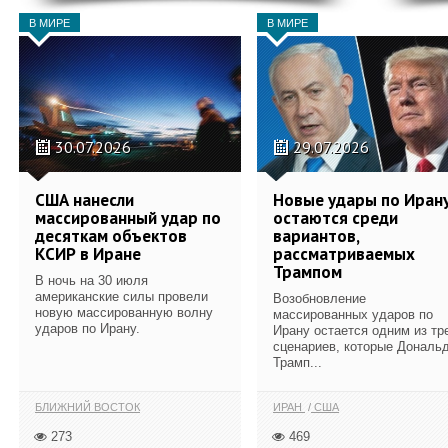
В МИРЕ
В МИРЕ
30.07.2026
29.07.2026
США нанесли
Новые удары по Иран
массированный удар по
остаются среди
десяткам объектов
вариантов,
КСИР в Иране
рассматриваемых
Трампом
В ночь на 30 июля
американские силы провели
Возобновление
новую массированную волну
массированных ударов по
ударов по Ирану.
Ирану остается одним из тр
сценариев, которые Дональ
Трамп...
БЛИЖНИЙ ВОСТОК
ИРАН
США
273
469