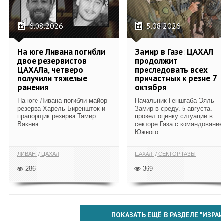
6.08.2026
5.08.2026
На юге Ливана погибли
Замир в Газе: ЦАХАЛ
двое резервистов
продолжит
ЦАХАЛа, четверо
преследовать всех
получили тяжелые
причастных к резне 7
ранения
октября
На юге Ливана погибли майор
Начальник Генштаба Эяль
резерва Харель Биреншток и
Замир в среду, 5 августа,
прапорщик резерва Тамир
провел оценку ситуации в
Вакнин.
секторе Газа с командовани
Южного...
ЛИВАН
ЦАХАЛ
ЦАХАЛ
СЕКТОР ГАЗЫ
286
369
ПОКАЗАТЬ ЕЩЁ В РАЗДЕЛЕ "ИЗРА