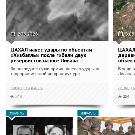
7.08.2026
6.08
ЦАХАЛ нанес удары по объектам
ЦАХАЛ:
«Хизбаллы» после гибели двух
деревн
резервистов на юге Ливана
объек
За последние сутки армия нанесла удары по
В ходе 
террористической инфраструктуре...
Ливана 
ЛИВАН
ХИЗБАЛЛА
ЛИВАН
Х
346
334
ИЗРАИЛЬ
ИЗРАИЛЬ