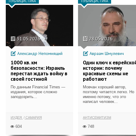
ПУБЛИЦИСТИКА
ПУБЛИЦИСТИКА
31.05.2026
28.05.2026
Александр Непомнящий
Авраам Шмулевич
1000 кв. км
Один ключ к еврейско
безопасности: Израиль
истории: почему
перестал ждать войну в
красивые схемы не
своей гостиной
работают
По данным Financial Times —
Мовчан хороший автор,
издания, которое сложно
поэтому читается легко. Но
заподозрить...
именно потому, что это
написал человек...
ИУДЕЯ
САМАРИЯ
АНТИСЕМИТИЗМ
604
748