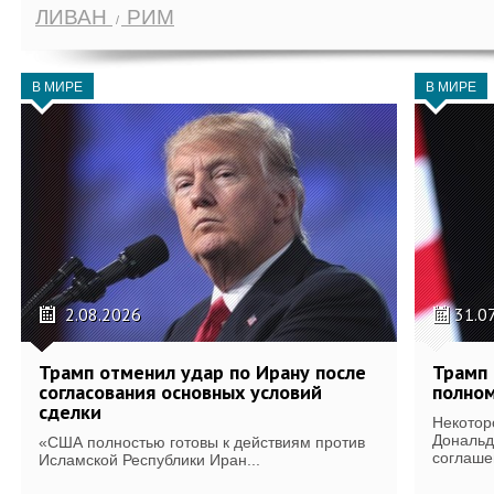
ЛИВАН
РИМ
В МИРЕ
В МИРЕ
2.08.2026
31.0
Трамп отменил удар по Ирану после
Трамп 
согласования основных условий
полном
сделки
Некотор
Дональд
«США полностью готовы к действиям против
соглаше
Исламской Республики Иран...