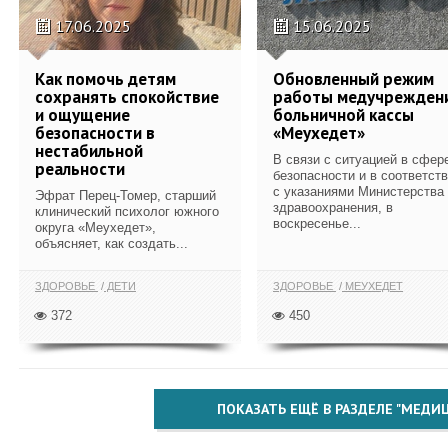
17.06.2025
15.06.2025
Как помочь детям
Обновленный режим
сохранять спокойствие
работы медучрежден
и ощущение
больничной кассы
безопасности в
«Меухедет»
нестабильной
В связи с ситуацией в сфер
реальности
безопасности и в соответст
с указаниями Министерства
Эфрат Перец-Томер, старший
здравоохранения, в
клинический психолог южного
воскресенье...
округа «Меухедет»,
объясняет, как создать...
ЗДОРОВЬЕ
ДЕТИ
ЗДОРОВЬЕ
МЕУХЕДЕТ
372
450
ПОКАЗАТЬ ЕЩЁ В РАЗДЕЛЕ "МЕДИ