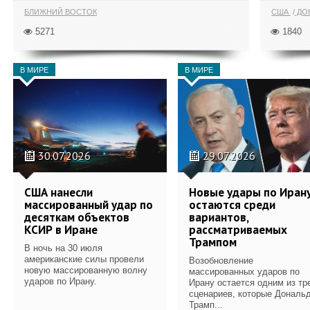
БЛИЖНИЙ ВОСТОК
США
ДОН
5271
1840
В МИРЕ
В МИРЕ
30.07.2026
29.07.2026
США нанесли
Новые удары по Иран
массированный удар по
остаются среди
десяткам объектов
вариантов,
КСИР в Иране
рассматриваемых
Трампом
В ночь на 30 июля
американские силы провели
Возобновление
новую массированную волну
массированных ударов по
ударов по Ирану.
Ирану остается одним из тр
сценариев, которые Дональ
Трамп...