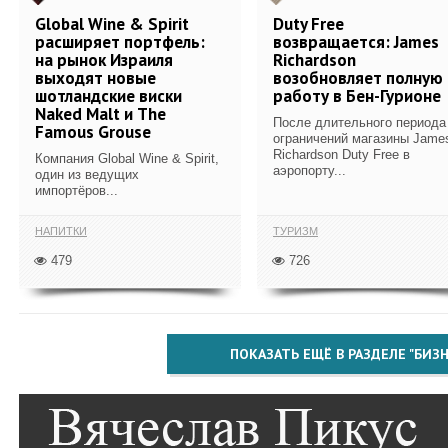
Global Wine & Spirit
Duty Free
расширяет портфель:
возвращается: James
на рынок Израиля
Richardson
выходят новые
возобновляет полную
шотландские виски
работу в Бен-Гурионе
Naked Malt и The
После длительного периода
Famous Grouse
ограничений магазины Jame
Richardson Duty Free в
Компания Global Wine & Spirit,
аэропорту...
один из ведущих
импортёров...
НАПИТКИ
ТУРИЗМ
479
726
ПОКАЗАТЬ ЕЩЁ В РАЗДЕЛЕ "БИЗН