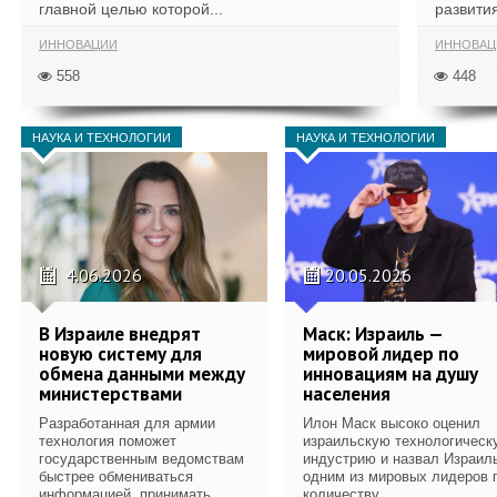
главной целью которой...
развития
ИННОВАЦИИ
ИННОВАЦ
558
448
НАУКА И ТЕХНОЛОГИИ
НАУКА И ТЕХНОЛОГИИ
4.06.2026
20.05.2026
В Израиле внедрят
Маск: Израиль —
новую систему для
мировой лидер по
обмена данными между
инновациям на душу
министерствами
населения
Разработанная для армии
Илон Маск высоко оценил
технология поможет
израильскую технологическ
государственным ведомствам
индустрию и назвал Израил
быстрее обмениваться
одним из мировых лидеров 
информацией, принимать...
количеству...