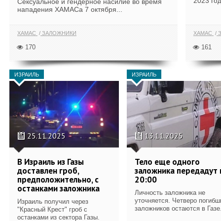
2023 год
Сексуальное и гендерное насилие во время
нападения ХАМАСа 7 октября...
ХАМАС
ЗАЛОЖНИКИ
ХАМАС
З
170
161
ИЗРАИЛЬ
ИЗРАИЛЬ
25.11.2025
13.11.2025
В Израиль из Газы
Тело еще одного
доставлен гроб,
заложника передадут 
предположительно, с
20:00
останками заложника
Личность заложника не
уточняется. Четверо погибш
Израиль получил через
заложников остаются в Газе
"Красный Крест" гроб с
останками из сектора Газы.