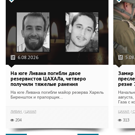
6.08.2026
5.08
На юге Ливана погибли двое
Замир 
резервистов ЦАХАЛа, четверо
пресле
получили тяжелые ранения
резне 
На юге Ливана погибли майор резерва Харель
Начальн
Биреншток и прапорщик...
августа,
Газа с к
ЛИВАН
ЦАХАЛ
ЦАХАЛ
С
204
313