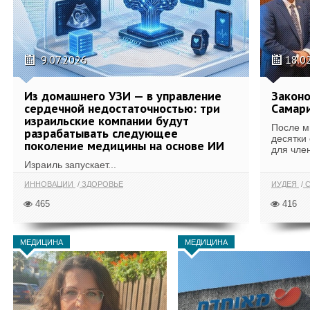
9.07.2026
18.0
Из домашнего УЗИ — в управление
Законо
сердечной недостаточностью: три
Самари
израильские компании будут
После м
разрабатывать следующее
десятки
поколение медицины на основе ИИ
для член
Израиль запускает...
ИННОВАЦИИ
ЗДОРОВЬЕ
ИУДЕЯ
С
465
416
МЕДИЦИНА
МЕДИЦИНА