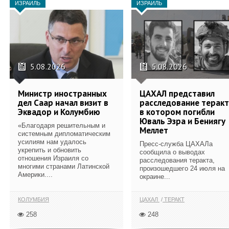
ИЗРАИЛЬ
ИЗРАИЛЬ
5.08.2026
5.08.2026
Министр иностранных
ЦАХАЛ представил
дел Саар начал визит в
расследование теракт
Эквадор и Колумбию
в котором погибли
Юваль Эзра и Бениягу
«Благодаря решительным и
Меллет
системным дипломатическим
усилиям нам удалось
Пресс-служба ЦАХАЛа
укрепить и обновить
сообщила о выводах
отношения Израиля со
расследования теракта,
многими странами Латинской
произошедшего 24 июля на
Америки....
окраине...
КОЛУМБИЯ
ЦАХАЛ
ТЕРАКТ
258
248