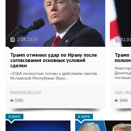
2.08.2026
31.0
Трамп отменил удар по Ирану после
Трамп 
согласования основных условий
полном
сделки
Некотор
Дональд
«США полностью готовы к действиям против
соглаше
Исламской Республики Иран...
БЛИЖНИЙ ВОСТОК
США
ДОН
5350
1849
В МИРЕ
В МИРЕ