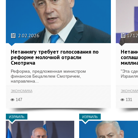
2.02.2026
17.1
Нетаниягу требует голосования по
Нетани
реформе молочной отрасли
соглаш
Смотрича
милли
Реформа, предложенная министром
"Эта сд
финансов Бецалелем Смотричем,
Израиля 
направлена...
ЭКОНОМИКА
ЭКОНОМ
147
131
ИЗРАИЛЬ
ИЗРАИЛЬ