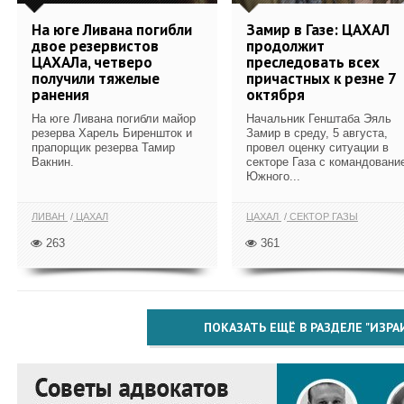
На юге Ливана погибли
Замир в Газе: ЦАХАЛ
двое резервистов
продолжит
ЦАХАЛа, четверо
преследовать всех
получили тяжелые
причастных к резне 7
ранения
октября
На юге Ливана погибли майор
Начальник Генштаба Эяль
резерва Харель Биреншток и
Замир в среду, 5 августа,
прапорщик резерва Тамир
провел оценку ситуации в
Вакнин.
секторе Газа с командовани
Южного...
ЛИВАН
ЦАХАЛ
ЦАХАЛ
СЕКТОР ГАЗЫ
263
361
ПОКАЗАТЬ ЕЩЁ В РАЗДЕЛЕ "ИЗРА