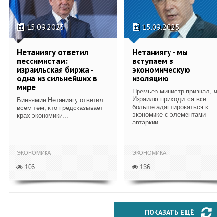
15.09.2025
15.09.2025
Нетаниягу ответил
Нетаниягу - мы
пессимистам:
вступаем в
израильская биржа -
экономическую
одна из сильнейших в
изоляцию
мире
Премьер-министр признал, ч
Израилю приходится все
Биньямин Нетаниягу ответил
больше адаптироваться к
всем тем, кто предсказывает
экономике с элементами
крах экономики...
автаркии.
ЭКОНОМИКА
ЭКОНОМИКА
106
136
ПОКАЗАТЬ ЕЩЁ