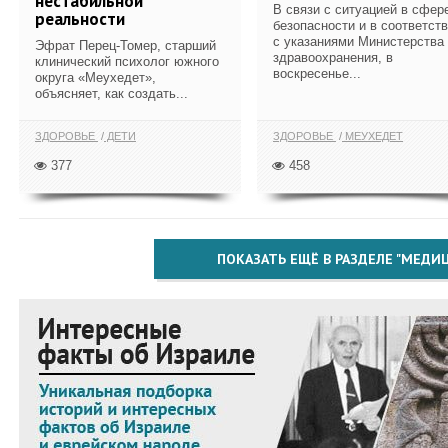
нестабильной
В связи с ситуацией в сфер
реальности
безопасности и в соответст
с указаниями Министерства
Эфрат Перец-Томер, старший
здравоохранения, в
клинический психолог южного
воскресенье...
округа «Меухедет»,
объясняет, как создать...
ЗДОРОВЬЕ
ДЕТИ
ЗДОРОВЬЕ
МЕУХЕДЕТ
377
458
ПОКАЗАТЬ ЕЩЁ В РАЗДЕЛЕ "МЕДИ