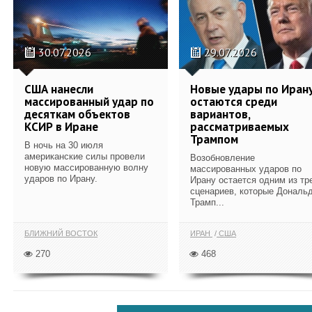
30.07.2026
29.07.2026
США нанесли
Новые удары по Иран
массированный удар по
остаются среди
десяткам объектов
вариантов,
КСИР в Иране
рассматриваемых
Трампом
В ночь на 30 июля
американские силы провели
Возобновление
новую массированную волну
массированных ударов по
ударов по Ирану.
Ирану остается одним из тр
сценариев, которые Дональ
Трамп...
БЛИЖНИЙ ВОСТОК
ИРАН
США
270
468