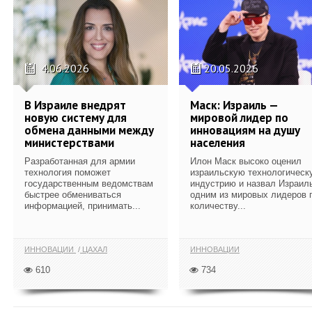
4.06.2026
20.05.2026
В Израиле внедрят
Маск: Израиль —
новую систему для
мировой лидер по
обмена данными между
инновациям на душу
министерствами
населения
Разработанная для армии
Илон Маск высоко оценил
технология поможет
израильскую технологическ
государственным ведомствам
индустрию и назвал Израил
быстрее обмениваться
одним из мировых лидеров 
информацией, принимать...
количеству...
ИННОВАЦИИ
ЦАХАЛ
ИННОВАЦИИ
610
734