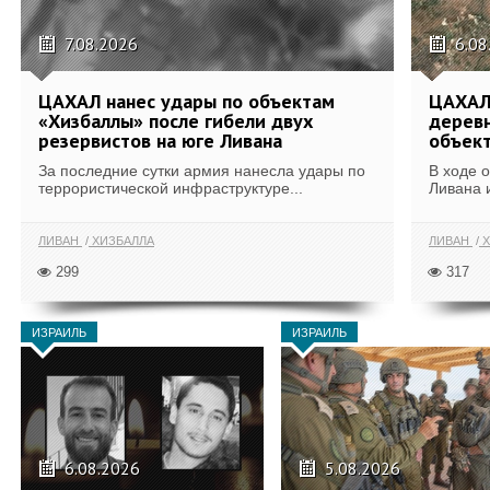
7.08.2026
6.08
ЦАХАЛ нанес удары по объектам
ЦАХАЛ:
«Хизбаллы» после гибели двух
деревн
резервистов на юге Ливана
объек
За последние сутки армия нанесла удары по
В ходе 
террористической инфраструктуре...
Ливана 
ЛИВАН
ХИЗБАЛЛА
ЛИВАН
Х
299
317
ИЗРАИЛЬ
ИЗРАИЛЬ
6.08.2026
5.08.2026