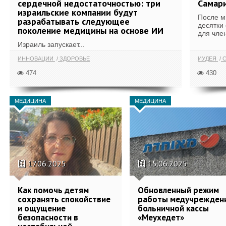
сердечной недостаточностью: три
Самари
израильские компании будут
После м
разрабатывать следующее
десятки
поколение медицины на основе ИИ
для член
Израиль запускает...
ИННОВАЦИИ
ЗДОРОВЬЕ
ИУДЕЯ
С
474
430
МЕДИЦИНА
МЕДИЦИНА
17.06.2025
15.06.2025
Как помочь детям
Обновленный режим
сохранять спокойствие
работы медучрежден
и ощущение
больничной кассы
безопасности в
«Меухедет»