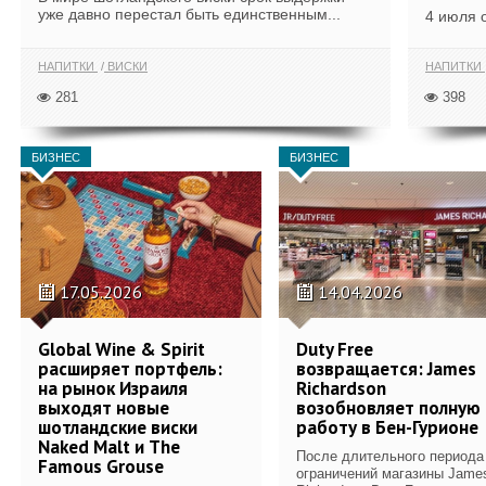
уже давно перестал быть единственным...
4 июля 
НАПИТКИ
ВИСКИ
НАПИТКИ
281
398
БИЗНЕС
БИЗНЕС
17.05.2026
14.04.2026
Global Wine & Spirit
Duty Free
расширяет портфель:
возвращается: James
на рынок Израиля
Richardson
выходят новые
возобновляет полную
шотландские виски
работу в Бен-Гурионе
Naked Malt и The
После длительного периода
Famous Grouse
ограничений магазины Jame