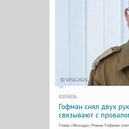
07.08.2026
ИЗРАИЛЬ
Гофман снял двух ру
связывают с провало
Глава «Мосада» Роман Гофман снял