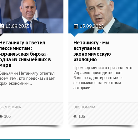
15.09.2025
15.09.2025
Нетаниягу ответил
Нетаниягу - мы
пессимистам:
вступаем в
израильская биржа -
экономическую
одна из сильнейших в
изоляцию
мире
Премьер-министр признал, что
Израилю приходится все
Биньямин Нетаниягу ответил
больше адаптироваться к
всем тем, кто предсказывает
экономике с элементами
крах экономики...
автаркии.
ЭКОНОМИКА
ЭКОНОМИКА
106
135