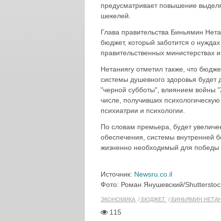
предусматривает повышение выделя
шекелей.
Глава правительства Биньямин Нета
бюджет, который заботится о нуждах
правительственных министерствах и 
Нетаниягу отметил также, что бюдж
системы душевного здоровья будет 
"черной субботы", влиянием войны 
числе, получивших психологическу
психиатрии и психологии.
По словам премьера, будет увеличе
обеспечения, системы внутренней б
жизненно необходимый для победы в
Источник:
Newsru.co.il
Фото: Роман Янушевский/Shuttersto
ЭКОНОМИКА
БЮДЖЕТ
БИНЬЯМИН НЕТА
115