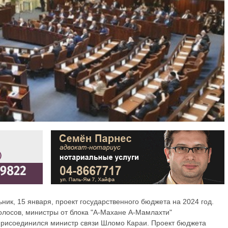
ник, 15 января, проект государственного бюджета на 2024 год.
лосов, министры от блока "А-Махане А-Мамлахти"
 присоединился министр связи Шломо Караи. Проект бюджета