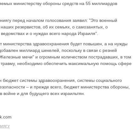
емых министерству обороны средств на 55 миллиардов
ниягу перед началом голосования заявил: "Это военный
 наших резервистов, об их семьях, о самозанятых, о
ведомствах и о нуждах всего народа Израиля".
ет министерства здравоохранения будет повышен, а на нужды
добавлен миллиард шекелей, поскольку в связи с резней
"Железные мечи" и огромным количеством пострадавших, в том
ю травму, необходимо обеспечить максимальную помощь сфере
н бюджет системы здравоохранения, системы социального
езопасности – и прежде всего, бюджет министерства обороны,
 войне и для будущего всех израильтян.
ck.com
НИЯГУ