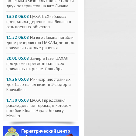
объектам «Хизбаллы» после гибели
двух резервистов на юге Ливана
13:28 06.08
ЦАХАЛ: «Хизбалла»
превратила деревни юга Ливана в
сеть военных объектов
11:52 06.08
На юге Ливана погибли
двое резервистов ЦАХАЛа, четверо
получили тяжелые ранения
20:01 05.08
Замир в Газе: ЦАХАЛ
продолжит преследовать всех
причастных к резне 7 октября
19:26 05.08
Министр иностранных
дел Саар начал визит в Эквадор и
Колумбию
17:50 05.08
ЦАХАЛ представил
расследование теракта, в котором
погибли Юваль Эзра и Бениягу
Меллет