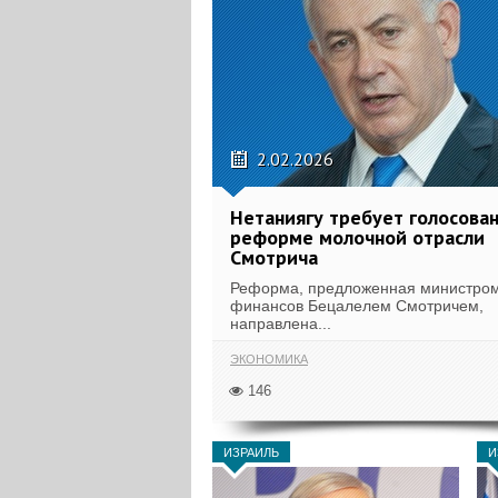
2.02.2026
Нетаниягу требует голосован
реформе молочной отрасли
Смотрича
Реформа, предложенная министро
финансов Бецалелем Смотричем,
направлена...
ЭКОНОМИКА
146
ИЗРАИЛЬ
И