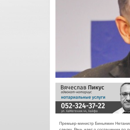
Премьер-министр Биньямин Нетания
сделку. Речь идет о соглашении по п