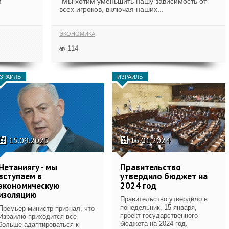
м
"Мы хотим уменьшить нашу зависимость от
всех игроков, включая наших...
ЭКОНОМИКА
114
ЗРАИЛЬ
ИЗРАИЛЬ
15.09.2025
15.01.2024
Нетаниягу - мы
Правительство
вступаем в
утвердило бюджет на
экономическую
2024 год
изоляцию
Правительство утвердило в
понедельник, 15 января,
Премьер-министр признал, что
проект государственного
Израилю приходится все
бюджета на 2024 год.
больше адаптироваться к