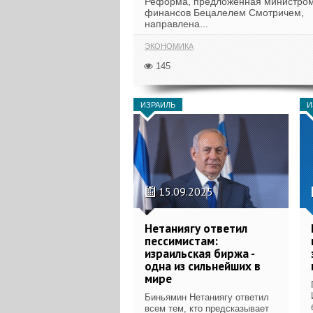
Реформа, предложенная министро
финансов Бецалелем Смотричем,
направлена...
ЭКОНОМИКА
145
ИЗРАИЛЬ
И
15.09.2025
Нетаниягу ответил
пессимистам:
израильская биржа -
одна из сильнейших в
мире
Биньямин Нетаниягу ответил
всем тем, кто предсказывает