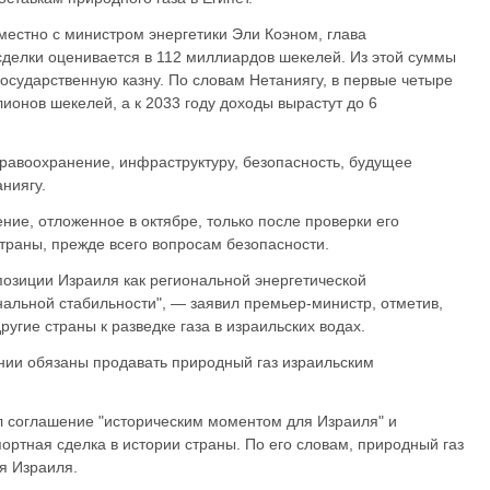
естно с министром энергетики Эли Коэном, глава
сделки оценивается в 112 миллиардов шекелей. Из этой суммы
осударственную казну. По словам Нетаниягу, в первые четыре
ионов шекелей, а к 2033 году доходы вырастут до 6
дравоохранение, инфраструктуру, безопасность, будущее
ниягу.
ние, отложенное в октябре, только после проверки его
траны, прежде всего вопросам безопасности.
позиции Израиля как региональной энергетической
нальной стабильности", — заявил премьер-министр, отметив,
угие страны к разведке газа в израильских водах.
ании обязаны продавать природный газ израильским
л соглашение "историческим моментом для Израиля" и
портная сделка в истории страны. По его словам, природный газ
я Израиля.