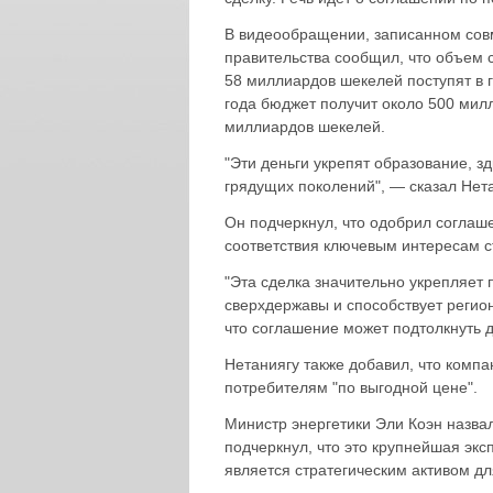
В видеообращении, записанном совм
правительства сообщил, что объем 
58 миллиардов шекелей поступят в г
года бюджет получит около 500 милл
миллиардов шекелей.
"Эти деньги укрепят образование, з
грядущих поколений", — сказал Нета
Он подчеркнул, что одобрил соглаше
соответствия ключевым интересам с
"Эта сделка значительно укрепляет 
сверхдержавы и способствует регио
что соглашение может подтолкнуть др
Нетаниягу также добавил, что комп
потребителям "по выгодной цене".
Министр энергетики Эли Коэн назва
подчеркнул, что это крупнейшая экс
является стратегическим активом дл