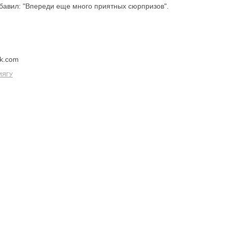
бавил: "Впереди еще много приятных сюрпризов".
ck.com
ИЯГУ