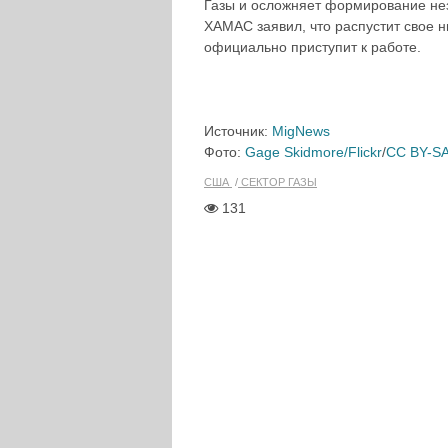
Газы и осложняет формирование нез
ХАМАС заявил, что распустит свое н
официально приступит к работе.
Источник:
MigNews
Фото:
Gage Skidmore/Flickr
/
CC BY-SA
США
СЕКТОР ГАЗЫ
131