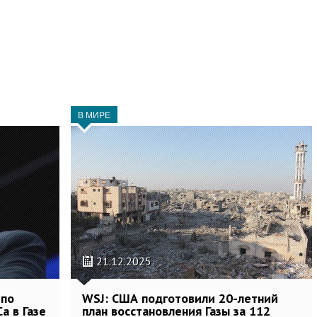
В МИРЕ
21.12.2025
 по
WSJ: США подготовили 20-летний
а в Газе
план восстановления Газы за 112