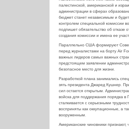
палестинской, американской и изра
администрации в сферах образовани
бюджет станет независимым и буде
контролем специальной комиссии во
подпишет обязательство об отказе о
создания комиссии и имена ее учас
Параллельно США формируют Совет м
перед журналистами на борту Air For
важных лидеров самых важных стран
предстоящем заявлении администра
безопасное место для жизни.
Разработкой плана занимались спе
зять президента Джаред Кушнер. П
сил остается открытым. Администра
войска для поддержания порядка в Га
сталкивается с серьезными трудност
восприняты как оккупационные, а т
вооруженным.
Американские чиновники признают,