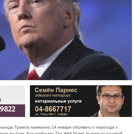
альда Трампа намерена 14 января объявить о переходе к
на по Газе. Как сообщает The Wall Street Journal со ссылкой