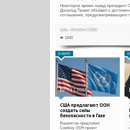
Некоторое время назад президент
Дональд Трамп объявил о достижен
соглашения, предусматривающего п
США
ДОНАЛЬД ТРАМП
1840
В МИРЕ
В
4.11.2025
США предлагают ООН
создать силы
безопасности в Газе
Вашингтон предложил
Совбезу ООН проект