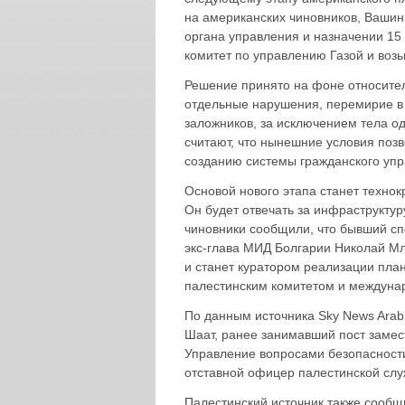
на американских чиновников, Вашин
органа управления и назначении 15
комитет по управлению Газой и возь
Решение принято на фоне относите
отдельные нарушения, перемирие в
заложников, за исключением тела о
считают, что нынешние условия поз
созданию системы гражданского упр
Основой нового этапа станет технок
Он будет отвечать за инфраструктур
чиновники сообщили, что бывший с
экс-глава МИД Болгарии Николай М
и станет куратором реализации пла
палестинским комитетом и междуна
По данным источника Sky News Arabi
Шаат, ранее занимавший пост заме
Управление вопросами безопасности
отставной офицер палестинской слу
Палестинский источник также сообщ