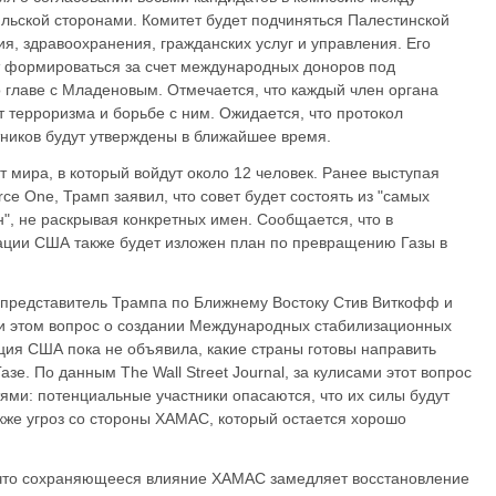
ильской сторонами. Комитет будет подчиняться Палестинской
я, здравоохранения, гражданских услуг и управления. Его
т формироваться за счет международных доноров под
 главе с Младеновым. Отмечается, что каждый член органа
т терроризма и борьбе с ним. Ожидается, что протокол
тников будут утверждены в ближайшее время.
ира, в который войдут около 12 человек. Ранее выступая
ce One, Трамп заявил, что совет будет состоять из "самых
", не раскрывая конкретных имен. Сообщается, что в
ции США также будет изложен план по превращению Газы в
цпредставитель Трампа по Ближнему Востоку Стив Виткофф и
ри этом вопрос о создании Международных стабилизационных
ция США пока не объявила, какие страны готовы направить
зе. По данным The Wall Street Journal, за кулисами этот вопрос
ями: потенциальные участники опасаются, что их силы будут
акже угроз со стороны ХАМАС, который остается хорошо
 что сохраняющееся влияние ХАМАС замедляет восстановление