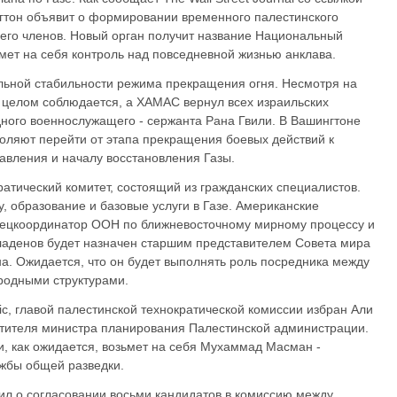
гтон объявит о формировании временного палестинского
 его членов. Новый орган получит название Национальный
мет на себя контроль над повседневной жизнью анклава.
льной стабильности режима прекращения огня. Несмотря на
 целом соблюдается, а ХАМАС вернул всех израильских
дного военнослужащего - сержанта Рана Гвили. В Вашингтоне
воляют перейти от этапа прекращения боевых действий к
авления и началу восстановления Газы.
ратический комитет, состоящий из гражданских специалистов.
у, образование и базовые услуги в Газе. Американские
пецкоординатор ООН по ближневосточному мирному процессу и
ладенов будет назначен старшим представителем Совета мира
на. Ожидается, что он будет выполнять роль посредника между
родными структурами.
c, главой палестинской технократической комиссии избран Али
стителя министра планирования Палестинской администрации.
, как ожидается, возьмет на себя Мухаммад Масман -
жбы общей разведки.
ил о согласовании восьми кандидатов в комиссию между