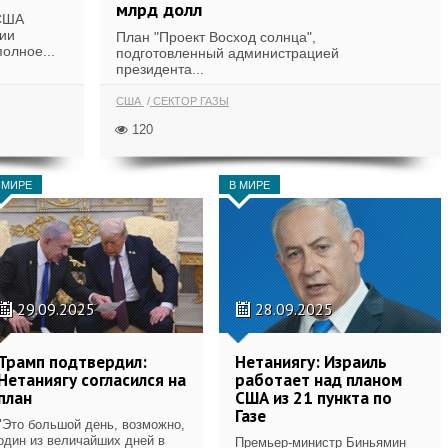
млрд долл
 США
ии
План "Проект Восход солнца",
олное...
подготовленный администрацией
президента...
США
СЕКТОР ГАЗЫ
120
 МИРЕ
В МИРЕ
29.09.2025
28.09.2025
Трамп подтвердил:
Нетаниягу: Израиль
Нетаниягу согласился на
работает над планом
план
США из 21 пункта по
Газе
"Это большой день, возможно,
один из величайших дней в
Премьер-министр Биньямин