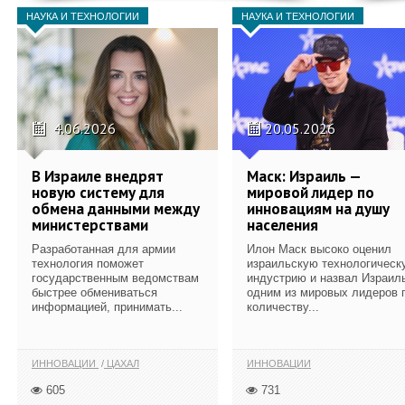
НАУКА И ТЕХНОЛОГИИ
НАУКА И ТЕХНОЛОГИИ
4.06.2026
20.05.2026
В Израиле внедрят
Маск: Израиль —
новую систему для
мировой лидер по
обмена данными между
инновациям на душу
министерствами
населения
Разработанная для армии
Илон Маск высоко оценил
технология поможет
израильскую технологическ
государственным ведомствам
индустрию и назвал Израил
быстрее обмениваться
одним из мировых лидеров 
информацией, принимать...
количеству...
ИННОВАЦИИ
ЦАХАЛ
ИННОВАЦИИ
605
731