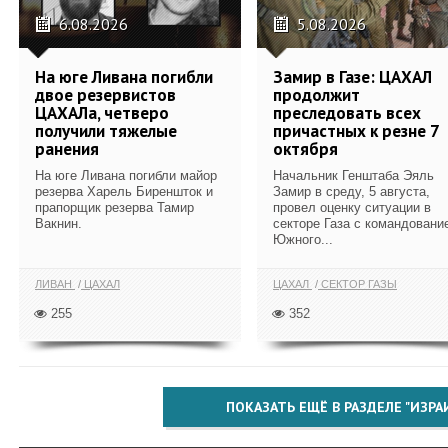
6.08.2026
5.08.2026
На юге Ливана погибли
Замир в Газе: ЦАХАЛ
двое резервистов
продолжит
ЦАХАЛа, четверо
преследовать всех
получили тяжелые
причастных к резне 7
ранения
октября
На юге Ливана погибли майор
Начальник Генштаба Эяль
резерва Харель Биреншток и
Замир в среду, 5 августа,
прапорщик резерва Тамир
провел оценку ситуации в
Вакнин.
секторе Газа с командовани
Южного...
ЛИВАН
ЦАХАЛ
ЦАХАЛ
СЕКТОР ГАЗЫ
255
352
ПОКАЗАТЬ ЕЩЁ В РАЗДЕЛЕ "ИЗРА