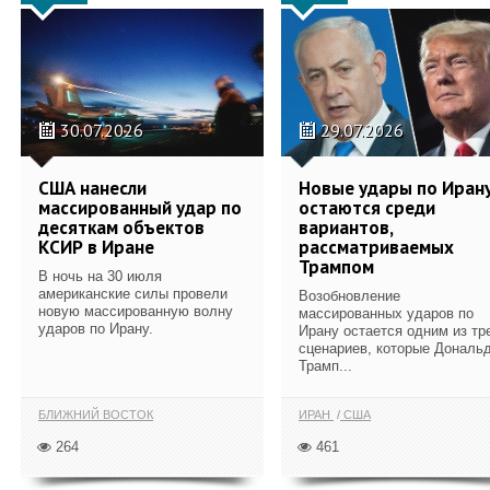
30.07.2026
29.07.2026
США нанесли
Новые удары по Иран
массированный удар по
остаются среди
десяткам объектов
вариантов,
КСИР в Иране
рассматриваемых
Трампом
В ночь на 30 июля
американские силы провели
Возобновление
новую массированную волну
массированных ударов по
ударов по Ирану.
Ирану остается одним из тр
сценариев, которые Дональ
Трамп...
БЛИЖНИЙ ВОСТОК
ИРАН
США
264
461