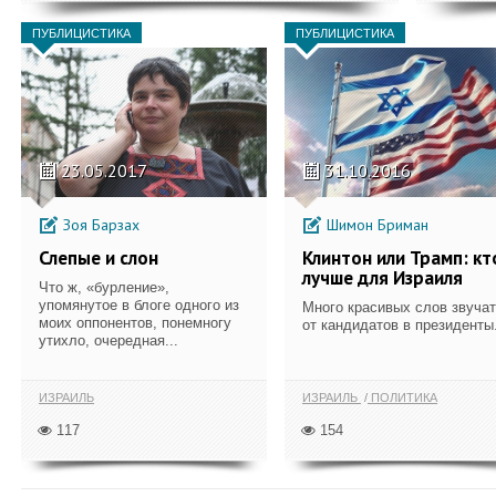
ПУБЛИЦИСТИКА
ПУБЛИЦИСТИКА
23.05.2017
31.10.2016
Зоя Барзах
Шимон Бриман
Слепые и слон
Клинтон или Трамп: кт
лучше для Израиля
Что ж, «бурление»,
упомянутое в блоге одного из
Много красивых слов звучат
моих оппонентов, понемногу
от кандидатов в президенты.
утихло, очередная...
ИЗРАИЛЬ
ИЗРАИЛЬ
ПОЛИТИКА
117
154