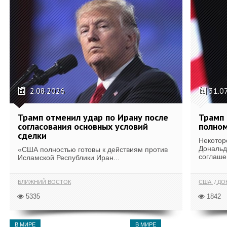
2.08.2026
31.0
Трамп отменил удар по Ирану после
Трамп 
согласования основных условий
полном
сделки
Некотор
Дональд
«США полностью готовы к действиям против
соглаше
Исламской Республики Иран...
БЛИЖНИЙ ВОСТОК
США
ДОН
5335
1842
В МИРЕ
В МИРЕ