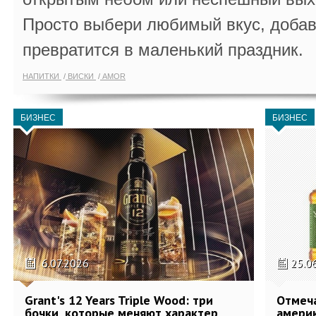
Просто выбери любимый вкус, добав
превратится в маленький праздник.
НАПИТКИ
ВИСКИ
AMOR
БИЗНЕС
БИЗНЕС
6.07.2026
25.0
Grant's 12 Years Triple Wood: три
Отмеч
бочки, которые меняют характер
америк