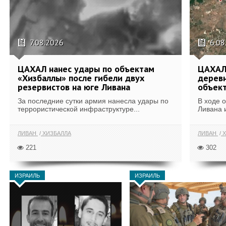
7.08.2026
6.08
ЦАХАЛ нанес удары по объектам
ЦАХАЛ:
«Хизбаллы» после гибели двух
деревн
резервистов на юге Ливана
объек
За последние сутки армия нанесла удары по
В ходе 
террористической инфраструктуре...
Ливана 
ЛИВАН
ХИЗБАЛЛА
ЛИВАН
Х
221
302
ИЗРАИЛЬ
ИЗРАИЛЬ