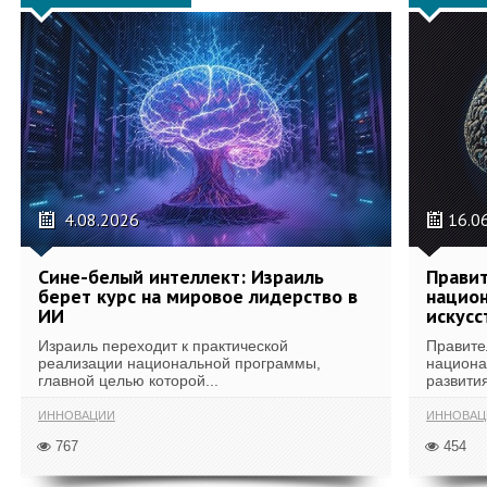
4.08.2026
16.0
Сине-белый интеллект: Израиль
Правит
берет курс на мировое лидерство в
национ
ИИ
искусс
Израиль переходит к практической
Правите
реализации национальной программы,
национа
главной целью которой...
развития
ИННОВАЦИИ
ИННОВАЦ
767
454