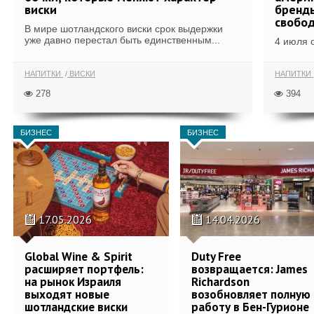
виски
бренды
свобо
В мире шотландского виски срок выдержки
уже давно перестал быть единственным...
4 июля 
НАПИТКИ
ВИСКИ
НАПИТКИ
278
394
БИЗНЕС
БИЗНЕС
17.05.2026
14.04.2026
Global Wine & Spirit
Duty Free
расширяет портфель:
возвращается: James
на рынок Израиля
Richardson
выходят новые
возобновляет полную
шотландские виски
работу в Бен-Гурионе