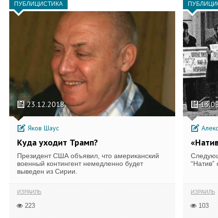
ПУБЛИЦИСТИКА
ПУБЛИЦИ
23.12.2018
13.0
Яков Шаус
Алек
Куда уходит Трамп?
«Натив
Президент США объявил, что американский
Следующ
военный контингент немедленно будет
“Натив” 
выведен из Сирии.
ИЗРАИЛЬ
ИЗРАИЛЬ
223
103