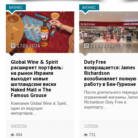
БИЗНЕС
БИЗНЕС
17.05.2026
14.04.2026
Global Wine & Spirit
Duty Free
расширяет портфель:
возвращается: James
на рынок Израиля
Richardson
выходят новые
возобновляет полную
шотландские виски
работу в Бен-Гурионе
Naked Malt и The
После длительного периода
Famous Grouse
ограничений магазины Jame
Richardson Duty Free в
Компания Global Wine & Spirit,
аэропорту...
один из ведущих
импортёров...
НАПИТКИ
ТУРИЗМ
484
731