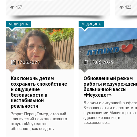
467
422
МЕДИЦИНА
МЕДИЦИНА
17.06.2025
15.06.2025
Как помочь детям
Обновленный режим
сохранять спокойствие
работы медучрежден
и ощущение
больничной кассы
безопасности в
«Меухедет»
нестабильной
В связи с ситуацией в сфер
реальности
безопасности и в соответст
с указаниями Министерства
Эфрат Перец-Томер, старший
здравоохранения, в
клинический психолог южного
воскресенье...
округа «Меухедет»,
объясняет, как создать...