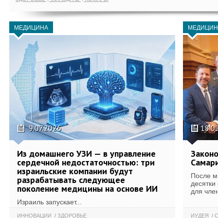
МЕДИЦИНА
МЕДИЦИН
9.07.2026
18.0
Из домашнего УЗИ — в управление
Законо
сердечной недостаточностью: три
Самари
израильские компании будут
После м
разрабатывать следующее
десятки
поколение медицины на основе ИИ
для член
Израиль запускает...
ИННОВАЦИИ
ЗДОРОВЬЕ
ИУДЕЯ
С