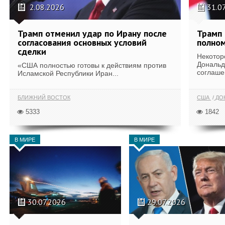
2.08.2026
31.0
Трамп отменил удар по Ирану после
Трамп 
согласования основных условий
полном
сделки
Некотор
Дональд
«США полностью готовы к действиям против
соглаше
Исламской Республики Иран...
БЛИЖНИЙ ВОСТОК
США
ДОН
5333
1842
В МИРЕ
В МИРЕ
30.07.2026
29.07.2026