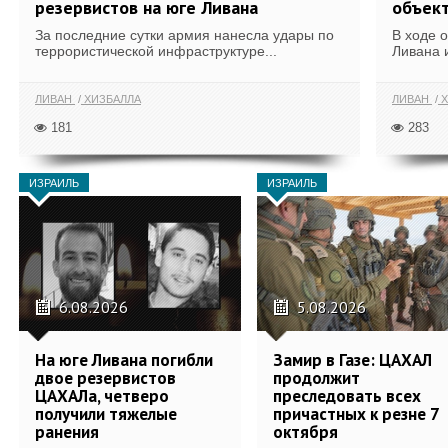
резервистов на юге Ливана
объек
За последние сутки армия нанесла удары по
В ходе 
террористической инфраструктуре...
Ливана 
ЛИВАН
ХИЗБАЛЛА
ЛИВАН
Х
181
283
ИЗРАИЛЬ
ИЗРАИЛЬ
6.08.2026
5.08.2026
На юге Ливана погибли
Замир в Газе: ЦАХАЛ
двое резервистов
продолжит
ЦАХАЛа, четверо
преследовать всех
получили тяжелые
причастных к резне 7
ранения
октября