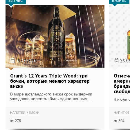
БИЗНЕС
БИЗНЕС
6.07.2026
25.0
Grant's 12 Years Triple Wood: три
Отмеч
бочки, которые меняют характер
америк
виски
бренды
свобо
В мире шотландского виски срок выдержки
уже давно перестал быть единственным...
4 июля 
НАПИТКИ
ВИСКИ
НАПИТКИ
278
394