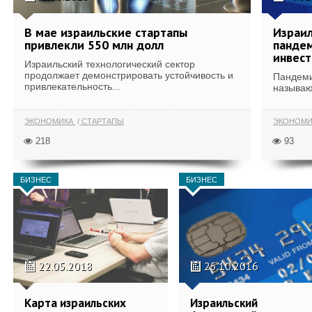
В мае израильские стартапы
Израил
привлекли 550 млн долл
панде
инвес
Израильский технологический сектор
продолжает демонстрировать устойчивость и
Пандеми
привлекательность...
называю
ЭКОНОМИКА
СТАРТАПЫ
ЭКОНОМ
218
93
БИЗНЕС
БИЗНЕС
22.05.2018
25.10.2016
Карта израильских
Израильский