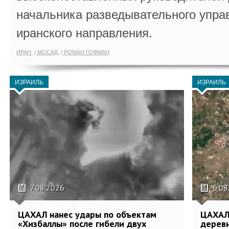
начальника разведывательного упра
иранского направления.
ИРАН
МОСАД
РОМАН ГОФМАН
ИЗРАИЛЬ
ИЗРАИЛЬ
7.08.2026
6.08
ЦАХАЛ нанес удары по объектам
ЦАХАЛ:
«Хизбаллы» после гибели двух
деревн