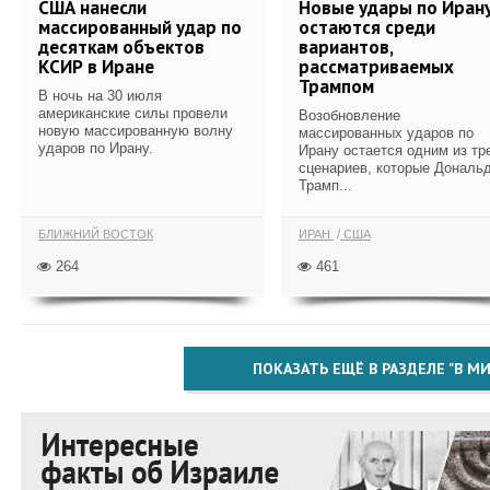
США нанесли
Новые удары по Иран
массированный удар по
остаются среди
десяткам объектов
вариантов,
КСИР в Иране
рассматриваемых
Трампом
В ночь на 30 июля
американские силы провели
Возобновление
новую массированную волну
массированных ударов по
ударов по Ирану.
Ирану остается одним из тр
сценариев, которые Дональ
Трамп...
БЛИЖНИЙ ВОСТОК
ИРАН
США
264
461
ПОКАЗАТЬ ЕЩЁ В РАЗДЕЛЕ "В МИ