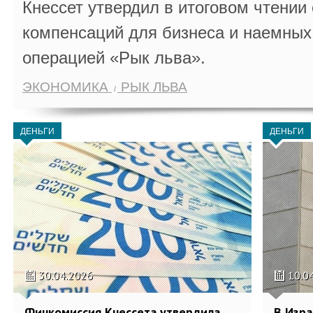
Кнессет утвердил в итоговом чтении
компенсаций для бизнеса и наемных 
операцией «Рык льва».
ЭКОНОМИКА
РЫК ЛЬВА
ДЕНЬГИ
ДЕНЬГИ
30.04.2026
10.0
Финкомиссия Кнессета утвердила
В Изра