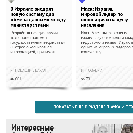
В Израиле внедрят
Маск: Израиль —
новую систему для
мировой лидер по
обмена данными между
инновациям на душу
министерствами
населения
Разработанная для армии
Илон Маск высоко оценил
технология поможет
израильскую технологическ
государственным ведомствам
индустрию и назвал Израил
быстрее обмениваться
одним из мировых лидеров 
информацией, принимать...
количеству...
ИННОВАЦИИ
ЦАХАЛ
ИННОВАЦИИ
601
731
ПОКАЗАТЬ ЕЩЁ В РАЗДЕЛЕ "НАУКА И Т