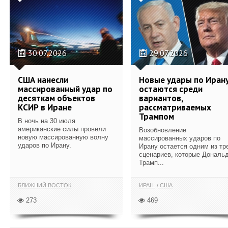
30.07.2026
29.07.2026
США нанесли
Новые удары по Иран
массированный удар по
остаются среди
десяткам объектов
вариантов,
КСИР в Иране
рассматриваемых
Трампом
В ночь на 30 июля
американские силы провели
Возобновление
новую массированную волну
массированных ударов по
ударов по Ирану.
Ирану остается одним из тр
сценариев, которые Дональ
Трамп...
БЛИЖНИЙ ВОСТОК
ИРАН
США
273
469