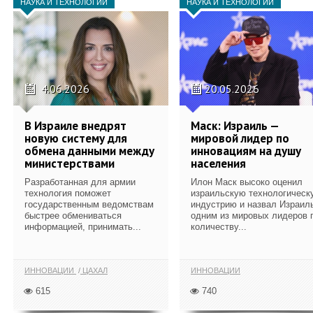
НАУКА И ТЕХНОЛОГИИ
НАУКА И ТЕХНОЛОГИИ
4.06.2026
20.05.2026
В Израиле внедрят
Маск: Израиль —
новую систему для
мировой лидер по
обмена данными между
инновациям на душу
министерствами
населения
Разработанная для армии
Илон Маск высоко оценил
технология поможет
израильскую технологическ
государственным ведомствам
индустрию и назвал Израил
быстрее обмениваться
одним из мировых лидеров 
информацией, принимать...
количеству...
ИННОВАЦИИ
ЦАХАЛ
ИННОВАЦИИ
615
740