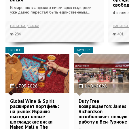
свобо
В мире шотландского виски срок выдержки
уже давно перестал быть единственным...
4 июля 
НАПИТКИ
ВИСКИ
НАПИТКИ
284
401
БИЗНЕС
БИЗНЕС
17.05.2026
14.04.2026
Global Wine & Spirit
Duty Free
расширяет портфель:
возвращается: James
на рынок Израиля
Richardson
выходят новые
возобновляет полную
шотландские виски
работу в Бен-Гурионе
Naked Malt и The