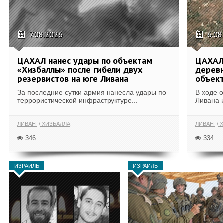
7.08.2026
6.08
ЦАХАЛ нанес удары по объектам
ЦАХАЛ:
«Хизбаллы» после гибели двух
деревн
резервистов на юге Ливана
объек
За последние сутки армия нанесла удары по
В ходе 
террористической инфраструктуре...
Ливана 
ЛИВАН
ХИЗБАЛЛА
ЛИВАН
Х
346
334
ИЗРАИЛЬ
ИЗРАИЛЬ