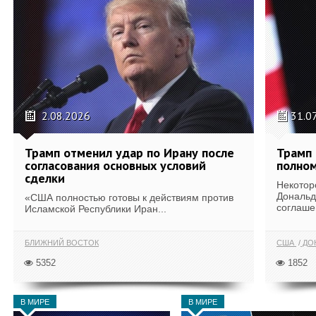
2.08.2026
31.0
Трамп отменил удар по Ирану после
Трамп 
согласования основных условий
полном
сделки
Некотор
Дональд
«США полностью готовы к действиям против
соглаше
Исламской Республики Иран...
БЛИЖНИЙ ВОСТОК
США
ДОН
5352
1852
В МИРЕ
В МИРЕ