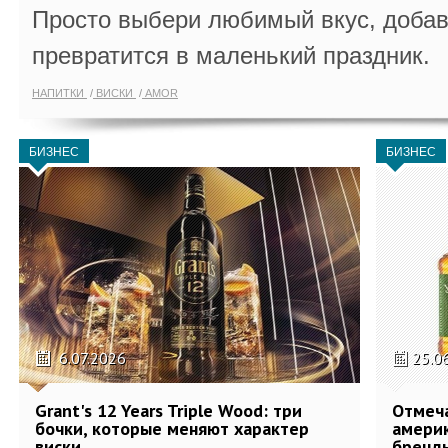
Просто выбери любимый вкус, добав
превратится в маленький праздник.
НАПИТКИ
ВИСКИ
AMOR
БИЗНЕС
БИЗНЕС
6.07.2026
25.0
Grant's 12 Years Triple Wood: три
Отмеч
бочки, которые меняют характер
америк
виски
бренды