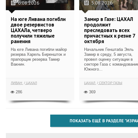
6.08.2026
5.08.2026
На юге Ливана погибли
Замир в Газе: ЦАХАЛ
двое резервистов
продолжит
ЦАХАЛа, четверо
преследовать всех
получили тяжелые
причастных к резне 7
ранения
октября
На юге Ливана погибли майор
Начальник Генштаба Эяль
резерва Харель Биреншток и
Замир в среду, 5 августа,
прапорщик резерва Тамир
провел оценку ситуации в
Вакнин.
секторе Газа с командовани
Южного...
ЛИВАН
ЦАХАЛ
ЦАХАЛ
СЕКТОР ГАЗЫ
286
369
ПОКАЗАТЬ ЕЩЁ В РАЗДЕЛЕ "ИЗРА