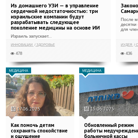
Из домашнего УЗИ — в управление
Законо
сердечной недостаточностью: три
Самари
израильские компании будут
После м
разрабатывать следующее
десятки
поколение медицины на основе ИИ
для член
Израиль запускает...
ИННОВАЦИИ
ЗДОРОВЬЕ
ИУДЕЯ
С
478
436
МЕДИЦИНА
МЕДИЦИНА
17.06.2025
15.06.2025
Как помочь детям
Обновленный режим
сохранять спокойствие
работы медучрежден
и ощущение
больничной кассы