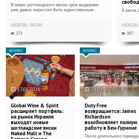
свобо
В мире шотландского виски срок выдержки
уже давно перестал быть единственным...
4 июля 
НАПИТКИ
ВИСКИ
НАПИТКИ
273
387
БИЗНЕС
БИЗНЕС
17.05.2026
14.04.2026
Global Wine & Spirit
Duty Free
расширяет портфель:
возвращается: James
на рынок Израиля
Richardson
выходят новые
возобновляет полную
шотландские виски
работу в Бен-Гурионе
Naked Malt и The
После длительного периода
Famous Grouse