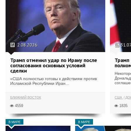
2.08.2026
31.0
Трамп отменил удар по Ирану после
Трамп 
согласования основных условий
полном
сделки
Некотор
Дональд
«США полностью готовы к действиям против
соглаше
Исламской Республики Иран...
БЛИЖНИЙ ВОСТОК
США
ДОН
4559
1835
В МИРЕ
В МИРЕ