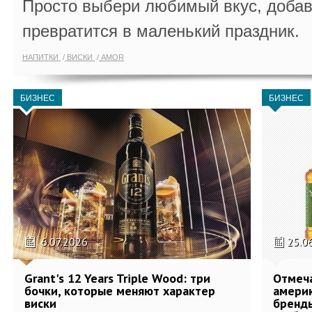
Просто выбери любимый вкус, добав
превратится в маленький праздник.
НАПИТКИ
ВИСКИ
AMOR
БИЗНЕС
БИЗНЕС
6.07.2026
25.0
Grant's 12 Years Triple Wood: три
Отмеч
бочки, которые меняют характер
америк
виски
бренды