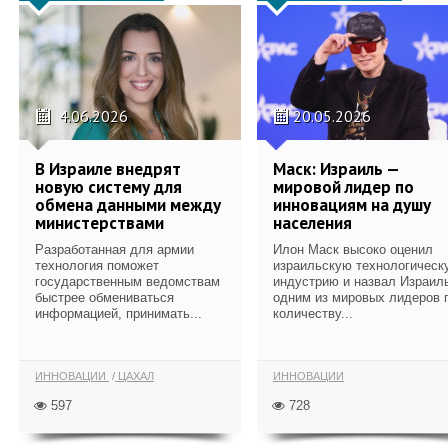
4.06.2026
20.05.2026
В Израиле внедрят
Маск: Израиль —
новую систему для
мировой лидер по
обмена данными между
инновациям на душу
министерствами
населения
Разработанная для армии
Илон Маск высоко оценил
технология поможет
израильскую технологическ
государственным ведомствам
индустрию и назвал Израил
быстрее обмениваться
одним из мировых лидеров 
информацией, принимать...
количеству...
ИННОВАЦИИ
ЦАХАЛ
ИННОВАЦИИ
597
728