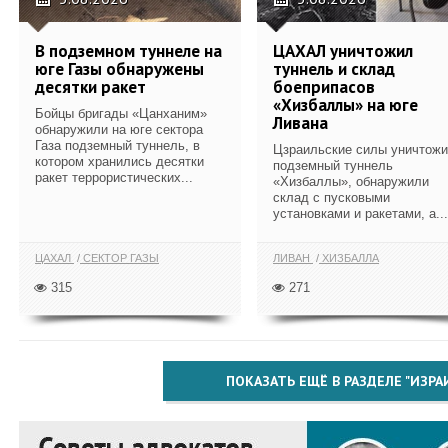
В подземном туннеле на
ЦАХАЛ уничтожил
юге Газы обнаружены
туннель и склад
десятки ракет
боеприпасов
«Хизбаллы» на юге
Бойцы бригады «Цанханим»
Ливана
обнаружили на юге сектора
Газа подземный туннель, в
Цзраильские силы уничтож
котором хранились десятки
подземный туннель
ракет террористических...
«Хизбаллы», обнаружили
склад с пусковыми
установками и ракетами, а...
ЦАХАЛ
СЕКТОР ГАЗЫ
ЛИВАН
ХИЗБАЛЛА
315
271
ПОКАЗАТЬ ЕЩЁ В РАЗДЕЛЕ "ИЗРА