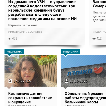
Из домашнего УЗИ — в управление
Законо
сердечной недостаточностью: три
Самари
израильские компании будут
После м
разрабатывать следующее
десятки
поколение медицины на основе ИИ
для член
Израиль запускает...
ИННОВАЦИИ
ЗДОРОВЬЕ
ИУДЕЯ
С
461
412
МЕДИЦИНА
МЕДИЦИНА
17.06.2025
15.06.2025
Как помочь детям
Обновленный режим
сохранять спокойствие
работы медучрежден
и ощущение
больничной кассы