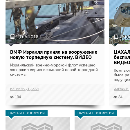
19.06.2018
27.0
ВМФ Израиля принял на вооружение
ЦАХАЛ
новую торпедную систему. ВИДЕО
беспил
ВИДЕ
Израильский военно-морской флот успешно
завершил серию испытаний новой торпедной
Компьют
системы.
была ра
ведущих 
ИЗРАИЛЬ
ЦАХАЛ
ИЗРАИЛЬ
104
84
НАУКА И ТЕХНОЛОГИИ
НАУКА И ТЕХНОЛОГИИ