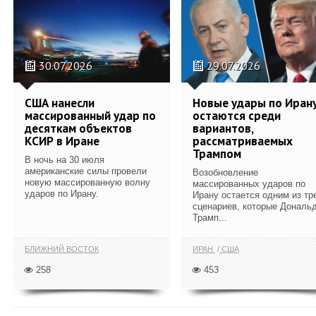
30.07.2026
29.07.2026
США нанесли
Новые удары по Иран
массированный удар по
остаются среди
десяткам объектов
вариантов,
КСИР в Иране
рассматриваемых
Трампом
В ночь на 30 июля
американские силы провели
Возобновление
новую массированную волну
массированных ударов по
ударов по Ирану.
Ирану остается одним из тр
сценариев, которые Дональ
Трамп...
БЛИЖНИЙ ВОСТОК
ИРАН
США
258
453