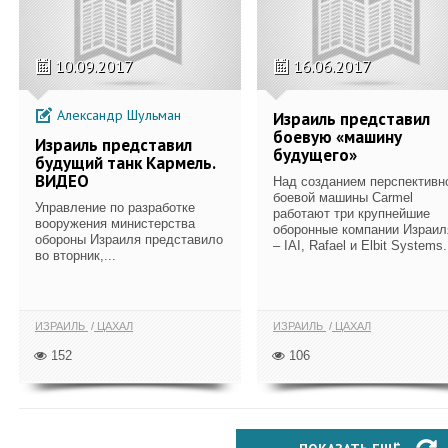
10.09.2017
16.06.2017
Александр Шульман
Израиль представил
боевую «машину
Израиль представил
будущего»
будущий танк Кармель.
ВИДЕО
Над созданием перспективн
боевой машины Carmel
Управление по разработке
работают три крупнейшие
вооружения министерства
оборонные компании Израил
обороны Израиля представило
– IAI, Rafael и Elbit Systems..
во вторник,...
ИЗРАИЛЬ
ЦАХАЛ
ИЗРАИЛЬ
ЦАХАЛ
152
106