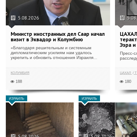
5.08.2026
5.08
Министр иностранных дел Саар начал
ЦАХАЛ
визит в Эквадор и Колумбию
теракт
Эзра и
«Благодаря решительным и системным
дипломатическим усилиям нам удалось
Пресс-с
укрепить и обновить отношения Израиля...
расслед
КОЛУМБИЯ
ЦАХАЛ
Т
188
180
ИЗРАИЛЬ
ИЗРАИЛЬ
5.08.2026
5.08.2026