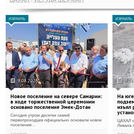
ИЗРАИЛЬ
ИЗРАИЛЬ
9.08.2026
9.08
Новое поселение на севере Самарии:
На юг
в ходе торжественной церемонии
подзе
основано поселение Эмек-Дотан
изъял 
устан
Сегодня утром десятки семей
первопроходцев официально основали новое
ЦАХАЛ с
поселение...
Ливана 