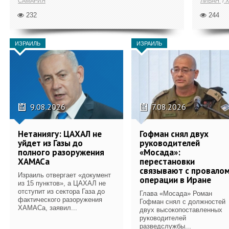
САМАРИЯ
ЛИВАН
Х
232
244
ИЗРАИЛЬ
ИЗРАИЛЬ
9.08.2026
7.08.2026
Нетаниягу: ЦАХАЛ не
Гофман снял двух
уйдет из Газы до
руководителей
полного разоружения
«Мосада»:
ХАМАСа
перестановки
связывают с провало
Израиль отвергает «документ
операции в Иране
из 15 пунктов», а ЦАХАЛ не
отступит из сектора Газа до
Глава «Мосада» Роман
фактического разоружения
Гофман снял с должностей
ХАМАСа, заявил...
двух высокопоставленных
руководителей
разведслужбы...