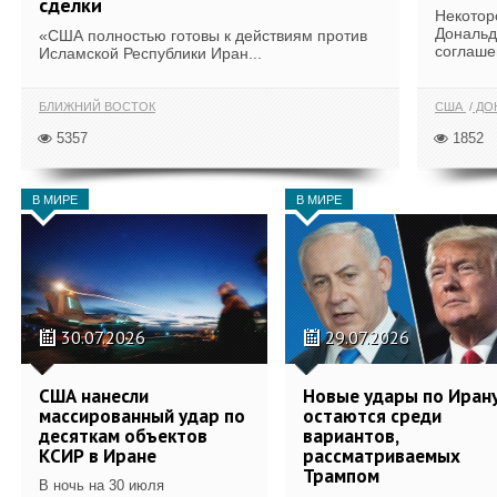
сделки
Некотор
Дональд
«США полностью готовы к действиям против
соглаше
Исламской Республики Иран...
БЛИЖНИЙ ВОСТОК
США
ДОН
5357
1852
В МИРЕ
В МИРЕ
30.07.2026
29.07.2026
США нанесли
Новые удары по Иран
массированный удар по
остаются среди
десяткам объектов
вариантов,
КСИР в Иране
рассматриваемых
Трампом
В ночь на 30 июля