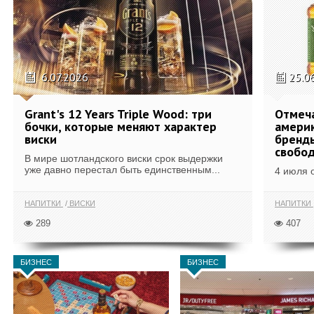
6.07.2026
25.0
Grant's 12 Years Triple Wood: три
Отмеч
бочки, которые меняют характер
америк
виски
бренды
свобо
В мире шотландского виски срок выдержки
уже давно перестал быть единственным...
4 июля 
НАПИТКИ
ВИСКИ
НАПИТКИ
289
407
БИЗНЕС
БИЗНЕС