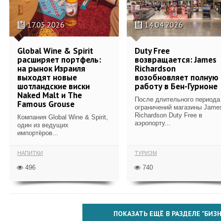
17.05.2026
14.04.2026
Global Wine & Spirit
Duty Free
расширяет портфель:
возвращается: James
на рынок Израиля
Richardson
выходят новые
возобновляет полную
шотландские виски
работу в Бен-Гурионе
Naked Malt и The
После длительного периода
Famous Grouse
ограничений магазины Jame
Richardson Duty Free в
Компания Global Wine & Spirit,
аэропорту...
один из ведущих
импортёров...
НАПИТКИ
ТУРИЗМ
496
740
ПОКАЗАТЬ ЕЩЁ В РАЗДЕЛЕ "БИЗН