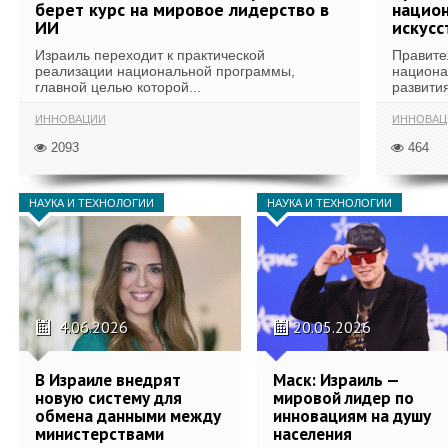
берет курс на мировое лидерство в
национ
ИИ
искусс
Израиль переходит к практической
Правите
реализации национальной программы,
национа
главной целью которой...
развития
ИННОВАЦИИ
ИННОВАЦ
2093
464
НАУКА И ТЕХНОЛОГИИ
НАУКА И ТЕХНОЛОГИИ
4.06.2026
20.05.2026
В Израиле внедрят
Маск: Израиль —
новую систему для
мировой лидер по
обмена данными между
инновациям на душу
министерствами
населения