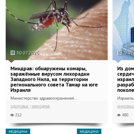
30.07.2026
9.07
Миндрав: обнаружены комары,
Из дом
заражённые вирусом лихорадки
сердеч
Западного Нила, на территории
израил
регионального совета Тамар на юге
разра
Израиля
поколе
Министерство здравоохранения...
Израиль 
ЗДОРОВЬЕ
МИНЗДРАВ
ИННОВА
212
480
МЕДИЦИНА
МЕДИЦИНА