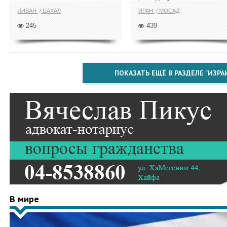
ЛИВАН
ЦАХАЛ
ИРАН
МОСАД
245
439
ПОКАЗАТЬ ЕЩЁ В РАЗДЕЛЕ "ИЗРА
В мире