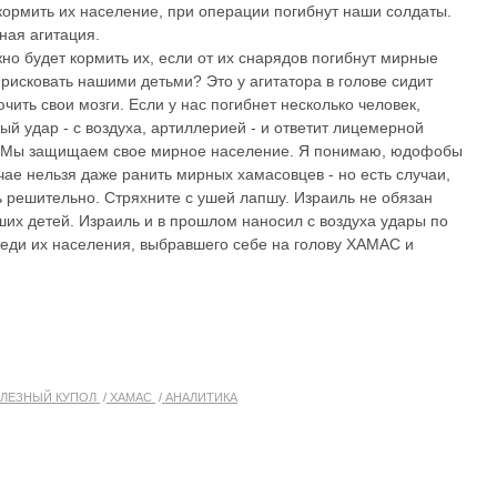
кормить их население, при операции погибнут наши солдаты.
ная агитация.
жно будет кормить их, если от их снарядов погибнут мирные
рисковать нашими детьми? Это у агитатора в голове сидит
чить свои мозги. Если у нас погибнет несколько человек,
й удар - с воздуха, артиллерией - и ответит лицемерной
: Мы защищаем свое мирное население. Я понимаю, юдофобы
чае нельзя даже ранить мирных хамасовцев - но есть случаи,
ь решительно. Стряхните с ушей лапшу. Израиль не обязан
их детей. Израиль и в прошлом наносил с воздуха удары по
реди их населения, выбравшего себе на голову ХАМАС и
ЛЕЗНЫЙ КУПОЛ
ХАМАС
АНАЛИТИКА