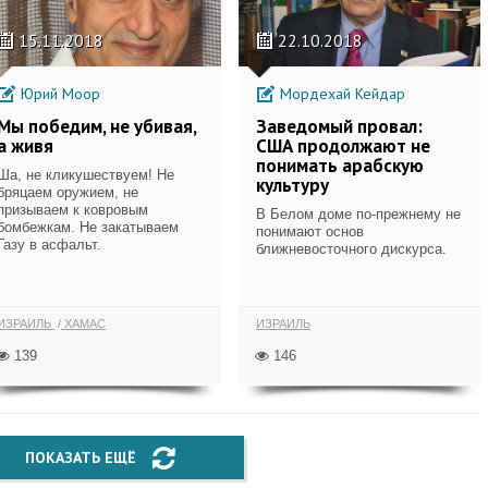
15.11.2018
22.10.2018
Юрий Моор
Мордехай Кейдар
Мы победим, не убивая,
Заведомый провал:
а живя
США продолжают не
понимать арабскую
Ша, не кликушествуем! Не
культуру
бряцаем оружием, не
призываем к ковровым
В Белом доме по-прежнему не
бомбежкам. Не закатываем
понимают основ
Газу в асфальт.
ближневосточного дискурса.
ИЗРАИЛЬ
ХАМАС
ИЗРАИЛЬ
139
146
ПОКАЗАТЬ ЕЩЁ