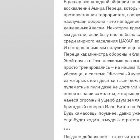
В разгар всенародной эйфории по п
восхвалений Амира Переца, который
противостояния террористам, вооруж
наилучшая оборона - это нападение
дешевенький касам. Некоторое врем
мы делали, если бы у нас не было с
среди мирного населения ЦАХАЛ во
И сегодня ночью мы получили еще о
Переца как министра обороны и близо
Этой ночью в Газе несколько раз вы
просто тренировались – на нашем Ю
убежища, а система "Железный купол"
из которых стоит десятки тысяч дол
пулеметные пули даже не достигли н
подняты наши самолеты, которые д
нанеся огромный ущерб двум землянк
бригадный генерал Илан Битон на Ре
Будь хамасовцы поумнее, давно уже 
еще будет ходить в мудрых стратега
****
Позднее добавление – ответ читате