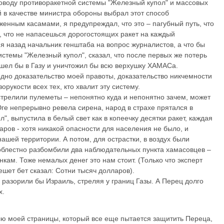
оводу противоракетной системы "Железный купол" и массовых
 в качестве министра обороны выбрал этот способ
енным касамами, я предупреждал, что это – пагубный путь, что
, что не напасешься дорогостоящих ракет на каждый
я назад начальник генштаба на вопрос журналистов, а что бы
истемы "Железный купол", сказал, что после первых же потерь
шел бы в Газу и уничтожил бы всю верхушку ХАМАСа.
дно доказательство моей правоты, доказательство никчемности
рукости всех тех, кто хвалит эту систему.
стрелили пулеметы – непонятно куда и непонятно зачем, может
ге непрерывно ревела сирена, народ в страхе прятался в
, выпустила в белый свет как в копеечку десятки ракет, каждая
ларов - хотя никакой опасности для населения не было, и
ашей территории. А потом, для острастки, в воздух были
облестно разбомбили два наблюдательных пункта хамасовцев –
ам. Тоже немалых денег это нам стоит. (Только что эксперт
шет бет сказал: Сотни тысяч долларов).
разорили бы Израиль, стреляя у границ Газы. А Перец долго
х.
лю моей страницы, который все еще пытается защитить Переца,