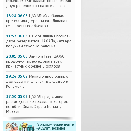
объектам «Хизбаллы» после гибели
двух резервистов на юге Ливана
13:28 06.08
ЦАХАЛ: «Хизбалла»
превратила деревни юга Ливана в
сеть военных объектов
11:52 06.08
На юге Ливана погибли
двое резервистов ЦАХАЛа, четверо
получили тяжелые ранения
20:01 05.08
Замир в Газе: ЦАХАЛ
продолжит преследовать всех
причастных к резне 7 октября
19:26 05.08
Министр иностранных
дел Саар начал визит в Эквадор и
Колумбию
17:50 05.08
ЦАХАЛ представил
расследование теракта, в котором
погибли Юваль Эзра и Бениягу
Меллет