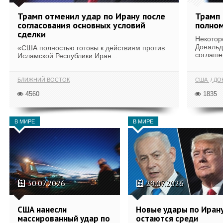
Трамп отменил удар по Ирану после
Трамп 
согласования основных условий
полном
сделки
Некотор
Дональд
«США полностью готовы к действиям против
соглаше
Исламской Республики Иран...
БЛИЖНИЙ ВОСТОК
США
ДОН
4560
1835
В МИРЕ
В МИРЕ
30.07.2026
29.07.2026
США нанесли
Новые удары по Иран
массированный удар по
остаются среди