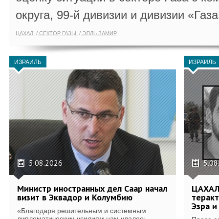
округа, 99-й дивизии и дивизии «Газа
ЦАХАЛ
СЕКТОР ГАЗЫ
ЭЯЛЬ ЗАМИР
ИЗРАИЛЬ
ИЗРАИЛЬ
5.08.2026
5.08
Министр иностранных дел Саар начал
ЦАХАЛ
визит в Эквадор и Колумбию
теракт
Эзра и
«Благодаря решительным и системным
дипломатическим усилиям нам удалось