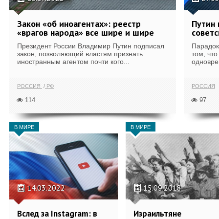
Закон «об иноагентах»: реестр
Путин
«врагов народа» все шире и шире
советс
Президент России Владимир Путин подписал
Парадок
закон, позволяющий властям признать
том, что
иностранным агентом почти кого...
одновре
РОССИЯ
РФ
РОССИЯ
114
97
В МИРЕ
В МИРЕ
14.03.2022
15.09.2018
Вслед за Instagram: в
Израильтяне