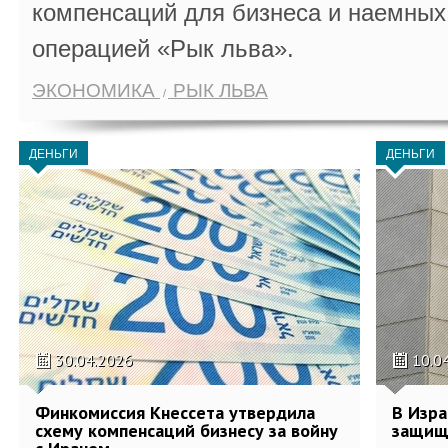
компенсаций для бизнеса и наемных 
операцией «Рык льва».
ЭКОНОМИКА
РЫК ЛЬВА
ДЕНЬГИ
ДЕНЬГИ
30.04.2026
10.0
Финкомиссия Кнессета утвердила
В Изра
схему компенсаций бизнесу за войну
защищ