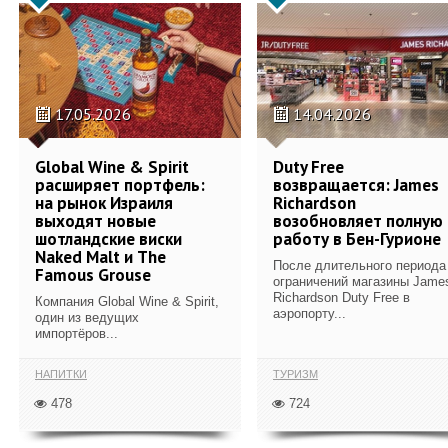
17.05.2026
14.04.2026
Global Wine & Spirit
Duty Free
расширяет портфель:
возвращается: James
на рынок Израиля
Richardson
выходят новые
возобновляет полную
шотландские виски
работу в Бен-Гурионе
Naked Malt и The
После длительного периода
Famous Grouse
ограничений магазины Jame
Richardson Duty Free в
Компания Global Wine & Spirit,
аэропорту...
один из ведущих
импортёров...
НАПИТКИ
ТУРИЗМ
478
724