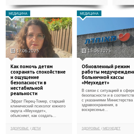
МЕДИЦИНА
МЕДИЦИНА
17.06.2025
15.06.2025
Как помочь детям
Обновленный режим
сохранять спокойствие
работы медучрежден
и ощущение
больничной кассы
безопасности в
«Меухедет»
нестабильной
В связи с ситуацией в сфер
реальности
безопасности и в соответст
с указаниями Министерства
Эфрат Перец-Томер, старший
здравоохранения, в
клинический психолог южного
воскресенье...
округа «Меухедет»,
объясняет, как создать...
ЗДОРОВЬЕ
ДЕТИ
ЗДОРОВЬЕ
МЕУХЕДЕТ