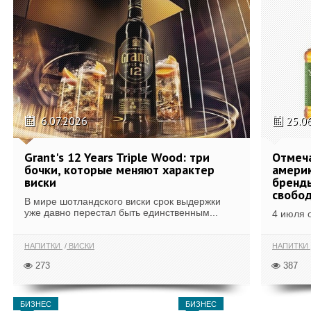
6.07.2026
25.0
Grant's 12 Years Triple Wood: три
Отмеч
бочки, которые меняют характер
америк
виски
бренды
свобо
В мире шотландского виски срок выдержки
уже давно перестал быть единственным...
4 июля 
НАПИТКИ
ВИСКИ
НАПИТКИ
273
387
БИЗНЕС
БИЗНЕС