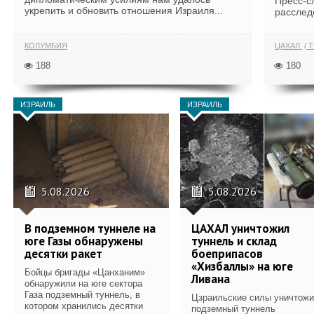
Пресс-с
укрепить и обновить отношения Израиля...
расслед
КОЛУМБИЯ
ЦАХАЛ
Т
188
180
ИЗРАИЛЬ
ИЗРАИЛЬ
5.08.2026
5.08.2026
В подземном туннеле на
ЦАХАЛ уничтожил
юге Газы обнаружены
туннель и склад
десятки ракет
боеприпасов
«Хизбаллы» на юге
Бойцы бригады «Цанханим»
Ливана
обнаружили на юге сектора
Газа подземный туннель, в
Цзраильские силы уничтож
котором хранились десятки
подземный туннель