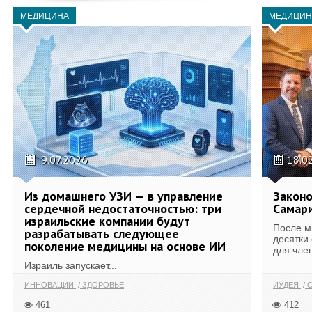
МЕДИЦИНА
МЕДИЦИН
9.07.2026
18.0
Из домашнего УЗИ — в управление
Законо
сердечной недостаточностью: три
Самари
израильские компании будут
После м
разрабатывать следующее
десятки
поколение медицины на основе ИИ
для член
Израиль запускает...
ИННОВАЦИИ
ЗДОРОВЬЕ
ИУДЕЯ
С
461
412