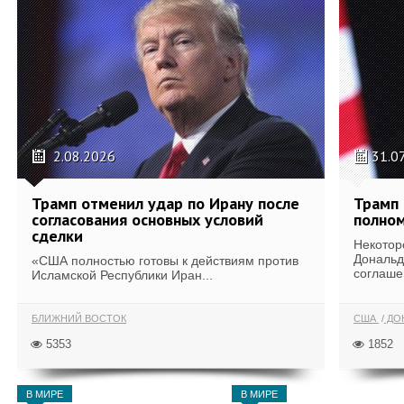
2.08.2026
31.0
Трамп отменил удар по Ирану после
Трамп 
согласования основных условий
полном
сделки
Некотор
Дональд
«США полностью готовы к действиям против
соглаше
Исламской Республики Иран...
БЛИЖНИЙ ВОСТОК
США
ДОН
5353
1852
В МИРЕ
В МИРЕ