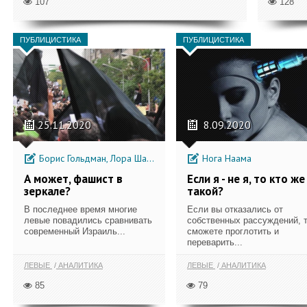
107
128
ПУБЛИЦИСТИКА
ПУБЛИЦИСТИКА
25.11.2020
8.09.2020
Борис Гольдман, Лора Шавит
Нога Наама
А может, фашист в
Если я - не я, то кто же
зеркале?
такой?
В последнее время многие
Если вы отказались от
левые повадились сравнивать
собственных рассуждений, 
современный Израиль...
сможете проглотить и
переварить...
ЛЕВЫЕ
АНАЛИТИКА
ЛЕВЫЕ
АНАЛИТИКА
85
79