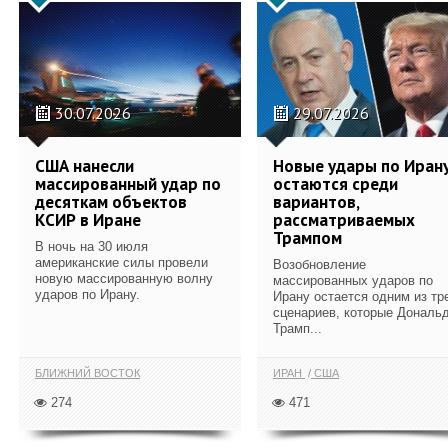
30.07.2026
29.07.2026
США нанесли
Новые удары по Иран
массированный удар по
остаются среди
десяткам объектов
вариантов,
КСИР в Иране
рассматриваемых
Трампом
В ночь на 30 июля
американские силы провели
Возобновление
новую массированную волну
массированных ударов по
ударов по Ирану.
Ирану остается одним из тр
сценариев, которые Дональ
Трамп...
БЛИЖНИЙ ВОСТОК
ИРАН
США
274
471