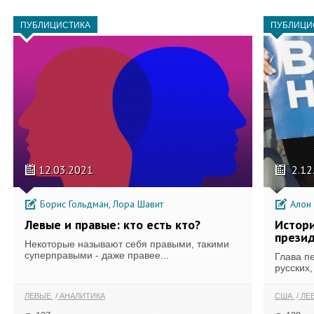
ПУБЛИЦИСТИКА
ПУБЛИЦИ
12.03.2021
2.12
Борис Гольдман, Лора Шавит
Алон 
Левые и правые: кто есть кто?
Истор
прези
Некоторые называют себя правыми, такими
суперправыми - даже правее...
Глава п
русских, 
ЛЕВЫЕ
АНАЛИТИКА
США
ЛЕ