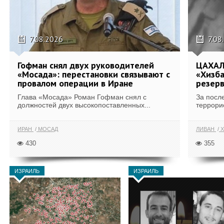
7.08.2026
7.08
Гофман снял двух руководителей
ЦАХАЛ
«Мосада»: перестановки связывают с
«Хизба
провалом операции в Иране
резерв
Глава «Мосада» Роман Гофман снял с
За посл
должностей двух высокопоставленных...
террори
ИРАН
МОСАД
ЛИВАН
Х
430
355
ИЗРАИЛЬ
ИЗРАИЛЬ