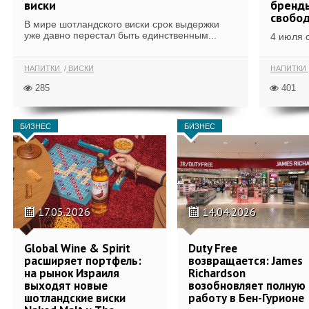
виски
бренды
свобо
В мире шотландского виски срок выдержки
уже давно перестал быть единственным...
4 июля 
НАПИТКИ
ВИСКИ
НАПИТКИ
285
401
БИЗНЕС
БИЗНЕС
17.05.2026
14.04.2026
Global Wine & Spirit
Duty Free
расширяет портфель:
возвращается: James
на рынок Израиля
Richardson
выходят новые
возобновляет полную
шотландские виски
работу в Бен-Гурионе