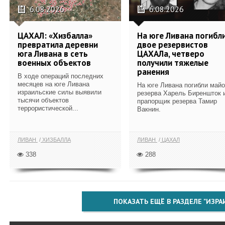
6.08.2026
6.08.2026
ЦАХАЛ: «Хизбалла»
На юге Ливана погибл
превратила деревни
двое резервистов
юга Ливана в сеть
ЦАХАЛа, четверо
военных объектов
получили тяжелые
ранения
В ходе операций последних
месяцев на юге Ливана
На юге Ливана погибли май
израильские силы выявили
резерва Харель Биреншток 
тысячи объектов
прапорщик резерва Тамир
террористической...
Вакнин.
ЛИВАН
ХИЗБАЛЛА
ЛИВАН
ЦАХАЛ
338
288
ПОКАЗАТЬ ЕЩЁ В РАЗДЕЛЕ "ИЗРА