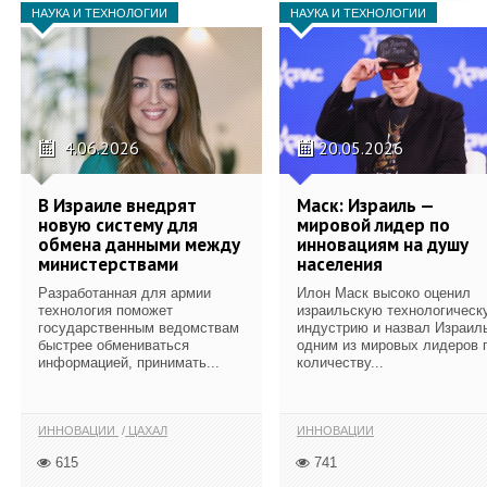
НАУКА И ТЕХНОЛОГИИ
НАУКА И ТЕХНОЛОГИИ
4.06.2026
20.05.2026
В Израиле внедрят
Маск: Израиль —
новую систему для
мировой лидер по
обмена данными между
инновациям на душу
министерствами
населения
Разработанная для армии
Илон Маск высоко оценил
технология поможет
израильскую технологическ
государственным ведомствам
индустрию и назвал Израил
быстрее обмениваться
одним из мировых лидеров 
информацией, принимать...
количеству...
ИННОВАЦИИ
ЦАХАЛ
ИННОВАЦИИ
615
741