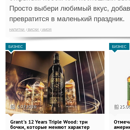
Просто выбери любимый вкус, добав
превратится в маленький праздник.
НАПИТКИ
ВИСКИ
AMOR
БИЗНЕС
БИЗНЕС
6.07.2026
25.0
Grant's 12 Years Triple Wood: три
Отмеч
бочки, которые меняют характер
америк