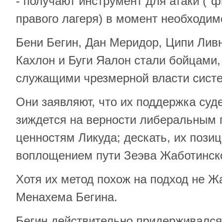
- получают инструмент для атаки ("ф
правого лагеря) в момент необходим
Бени Бегин, Дан Меридор, Ципи Лив
Кахлон и Буги Яалон стали бойцами, 
служащими чрезмерной власти сист
Они заявляют, что их поддержка суд
зиждется на верности либеральным 
ценностям Ликуда; дескать, их пози
воплощением пути Зеэва Жаботинско
Хотя их метод похож на подход не Жа
Менахема Бегина.
Бегин действительно придерживался