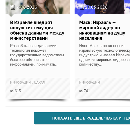
4.06.2026
20.05.2026
В Израиле внедрят
Маск: Израиль —
новую систему для
мировой лидер по
обмена данными между
инновациям на душу
министерствами
населения
Разработанная для армии
Илон Маск высоко оценил
технология поможет
израильскую технологическ
государственным ведомствам
индустрию и назвал Израил
быстрее обмениваться
одним из мировых лидеров 
информацией, принимать...
количеству...
ИННОВАЦИИ
ЦАХАЛ
ИННОВАЦИИ
615
741
ПОКАЗАТЬ ЕЩЁ В РАЗДЕЛЕ "НАУКА И Т