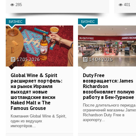
285
401
БИЗНЕС
БИЗНЕС
17.05.2026
14.04.2026
Global Wine & Spirit
Duty Free
расширяет портфель:
возвращается: James
на рынок Израиля
Richardson
выходят новые
возобновляет полную
шотландские виски
работу в Бен-Гурионе
Naked Malt и The
После длительного периода
Famous Grouse
ограничений магазины Jame
Richardson Duty Free в
Компания Global Wine & Spirit,
аэропорту...
один из ведущих
импортёров...