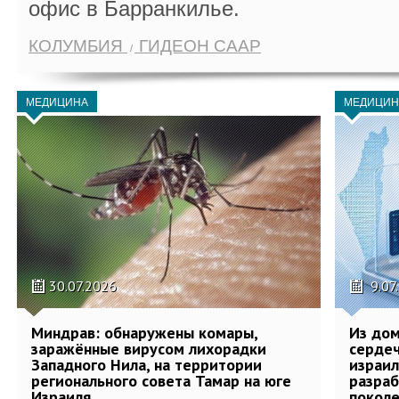
офис в Барранкилье.
КОЛУМБИЯ
ГИДЕОН СААР
МЕДИЦИНА
МЕДИЦИН
30.07.2026
9.07
Миндрав: обнаружены комары,
Из дом
заражённые вирусом лихорадки
сердеч
Западного Нила, на территории
израил
регионального совета Тамар на юге
разра
Израиля
поколе