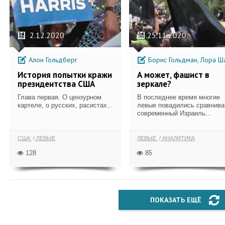
2.12.2020
25.11.2020
Алон Гольдберг
Борис Гольдман, Лора Шави
История попытки кражи
А может, фашист в
президентства США
зеркале?
Глава первая. О цензурном
В последнее время многие
картеле, о русских, расистах...
левые повадились сравнива
современный Израиль...
США
ЛЕВЫЕ
ЛЕВЫЕ
АНАЛИТИКА
128
85
ПОКАЗАТЬ ЕЩЁ