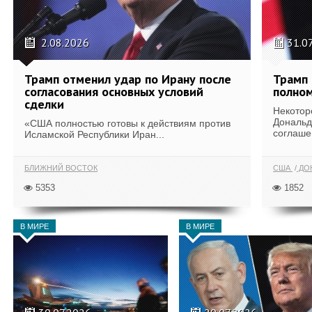
2.08.2026
31.0
Трамп отменил удар по Ирану после
Трамп 
согласования основных условий
полном
сделки
Некотор
Дональд
«США полностью готовы к действиям против
соглаше
Исламской Республики Иран...
БЛИЖНИЙ ВОСТОК
США
ДОН
5353
1852
В МИРЕ
В МИРЕ