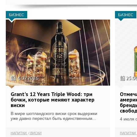
БИЗНЕС
БИЗНЕС
6.07.2026
25.0
Grant's 12 Years Triple Wood: три
Отмеч
бочки, которые меняют характер
америк
виски
бренды
свобо
В мире шотландского виски срок выдержки
уже давно перестал быть единственным...
4 июля 
НАПИТКИ
ВИСКИ
НАПИТКИ