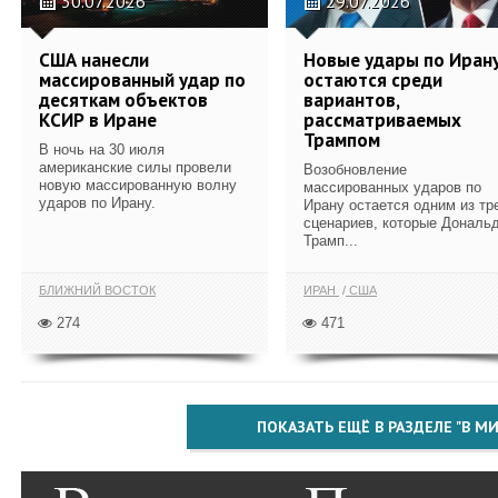
30.07.2026
29.07.2026
США нанесли
Новые удары по Иран
массированный удар по
остаются среди
десяткам объектов
вариантов,
КСИР в Иране
рассматриваемых
Трампом
В ночь на 30 июля
американские силы провели
Возобновление
новую массированную волну
массированных ударов по
ударов по Ирану.
Ирану остается одним из тр
сценариев, которые Дональ
Трамп...
БЛИЖНИЙ ВОСТОК
ИРАН
США
274
471
ПОКАЗАТЬ ЕЩЁ В РАЗДЕЛЕ "В МИ