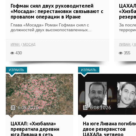
Гофман снял двух руководителей
ЦАХАЛ
«Мосада»: перестановки связывают с
«Хизба
провалом операции в Иране
резерв
Глава «Мосада» Роман Гофман снял с
За посл
должностей двух высокопоставленных...
террори
ИРАН
МОСАД
ЛИВАН
Х
430
355
ИЗРАИЛЬ
ИЗРАИЛЬ
6.08.2026
6.08.2026
ЦАХАЛ: «Хизбалла»
На юге Ливана погибл
превратила деревни
двое резервистов
юга Ливана в сеть
ЦАХАЛа, четверо