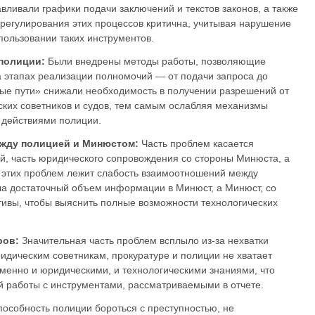
вливали графики подачи заключений и текстов законов, а также
 регулирования этих процессов критична, учитывая нарушение
пользовании таких инструментов.
полиции:
Были внедрены методы работы, позволяющие
 этапах реализации полномочий — от подачи запроса до
ые пути» снижали необходимость в получении разрешений от
ских советников и судов, тем самым ослабляя механизмы
а действиями полиции.
ежду полицией и Минюстом:
Часть проблем касается
, часть юридического сопровождения со стороны Минюста, а
е этих проблем лежит слабость взаимоотношений между
ла достаточный объем информации в Минюст, а Минюст, со
тивы, чтобы выяснить полные возможности технологических
ров:
Значительная часть проблем всплыло из-за нехватки
идическим советникам, прокуратуре и полиции не хватает
енно и юридическими, и технологическими знаниями, что
 работы с инструментами, рассматриваемыми в отчете.
пособность полиции бороться с преступностью, не