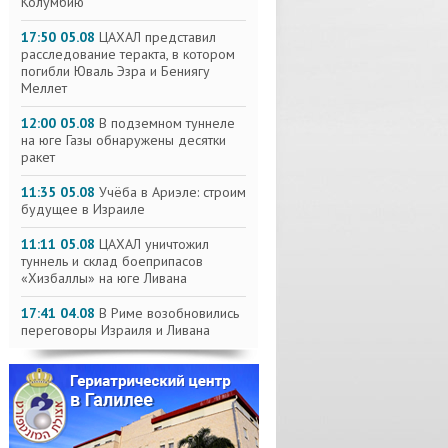
Колумбию
17:50 05.08
ЦАХАЛ представил
расследование теракта, в котором
погибли Юваль Эзра и Бениягу
Меллет
12:00 05.08
В подземном туннеле
на юге Газы обнаружены десятки
ракет
11:35 05.08
Учёба в Ариэле: строим
будущее в Израиле
11:11 05.08
ЦАХАЛ уничтожил
туннель и склад боеприпасов
«Хизбаллы» на юге Ливана
17:41 04.08
В Риме возобновились
переговоры Израиля и Ливана