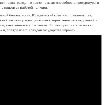
ая права граждан, а также повысит способность прокуратуры и
ть надзор за работой полиции.
ьной безопасности, Юридический советник правительства,
ьный инспектор полиции и глава Управления расследований и
мы, выявленные в этом отчете. Это послужит интересам как
к и, прежде всего, граждан государства Израиль.