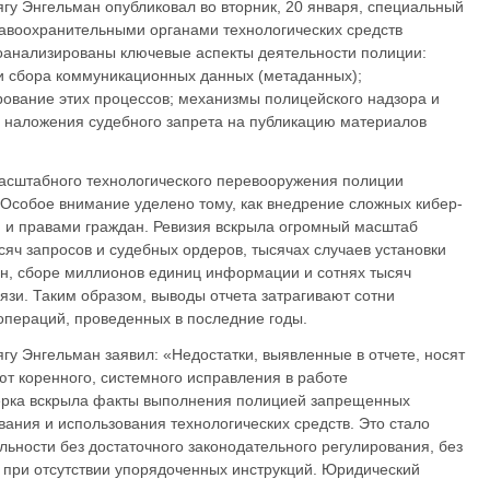
гу Энгельман опубликовал во вторник, 20 января, специальный
авоохранительными органами технологических средств
оанализированы ключевые аспекты деятельности полиции:
и сбора коммуникационных данных (метаданных);
рование этих процессов; механизмы полицейского надзора и
 наложения судебного запрета на публикацию материалов
асштабного технологического перевооружения полиции
 Особое внимание уделено тому, как внедрение сложных кибер-
м и правами граждан. Ревизия вскрыла огромный масштаб
ысяч запросов и судебных ордеров, тысячах случаев установки
н, сборе миллионов единиц информации и сотнях тысяч
язи. Таким образом, выводы отчета затрагивают сотни
операций, проведенных в последние годы.
гу Энгельман заявил: «Недостатки, выявленные в отчете, носят
т коренного, системного исправления в работе
ерка вскрыла факты выполнения полицией запрещенных
ания и использования технологических средств. Это стало
ельности без достаточного законодательного регулирования, без
при отсутствии упорядоченных инструкций. Юридический