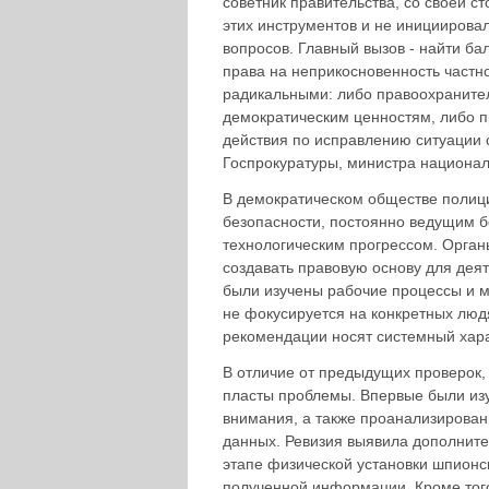
советник правительства, со своей с
этих инструментов и не иницииров
вопросов. Главный вызов - найти б
права на неприкосновенность частно
радикальными: либо правоохранител
демократическим ценностям, либо п
действия по исправлению ситуации 
Госпрокуратуры, министра национал
В демократическом обществе полиц
безопасности, постоянно ведущим б
технологическим прогрессом. Орган
создавать правовую основу для деят
были изучены рабочие процессы и м
не фокусируется на конкретных людя
рекомендации носят системный хара
В отличие от предыдущих проверок,
пласты проблемы. Впервые были изу
внимания, а также проанализирован
данных. Ревизия выявила дополнит
этапе физической установки шпионс
полученной информации. Кроме того