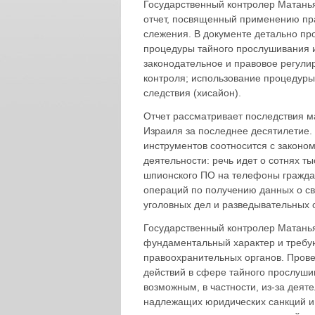
Государственный контролер Матанья
отчет, посвященный применению пр
слежения. В документе детально пр
процедуры тайного прослушивания 
законодательное и правовое регули
контроля; использование процедуры
следствия (хисайон).
Отчет рассматривает последствия м
Израиля за последнее десятилетие.
инструментов соотносится с законо
деятельности: речь идет о сотнях т
шпионского ПО на телефоны гражда
операций по получению данных о св
уголовных дел и разведывательных 
Государственный контролер Матанья
фундаментальный характер и требую
правоохранительных органов. Пров
действий в сфере тайного прослушив
возможным, в частности, из-за деят
надлежащих юридических санкций и 