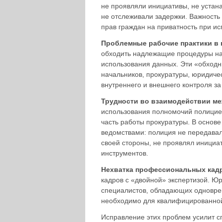
не проявляли инициативы, не устана
не отслеживали задержки. Важность
прав граждан на приватность при ис
Проблемные рабочие практики в 
обходить надлежащие процедуры на
использования данных. Эти «обходн
начальников, прокуратуры, юридиче
внутреннего и внешнего контроля з
Трудности во взаимодействии м
использования полномочий полицией
часть работы прокуратуры. В основ
ведомствами: полиция не передава
своей стороны, не проявлял инициа
инструментов.
Нехватка профессиональных кад
кадров с «двойной» экспертизой. Юр
специалистов, обладающих одноврем
необходимо для квалифицированной
Исправление этих проблем усилит с