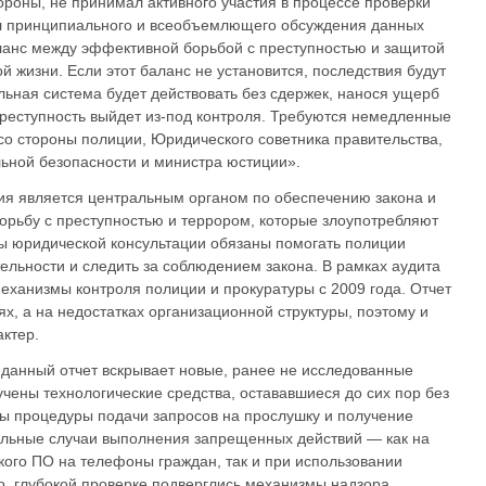
тороны, не принимал активного участия в процессе проверки
ал принципиального и всеобъемлющего обсуждения данных
аланс между эффективной борьбой с преступностью и защитой
й жизни. Если этот баланс не установится, последствия будут
ьная система будет действовать без сдержек, нанося ущерб
реступность выйдет из-под контроля. Требуются немедленные
со стороны полиции, Юридического советника правительства,
ьной безопасности и министра юстиции».
ия является центральным органом по обеспечению закона и
орьбу с преступностью и террором, которые злоупотребляют
ы юридической консультации обязаны помогать полиции
ельности и следить за соблюдением закона. В рамках аудита
еханизмы контроля полиции и прокуратуры с 2009 года. Отчет
х, а на недостатках организационной структуры, поэтому и
ктер.
 данный отчет вскрывает новые, ранее не исследованные
чены технологические средства, остававшиеся до сих пор без
ы процедуры подачи запросов на прослушку и получение
ельные случаи выполнения запрещенных действий — как на
кого ПО на телефоны граждан, так и при использовании
, глубокой проверке подверглись механизмы надзора,