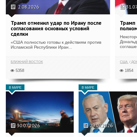
2.08.2026
31.0
Трамп отменил удар по Ирану после
Трамп 
согласования основных условий
полном
сделки
Некотор
Дональд
«США полностью готовы к действиям против
соглаше
Исламской Республики Иран...
БЛИЖНИЙ ВОСТОК
США
ДОН
5358
1854
В МИРЕ
В МИРЕ
30.07.2026
29.07.2026