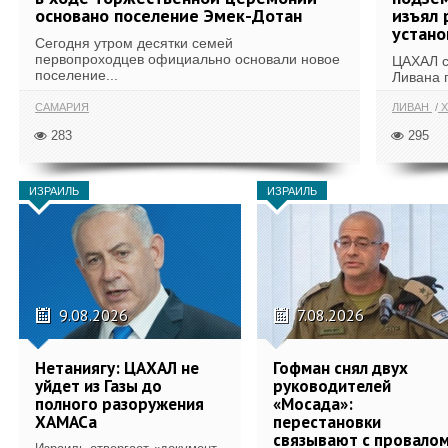
основано поселение Эмек-Дотан
изъял 
устан
Сегодня утром десятки семей
первопроходцев официально основали новое
ЦАХАЛ с
поселение...
Ливана 
САМАРИЯ
ЛИВАН
Х
283
295
ИЗРАИЛЬ
ИЗРАИЛЬ
9.08.2026
7.08.2026
Нетаниягу: ЦАХАЛ не
Гофман снял двух
уйдет из Газы до
руководителей
полного разоружения
«Мосада»:
ХАМАСа
перестановки
связывают с провало