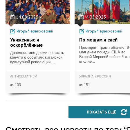
14.08.2025
4.05.2025
Игорь Черниховский
Игорь Черниховский
Униженные и
По мощам и елей
оскорблённые
Президент Трамп объявил 8
мая днём победы США во
Довелось мне днями почитать
Второй Мировой войне. Что 
кое-что о событиях китайской
вполне...
культурной революции,...
АНТИСЕМИТИЗМ
УКРАИНА
РОССИЯ
103
151
ПОКАЗАТЬ ЕЩЁ