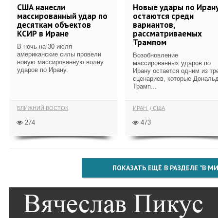
США нанесли
Новые удары по Иран
массированный удар по
остаются среди
десяткам объектов
вариантов,
КСИР в Иране
рассматриваемых
Трампом
В ночь на 30 июля
американские силы провели
Возобновление
новую массированную волну
массированных ударов по
ударов по Ирану.
Ирану остается одним из тр
сценариев, которые Дональ
Трамп...
БЛИЖНИЙ ВОСТОК
ИРАН
США
274
473
ПОКАЗАТЬ ЕЩЁ В РАЗДЕЛЕ "В МИ