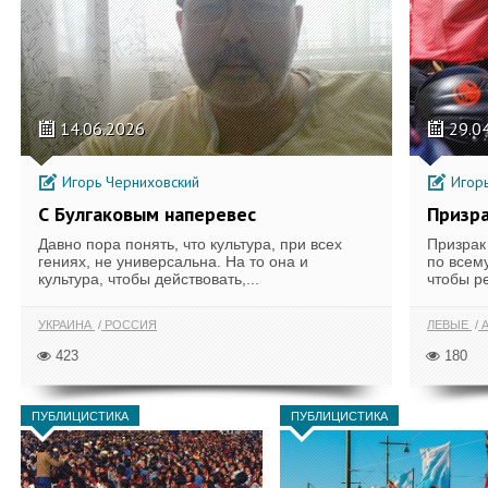
14.06.2026
29.0
Игорь Черниховский
Игорь
С Булгаковым наперевес
Призра
Давно пора понять, что культура, при всех
Призрак
гениях, не универсальна. На то она и
по всем
культура, чтобы действовать,...
чтобы ре
УКРАИНА
РОССИЯ
ЛЕВЫЕ
А
423
180
ПУБЛИЦИСТИКА
ПУБЛИЦИСТИКА