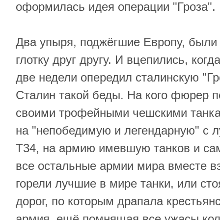
оформилась идея операции "Гроза".
Два упыря, поджёгшие Европу, были 
глотку друг другу. И вцепились, когд
две недели опередил сталинскую "Гр
Сталин такой беды. На кого фюрер п
своими трофейными чешскими танка
на "непобедимую и легендарную" с 
Т34, на армию имевшую танков и са
все остальные армии мира вместе вз
горели лучшие в мире танки, или ст
дорог, по которым драпала крестьян
армия, ещё помнящая все ужасы кол