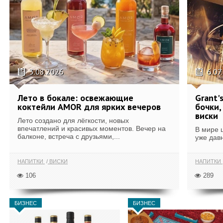
3.08.2026
6.07
Лето в бокале: освежающие
Grant'
коктейли AMOR для ярких вечеров
бочки,
виски
Лето создано для лёгкости, новых
впечатлений и красивых моментов. Вечер на
В мире 
балконе, встреча с друзьями,...
уже дав
НАПИТКИ
ВИСКИ
НАПИТКИ
106
289
БИЗНЕС
БИЗНЕС